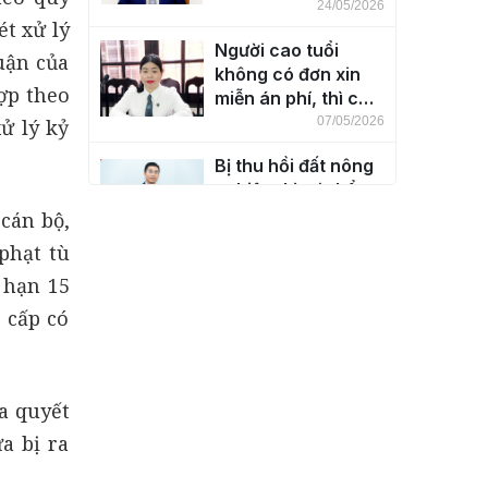
cháu luôn có được
24/05/2026
t xử lý
không?
Người cao tuổi
luận của
không có đơn xin
hợp theo
miễn án phí, thì có
đương nhiên được
07/05/2026
ử lý kỷ
miễn án phí không?
Bị thu hồi đất nông
nghiệp thì có thể
được bồi thường
 cán bộ,
bằng đất ở hay nhà
30/04/2026
phạt tù
ở không?
Độ tuổi chịu trách
 hạn 15
nhiệm hình sự?
 cấp có
20/03/2026
Giải đáp cho bạn
ra quyết
đọc một số nội
dung về Bầu cử
a bị ra
năm 2026
26/02/2026