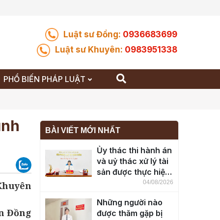
Luật sư Đồng:
0936683699
Luật sư Khuyên:
0983951338
PHỔ BIẾN PHÁP LUẬT
ình
BÀI VIẾT MỚI NHẤT
Ủy thác thi hành án
và uỷ thác xử lý tài
sản được thực hiện
ra sao?
04/08/2026
 Khuyên
Những người nào
n Đồng
được thăm gặp bị