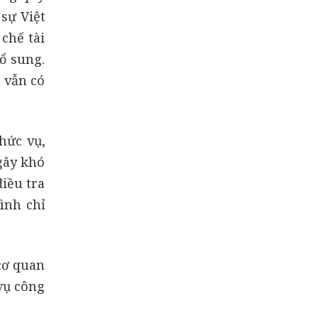
 sự Việt
chế tài
ổ sung.
n vẫn có
hức vụ,
gây khó
điều tra
ình chỉ
cơ quan
 vụ công