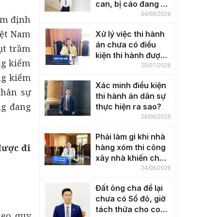
can, bị cáo đang bị
tạm giam
04/08/2026
ểm định
iệt Nam
Xử lý việc thi hành
án chưa có điều
ụt trầm
kiện thi hành được
ng kiểm
thực hiện ra sao?
20/07/2026
ng kiểm
Xác minh điều kiện
nhân sự
thi hành án dân sự
ng đang
thực hiện ra sao?
26/06/2026
Phải làm gì khi nhà
được đi
hàng xóm thi công
xây nhà khiến cho
nhà bên cạnh bị
24/06/2026
nứt, lún, nghiêng?
Đất ông cha để lại
chưa có Sổ đỏ, giờ
tách thửa cho con
heo quy