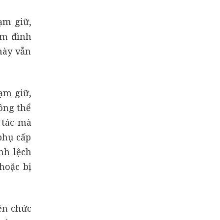
ạm giữ,
ạm đình
này vẫn
tạm giữ,
ông thể
 tác mà
phụ cấp
nh lệch
hoặc bị
iên chức