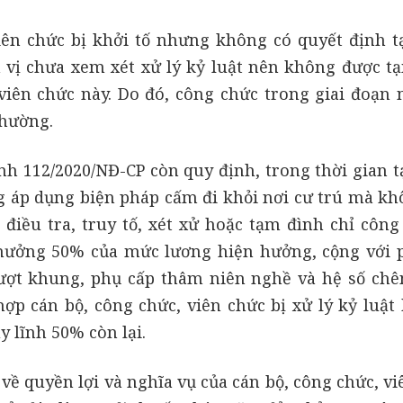
iên chức bị khởi tố nhưng không có quyết định t
 vị chưa xem xét xử lý kỷ luật nên không được t
 viên chức này. Do đó, công chức trong giai đoạn 
thường.
ịnh 112/2020/NĐ-CP còn quy định, trong thời gian 
 áp dụng biện pháp cấm đi khỏi nơi cư trú mà kh
 điều tra, truy tố, xét xử hoặc tạm đình chỉ công
c hưởng 50% của mức lương hiện hưởng, cộng với 
ượt khung, phụ cấp thâm niên nghề và hệ số chê
ợp cán bộ, công chức, viên chức bị xử lý kỷ luật 
y lĩnh 50% còn lại.
 về quyền lợi và nghĩa vụ của cán bộ, công chức, v