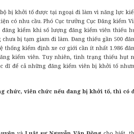
ộ bị khởi tố được tại ngoại đi làm vì năng lực ki
tiện có nhu cầu. Phó Cục trưởng Cục Đăng kiểm V
g đăng kiểm khi số lượng đăng kiểm viên thiếu h
ng chưa bị tạm giam đi làm. Đang thiếu gần 500 đă
hệ thống kiểm định xe cơ giới cần ít nhất 1.986 đă
ăng kiểm viên. Tuy nhiên, tình trạng thiếu hụt 
c dĩ để cả những đăng kiểm viên bị khởi tố như
g chức, viên chức nếu đang bị khởi tố, thì có 
huyên
và
Luật sư Nguyễn Văn Đồng
cho biết, t