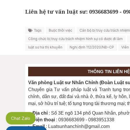
Liên hệ tư vấn luật sư: 0936683699 - 0
Buộc thôi việc
Cán bộ bị truy cứu trách nhiệm
Tags
Công chức bị truy cứu trách nhiệm hình sự có được đi làm
luật sư hà thị khuyên
Nghị định 112/2020/NĐ-CP
Viên 
THÔNG TIN LIÊN HỆ
Văn phòng Luật sư Nhân Chính (Đoàn Luật sư 
Chuyên gia Tư vấn pháp luật và Tranh tụng tro
chính, dân sự, đất đai và nhà ở, thừa kế, ly hôn
mại, sở hữu trí tuệ; tố tụng trọng tài thương mại;
Địa chỉ
: Số 3E ngõ 134 phố Quan Nhân, phườ
Chat Zalo
Điện thoại
: 0936683699 - 0983951338
Email
: Luatsunhanchinh@gmail.com