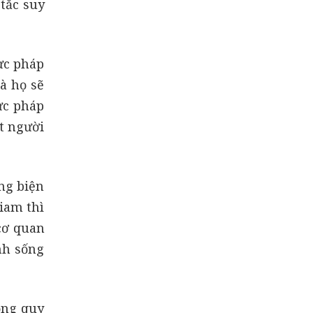
 tắc suy
lực pháp
là họ sẽ
ực pháp
ột người
ụng biện
iam thì
cơ quan
nh sống
ộng quy