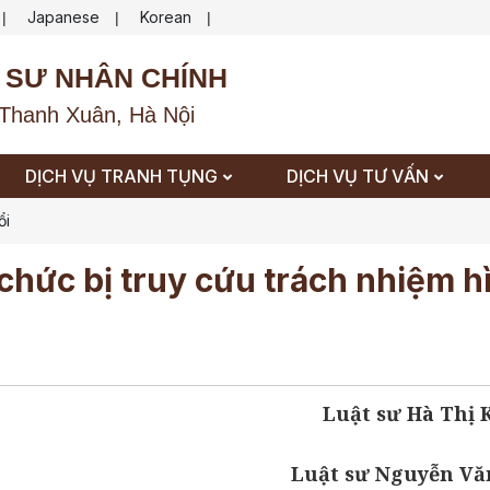
Japanese
Korean
|
|
|
 SƯ NHÂN CHÍNH
Thanh Xuân, Hà Nội
DỊCH VỤ TRANH TỤNG
DỊCH VỤ TƯ VẤN
ổi
chức bị truy cứu trách nhiệm h
Luật sư Hà Thị
Luật sư Nguyễn Vă