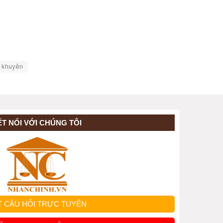
ư khuyên
ẾT NỐI VỚI CHÚNG TÔI
T CÂU HỎI TRỰC TUYẾN