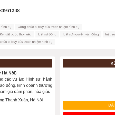
983951338
 hình sự
Công chức bị truy cứu trách nhiệm hình sự
Kỷ luật buộc thôi việc
luật sư Đồng
luật sư nguyễn văn đồng
luật s
chức bị truy cứu trách nhiệm hình sự
K
Hà Nội)
ng các vụ án: Hình sự, hành
, lao động, kinh doanh thương
 tham gia đàm phán, hòa giải.
ng Thanh Xuân, Hà Nội
ĐẶ