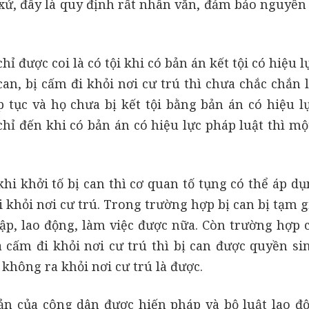
ét xử, đây là quy định rất nhân văn, đảm bảo nguyên
ỉ được coi là có tội khi có bản án kết tội có hiệu 
 can, bị cấm đi khỏi nơi cư trú thì chưa chắc chắn 
ếp tục và họ chưa bị kết tội bằng bản án có hiệu l
 chỉ đến khi có bản án có hiệu lực pháp luật thì m
hi khởi tố bị can thì cơ quan tố tụng có thể áp d
khỏi nơi cư trú. Trong trường hợp bị can bị tạm g
tập, lao động, làm việc được nữa. Còn trường hợp 
 cấm đi khỏi nơi cư trú thì bị can được quyền si
 không ra khỏi nơi cư trú là được.
ản của công dân được hiến pháp và bộ luật lao đ