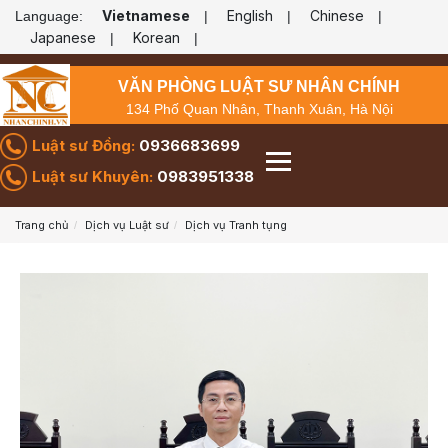
Vietnamese
English
Chinese
Language:
|
|
|
Japanese
Korean
|
|
VĂN PHÒNG LUẬT SƯ NHÂN CHÍNH
134 Phố Quan Nhân, Thanh Xuân, Hà Nội
Luật sư Đồng:
0936683699
Luật sư Khuyên:
0983951338
Trang chủ
Dịch vụ Luật sư
Dịch vụ Tranh tụng