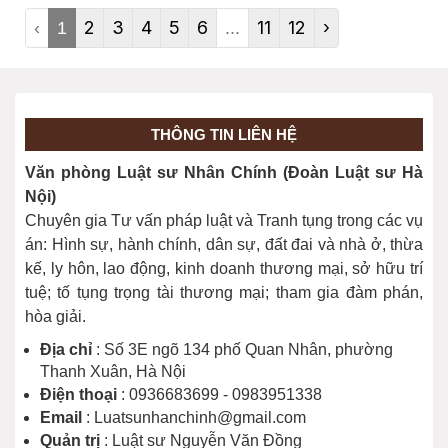
khai chứng cứ và hòa giải. Theo đó, Thẩm phán tiến hành mở
2
3
4
5
6
11
12
›
‹
1
...
phiên họp kiểm tra việc giao nộp, tiếp cận, công khai chứng cứ
và hòa giải giữa các đương sự. Trước khi tiến hành phiên họp,
Thẩm phán phải thông báo cho đương sự, người đại diện hợp
pháp của đương sự, người bảo vệ quyền và lợi ích hợp pháp
của đương sự về thời gian, địa điểm tiến hành phiên họp và nội
dung của phiên họp. Trường hợp vụ án dân sự không được
THÔNG TIN LIÊN HỆ
hòa giải hoặc không tiến hành hòa giải được quy định tại Điều
206 và Điều 207 Bộ luật Tố tụng dân sự năm 2015 thì Thẩm
Văn phòng Luật sư Nhân Chính (Đoàn Luật sư Hà
phán tiến hành phiên họp kiểm tra việc giao nộp, tiếp cận, công
Nội)
khai chứng cứ mà không tiến hành hòa giải.
Chuyên gia Tư vấn pháp luật và Tranh tụng trong các vụ
án: Hình sự, hành chính, dân sự, đất đai và nhà ở, thừa
kế, ly hôn, lao động, kinh doanh thương mại, sở hữu trí
tuệ; tố tụng trọng tài thương mại; tham gia đàm phán,
hòa giải.
Địa chỉ
: Số 3E ngõ 134 phố Quan Nhân, phường
Thanh Xuân, Hà Nội
Điện thoại
: 0936683699 - 0983951338
Email
: Luatsunhanchinh@gmail.com
Quản trị
: Luật sư Nguyễn Văn Đồng