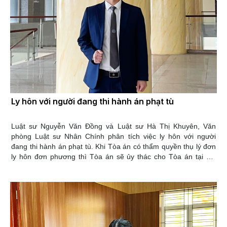
Ly hôn với người đang thi hành án phạt tù
Luật sư Nguyễn Văn Đồng và Luật sư Hà Thị Khuyên, Văn
phòng Luật sư Nhân Chính phân tích việc ly hôn với người
đang thi hành án phạt tù. Khi Tòa án có thẩm quyền thụ lý đơn
ly hôn đơn phương thì Tòa án sẽ ủy thác cho Tòa án tại địa
phương nơi có trại giam (tức trại giam nơi người đang chấp
hành hình phạt tù) để lấy ý kiến của người này. Nếu trong buổi
hòa giải hai bên thống nhất với nhau phương án ly hôn Tòa án
có thẩm quyền sẽ ra quyết định công nhận thuận tình ly hôn và
sự thỏa thuận của các đương sự. Trong trường hợp không hoà
giải thống nhất được phương án ly hôn, thì Tòa án sẽ thụ lý và