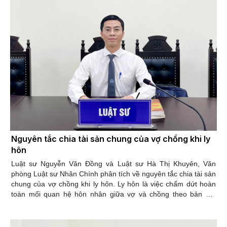
như sau: Di sản thuộc quyền sở hữu của người đang chiếm
hữu theo quy định tại Điều 236 Bộ luật Dân sự; Di sản thuộc về
Nhà nước, nếu không có người chiếm hữu quy định tại điểm a
khoản 1 Điều 623 Bộ luật Dân sự năm 2015. Thời hiệu để
người thừa kế yêu cầu xác nhận quyền thừa kế của mình hoặc
bác bỏ quyền thừa kế của người khác là 10 năm, kể từ thời
điểm mở thừa kế. Thời hiệu yêu cầu người thừa kế thực hiện
nghĩa vụ về tài sản của người chết để lại là 03 năm, kể từ thời
điểm mở thừa kế.
Nguyên tắc chia tài sản chung của vợ chồng khi ly
hôn
Luật sư Nguyễn Văn Đồng và Luật sư Hà Thị Khuyên, Văn
phòng Luật sư Nhân Chính phân tích về nguyên tắc chia tài sản
chung của vợ chồng khi ly hôn. Ly hôn là việc chấm dứt hoàn
toàn mối quan hệ hôn nhân giữa vợ và chồng theo bản án,
quyết định có hiệu lực pháp luật của Tòa án. Theo khoản 1 và
khoản 2 Điều 59 Luật Hôn nhân và gia đình 2014 quy định
trong trường hợp chế độ tài sản của vợ chồng theo luật định thì