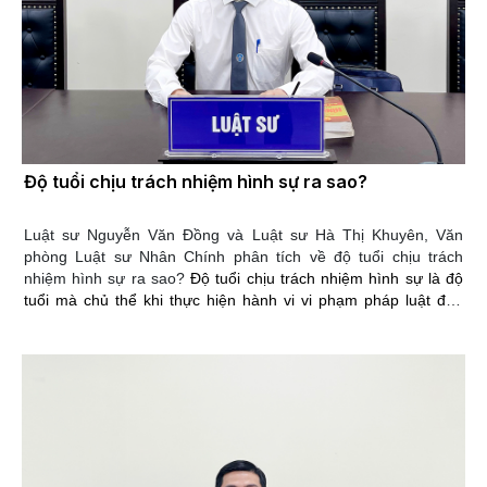
Độ tuổi chịu trách nhiệm hình sự ra sao?
Luật sư Nguyễn Văn Đồng và Luật sư Hà Thị Khuyên, Văn
phòng Luật sư Nhân Chính phân tích về độ tuổi chịu trách
nhiệm hình sự ra sao?
Độ tuổi chịu trách nhiệm hình sự là độ
tuổi mà chủ thể khi thực hiện hành vi vi phạm pháp luật đến
mức bị xử lý hình sự, thì sẽ bị xem xét xử lý; còn chưa đến độ
tuổi chịu trách nhiệm hình sự thì chủ thể sẽ bị xem xét xử lý
bằng biện pháp hành chính khác.
Người từ đủ 16 tuổi trở lên
phải chịu trách nhiệm hình sự về mọi tội phạm, trừ những tội
phạm mà Bộ luật Hình sự có quy định khác. Người từ đủ 14 tuổi
đến dưới 16 tuổi phải chịu trách nhiệm hình sự về tội phạm rất
nghiêm trọng, tội phạm đặc biệt nghiêm trọng