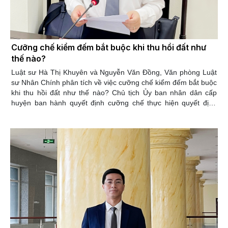
Cưỡng chế kiểm đếm bắt buộc khi thu hồi đất như
thế nào?
Luật sư Hà Thị Khuyên và Nguyễn Văn Đồng, Văn phòng Luật
sư Nhân Chính phân tích về việc cưỡng chế kiểm đếm bắt buộc
khi thu hồi đất như thế nào? C
hủ tịch Ủy ban nhân dân cấp
huyện ban hành quyết định cưỡng chế thực hiện quyết định
kiểm đếm bắt buộc và tổ chức thực hiện quyết định cưỡng chế.
Lực lượng công an có trách nhiệm bảo vệ trật tự, an toàn trong
quá trình tổ chức thi hành quyết định cưỡng chế thực hiện
quyết định kiểm đếm bắt buộc. Cụ thể, tại Điều 88 Luật Đất đai
năm 2024 quy định về điều kiện, trình tự của hoạt động cưỡng
chế thực hiện quyết định kiểm đếm bắt buộc như sau.