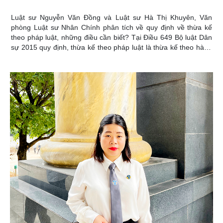
Luật sư Nguyễn Văn Đồng và Luật sư Hà Thị Khuyên, Văn
phòng Luật sư Nhân Chính phân tích về quy định về thừa kế
theo pháp luật, những điều cần biết? Tại Điều 649 Bộ luật Dân
sự 2015 quy định, thừa kế theo pháp luật là thừa kế theo hàng
thừa kế, điều kiện và trình tự thừa kế theo quy định của Bộ luật
Dân sự 2015. Theo quy định tại Điều 650 Bộ luật Dân sự 2015,
chia thừa kế theo pháp luật trong các trường hợp sau đây:
Không có di chúc; Di chúc không hợp pháp; Những người thừa
kế theo di chúc chết trước hoặc chết cùng thời điểm với người
lập di chúc; cơ quan, tổ chức được hưởng thừa kế theo di chúc
không còn tồn tại vào thời điểm mở thừa kế; Những người
được chỉ định làm người thừa kế theo di chúc mà không có
quyền hưởng di sản hoặc từ chối nhận di sản.