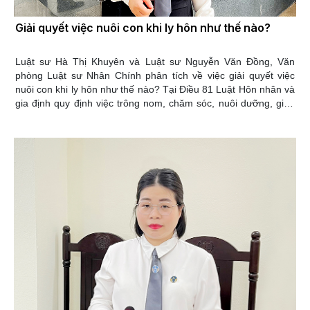
Giải quyết việc nuôi con khi ly hôn như thế nào?
Luật sư Hà Thị Khuyên và Luật sư Nguyễn Văn Đồng, Văn
phòng Luật sư Nhân Chính phân tích về việc giải quyết việc
nuôi con khi ly hôn như thế nào? Tại Điều 81 Luật Hôn nhân và
gia định quy định việc trông nom, chăm sóc, nuôi dưỡng, giáo
dục con sau khi ly hôn. Theo đó, sau khi ly hôn, cha mẹ vẫn có
quyền, nghĩa vụ trông nom, chăm sóc, nuôi dưỡng, giáo dục
con chưa thành niên, con đã thành niên mất năng lực hành vi
dân sự hoặc không có khả năng lao động và không có tài sản
để tự nuôi mình theo quy định của Luật Hôn nhân và Gia
đình, Bộ luật Dân sự và các luật khác có liên quan.