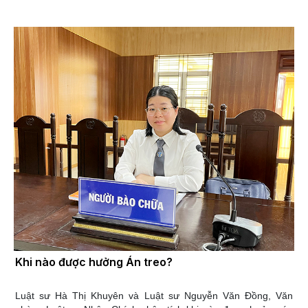
do người chết để lại trong trường hợp có di chúc hoặc theo quy
định pháp luật tại thời điểm người để lại di sản chết. Sau khi mở
thừa kế, việc chuyển giao quyền sở hữu tài sản từ người chết
sang người thừa kế được thực hiện thông qua 02 bước: khai
nhận di sản và thỏa thuận phân chia di sản.
Khi nào được hưởng Án treo?
Luật sư Hà Thị Khuyên và Luật sư Nguyễn Văn Đồng, Văn