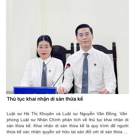
việc giải quyết tài sản do các bên thỏa thuận; nếu không thỏa
thuận được thì theo yêu cầu của vợ, chồng hoặc của hai vợ
chồng, Tòa án giải quyết theo quy định tại các khoản 2, 3, 4 và
5 Điều 59 Luật Hôn nhân và gia đình 2014 và tại các Điều 60,
61, 62, 63 và 64 Luật Hôn nhân và gia đình 2014. Trong trường
hợp chế độ tài sản của vợ chồng theo thỏa thuận thì việc giải
quyết tài sản khi ly hôn được áp dụng theo thỏa thuận đó; nếu
thỏa thuận không đầy đủ, rõ ràng thì áp dụng quy định tương
ứng tại các khoản 2, 3, 4 và 5 Điều 59 Luật Hôn nhân và gia
đình 2014 và tại các Điều 60, 61, 62, 63 và 64 Luật Hôn nhân
và gia đình 2014 để giải quyết.
Thủ tục khai nhận di sản thừa kế
Luật sư Hà Thị Khuyên và Luật sư Nguyễn Văn Đồng, Văn
phòng Luật sư Nhân Chính phân tích về thủ tục khai nhận di
sản thừa kế. Khai nhận di sản thừa kế là quy trình để người
thừa kế xác nhận quyền sở hữu tài sản đối với di sản thừa kế