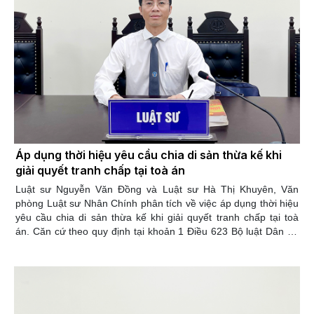
Áp dụng thời hiệu yêu cầu chia di sản thừa kế khi
giải quyết tranh chấp tại toà án
Luật sư Nguyễn Văn Đồng và Luật sư Hà Thị Khuyên, Văn
phòng Luật sư Nhân Chính phân tích về việc áp dụng thời hiệu
yêu cầu chia di sản thừa kế khi giải quyết tranh chấp tại toà
án. Căn cứ theo quy định tại khoản 1 Điều 623 Bộ luật Dân sự
năm 2015, thì thời hiệu để người thừa kế yêu cầu chia di sản là
30 năm đối với bất động sản, 10 năm đối với động sản, kể từ
thời điểm mở thừa kế. Hết thời hạn này thì di sản thuộc về
người thừa kế đang quản lý di sản đó. Trường hợp không có
người thừa kế đang quản lý di sản thì di sản được giải quyết