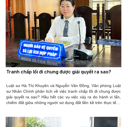
giải quyết theo thủ tục tố tụng thông thường.
Tranh chấp lối đi chung được giải quyết ra sao?
Luật sư Hà Thị Khuyên và Nguyễn Văn Đồng, Văn phòng Luật
sư Nhân Chính phân tích về việc tranh chấp lối đi chung được
giải quyết ra sao? Hầu hết các vụ việc xảy ra do hành vi lấn,
chiếm đất giữa những người sử dụng đất liền kề trên thực tế là
tranh chấp đất đai. Theo khoản 47 Điều 3 Luật Đất đai năm
2024, khoản 2 Điều 3 Nghị quyết 04/2017/NQ-HĐTP, tranh
chấp về lối đi do hành vi lấn, chiếm giữa những người sử dụng
đất liền được xác định là tranh chấp đất đai (tranh chấp trong