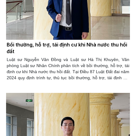
Bồi thường, hỗ trợ, tái định cư khi Nhà nước thu hồi
đất
Luật sư Nguyễn Văn Đồng và Luật sư Hà Thị Khuyên, Văn
phòng Luật sư Nhân Chính phân tích về bồi thường, hỗ trợ, tái
định cư khi Nhà nước thu hồi đất. Tại Điều 87 Luật Đất đai năm
2024 quy định trình tự, thủ tục bồi thường, hỗ trợ, tái định cư,
thu hồi đất vì mục đích quốc phòng, an ninh; phát triển kinh tế -
xã hội vì lợi ích quốc gia, công cộng. Tại khoản 1 Điều 87 Luật
Đất đai năm 2024 quy định trước khi thông báo thu hồi đất
được ban hành, Ủy ban nhân dân cấp xã nơi có đất thu hồi chủ
trì phối hợp với Ủy ban Mặt trận Tổ quốc Việt Nam cùng cấp,
đơn vị, tổ chức thực hiện nhiệm vụ bồi thường, hỗ trợ, tái định
cư và các cơ quan có liên quan, tổ chức họp với người có đất
trong khu vực thu hồi để phổ biến, tiếp nhận ý kiến về các nội
dung sau đây