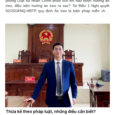
phòng Luật sư Nhân Chính phân tích khi nào được hưởng án
treo, điều kiện hưởng án treo ra sao? Tai Điều 1 Nghị quyết
02/2018/NQ-HĐTP quy định Án treo là biện pháp miễn chấp
hành hình phạt tù có điều kiện, được Tòa án áp dụng đối với
người phạm tội bị phạt tù không quá 03 năm, căn cứ vào nhân
thân của người phạm tội và các tình tiết giảm nhẹ, xét thấy
không cần bắt họ phải chấp hành hình phạt tù. Tại Điều 2 Nghị
quyết 02/2018/NQ-HĐTP được sửa đổi và bổ sung bởi khoản 1
Điều 1 Nghị quyết 01/2022/NQ-HĐTP quy định về điều kiện cho
người bị kết án phạt tù được hưởng án treo như sau:
Thừa kế theo pháp luật, những điều cần biết?