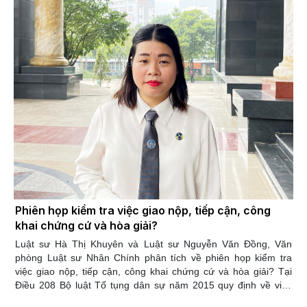
việc xác định ai là người có quyền sử dụng đất). Hòa giải là
phương thức giải quyết bắt buộc đối với tranh chấp đất đai. Đây
là thủ tục tiền tố tụng bắt buộc, nếu không hòa giải tại Ủy ban
nhân dân xã, phường, thị trấn nơi có đất thì sẽ không được
khởi kiện tại Tòa án có thẩn quyền hoặc nộp đơn yêu cầu giải
quyết tranh chấp tại Ủy ban nhân dân cấp có thẩm quyền.
Phiên họp kiểm tra việc giao nộp, tiếp cận, công
khai chứng cứ và hòa giải?
Luật sư Hà Thị Khuyên và Luật sư Nguyễn Văn Đồng, Văn
phòng Luật sư Nhân Chính phân tích về phiên họp kiểm tra
việc giao nộp, tiếp cận, công khai chứng cứ và hòa giải? Tại
Điều 208 Bộ luật Tố tụng dân sự năm 2015 quy định về việc
thông báo về phiên họp kiểm tra việc giao nộp, tiếp cận, công