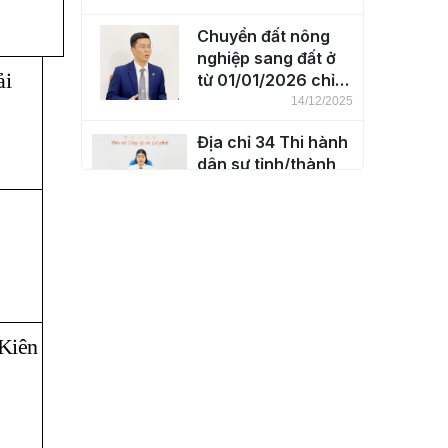
Chuyển đất nông
nghiệp sang đất ở
ải
từ 01/01/2026 chỉ
còn phải nộp 30%
14/12/2025
Địa chỉ 34 Thi hành
dân sự tỉnh/thành
phố
26/08/2025
Bỏ quy định về
khung giá đất
19/08/2025
iên
Thành lập 23 Viện
kiểm sát nhân dân
cấp tỉnh
07/07/2025