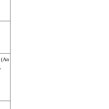
(An
,