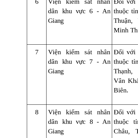
6
Viện kiểm sát nhân
Đối với
dân
khu vực 6 - An
thuộc tỉ
Giang
Thuận,
Minh Th
7
Viện kiểm sát nhân
Đối với
dân
khu vực 7 - An
thuộc t
Giang
Thạnh
Vân Khá
Biên.
8
Viện kiểm sát nhân
Đối với
dân k
hu vực 8 - An
thuộc t
Giang
Châu, 