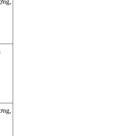
ng,
h
ơng,