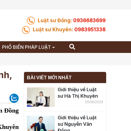
Luật sư Đồng:
0936683699
Luật sư Khuyên:
0983951338
PHỔ BIẾN PHÁP LUẬT
nh,
BÀI VIẾT MỚI NHẤT
Giới thiệu về Luật
sư Hà Thị Khuyên
05/06/2026
n Đồng
Giới thiệu về Luật
sư Nguyễn Văn
Khuyên
Đồng