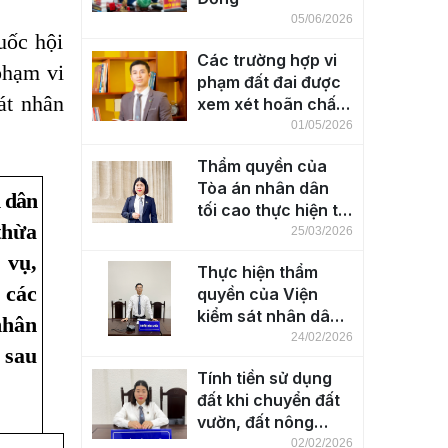
05/06/2026
ốc hội
Các trường hợp vi
phạm vi
phạm đất đai được
át nhân
xem xét hoãn chấp
hành hình phạt,
01/05/2026
miễn, giảm hình
Thẩm quyền của
phạt
Tòa án nhân dân
n dân
tối cao thực hiện từ
hừa
01-7-2025?
25/03/2026
vụ,
Thực hiện thẩm
 các
quyền của Viện
kiểm sát nhân dân
nhân
các cấp từ 01-07-
24/02/2026
 sau
2025
Tính tiền sử dụng
đất khi chuyển đất
vườn, đất nông
nghiệp sang đất ở
02/02/2026