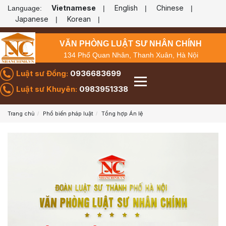
Vietnamese
English
Chinese
Language:
|
|
|
Japanese
Korean
|
|
VĂN PHÒNG LUẬT SƯ NHÂN CHÍNH
134 Phố Quan Nhân, Thanh Xuân, Hà Nội
Luật sư Đồng:
0936683699
Luật sư Khuyên:
0983951338
Trang chủ
Phổ biến pháp luật
Tổng hợp Án lệ