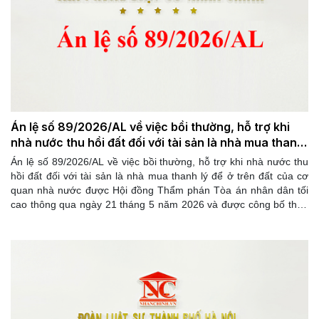
Án lệ số 89/2026/AL về việc bồi thường, hỗ trợ khi
nhà nước thu hồi đất đối với tài sản là nhà mua thanh
lý để ở trên đất của cơ quan nhà nước
Án lệ số 89/2026/AL về việc bồi thường, hỗ trợ khi nhà nước thu
hồi đất đối với tài sản là nhà mua thanh lý để ở trên đất của cơ
quan nhà nước được Hội đồng Thẩm phán Tòa án nhân dân tối
cao thông qua ngày 21 tháng 5 năm 2026 và được công bố theo
Quyết định số 162/QĐ-CA ngày 29 tháng 5 năm 2026 của Chánh
án Tòa án nhân dân tối cao.