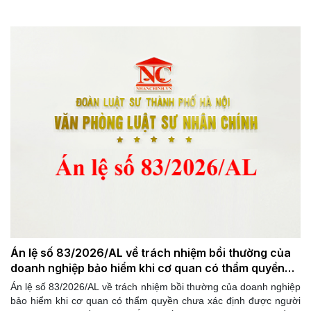
định 162/QĐ-CA ngày 29/5/2026 của Chánh án Tòa án nhân dân
tối cao.
Án lệ số 83/2026/AL về trách nhiệm bồi thường của
doanh nghiệp bảo hiểm khi cơ quan có thẩm quyền
chưa xác định được người gây ra thiệt hại về tài sản
Án lệ số 83/2026/AL về trách nhiệm bồi thường của doanh nghiệp
bảo hiểm khi cơ quan có thẩm quyền chưa xác định được người