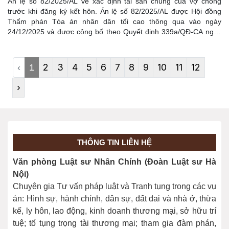
Án lệ số 82/2025/AL về xác định tài sản chung của vợ chồng
trước khi đăng ký kết hôn. Án lệ số 82/2025/AL được Hội đồng
Thẩm phán Tòa án nhân dân tối cao thông qua vào ngày
24/12/2025 và được công bố theo Quyết định 339a/QĐ-CA ngày
25/12/2025 của Chánh án Tòa án nhân dân tối cao.
2
3
4
5
6
7
8
9
10
11
12
‹
1
›
THÔNG TIN LIÊN HỆ
Văn phòng Luật sư Nhân Chính (Đoàn Luật sư Hà
Nội)
Chuyên gia Tư vấn pháp luật và Tranh tụng trong các vụ
án: Hình sự, hành chính, dân sự, đất đai và nhà ở, thừa
kế, ly hôn, lao động, kinh doanh thương mại, sở hữu trí
tuệ; tố tụng trọng tài thương mại; tham gia đàm phán,