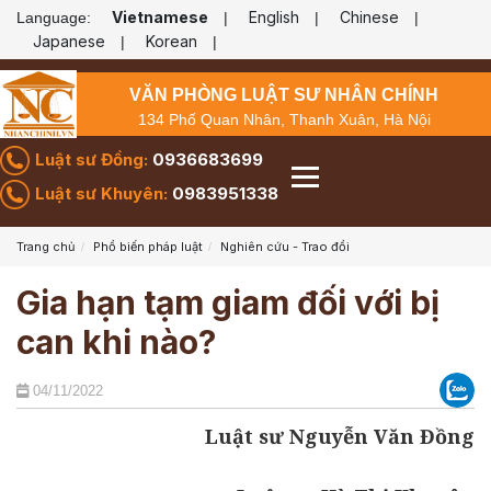
Vietnamese
English
Chinese
Language:
|
|
|
Japanese
Korean
|
|
VĂN PHÒNG LUẬT SƯ NHÂN CHÍNH
134 Phố Quan Nhân, Thanh Xuân, Hà Nội
Luật sư Đồng:
0936683699
Luật sư Khuyên:
0983951338
Trang chủ
Phổ biến pháp luật
Nghiên cứu - Trao đổi
Gia hạn tạm giam đối với bị
can khi nào?
04/11/2022
Luật sư Nguyễn Văn Đồng