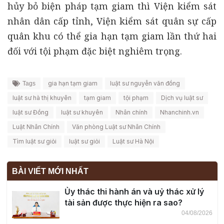
hủy bỏ biện pháp tạm giam thì Viện kiểm sát
nhân dân cấp tỉnh, Viện kiểm sát quân sự cấp
quân khu có thể gia hạn tạm giam lần thứ hai
đối với tội phạm đặc biệt nghiêm trọng.
gia hạn tạm giam
luật sư nguyễn văn đồng
Tags
luật sư hà thị khuyên
tạm giam
tội phạm
Dịch vụ luật sư
luật sư Đồng
luật sư khuyên
Nhân chính
Nhanchinh.vn
Luật Nhân Chính
Văn phòng Luật sư Nhân Chính
Tìm luật sư giỏi
luật sư giỏi
Luật sư Hà Nội
BÀI VIẾT MỚI NHẤT
Ủy thác thi hành án và uỷ thác xử lý
tài sản được thực hiện ra sao?
04/08/2026