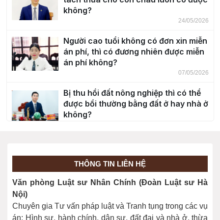
không?
24/05/2026
Người cao tuổi không có đơn xin miễn
án phí, thì có đương nhiên được miễn
án phí không?
07/05/2026
Bị thu hồi đất nông nghiệp thì có thể
được bồi thường bằng đất ở hay nhà ở
không?
30/04/2026
Độ tuổi chịu trách nhiệm hình sự?
20/03/2026
THÔNG TIN LIÊN HỆ
Văn phòng Luật sư Nhân Chính (Đoàn Luật sư Hà
Giải đáp cho bạn đọc một số nội dung
Nội)
về Bầu cử năm 2026
Chuyên gia Tư vấn pháp luật và Tranh tụng trong các vụ
26/02/2026
án: Hình sự, hành chính, dân sự, đất đai và nhà ở, thừa