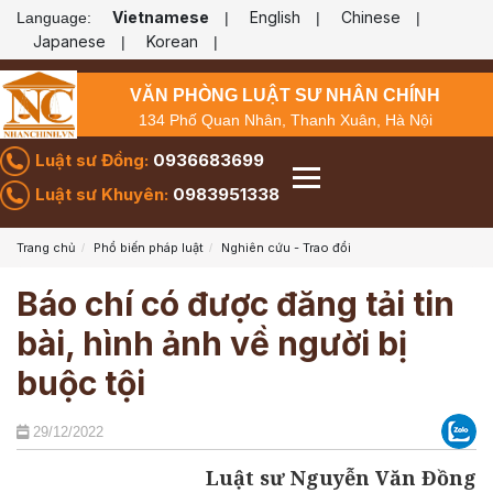
Vietnamese
English
Chinese
Language:
|
|
|
Japanese
Korean
|
|
VĂN PHÒNG LUẬT SƯ NHÂN CHÍNH
134 Phố Quan Nhân, Thanh Xuân, Hà Nội
Luật sư Đồng:
0936683699
Luật sư Khuyên:
0983951338
Trang chủ
Phổ biến pháp luật
Nghiên cứu - Trao đổi
Báo chí có được đăng tải tin
bài, hình ảnh về người bị
buộc tội
29/12/2022
Luật sư Nguyễn Văn Đồng