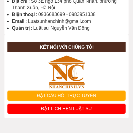
Địa chỉ
: Số 3E ngõ 134 phố Quan Nhân, phường
Thanh Xuân, Hà Nội
Điện thoại
: 0936683699 - 0983951338
Email
: Luatsunhanchinh@gmail.com
Quản trị
: Luật sư Nguyễn Văn Đồng
KẾT NỐI VỚI CHÚNG TÔI
ĐẶT CÂU HỎI TRỰC TUYẾN
ĐẶT LỊCH HẸN LUẬT SƯ