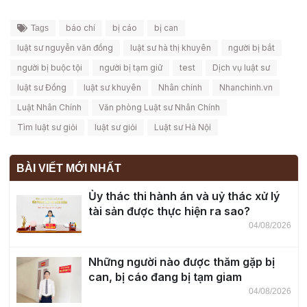
báo chí
bị cáo
bị can
Tags
luật sư nguyễn văn đồng
luật sư hà thị khuyên
người bị bắt
người bị buộc tội
người bị tạm giữ
test
Dịch vụ luật sư
luật sư Đồng
luật sư khuyên
Nhân chính
Nhanchinh.vn
Luật Nhân Chính
Văn phòng Luật sư Nhân Chính
Tìm luật sư giỏi
luật sư giỏi
Luật sư Hà Nội
BÀI VIẾT MỚI NHẤT
Ủy thác thi hành án và uỷ thác xử lý
tài sản được thực hiện ra sao?
04/08/2026
Những người nào được thăm gặp bị
can, bị cáo đang bị tạm giam
04/08/2026