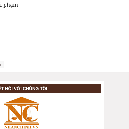
ái phạm
h
ẾT NỐI VỚI CHÚNG TÔI