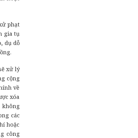
xử phạt
 gia tụ
o, dụ dỗ
đồng.
ẽ xử lý
ng cộng
hính về
được xóa
ạo không
ong các
hí hoặc
ng công