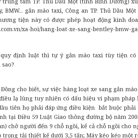
ở trung tâm TP. Thủ Dầu Một (tỉnh Bình Dương) xu
y, BMW... gắn mào taxi, Công an TP. Thủ Dầu Một
phương tiện này có được phép hoạt động kinh do
.com.vn/xa-hoi/hang-loat-xe-sang-bentley-bmw-g
uy định luật thì tự ý gắn mào taxi tùy tiện có
a sao?
 Đồng
cho biết, sự việc hàng loạt xe sang gắn mào
điều lạ lùng tuy nhiên có dấu hiệu vi phạm pháp l
đầu tiên họ phải đáp ứng điều kiện bắt buộc phải 
định tại Điều 59 Luật Giao thông đường bộ năm 200
sàn) chở người đến 9 chỗ ngồi, kể cả chỗ ngồi cho n
có trọng tải thiết kế dưới 3,5 tấn; Máy kéo kéo một