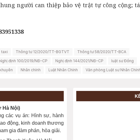
 hung người can thiệp bảo vệ trật tự công cộng; t
983951338
 taxi
Thông tư 12/2020/TT-BGTVT
Thông tư 58/2020/TT-BCA
Nghị định 100/2019/NĐ-CP
Nghị định 144/2021/NĐ-CP
luật sư Đồng
ị khuyên
Nhân chính
Luật Nhân Chính
Văn phòng Luật sư Nhân Chín
K
Hà Nội)
ng các vụ án: Hình sự, hành
, lao động, kinh doanh thương
 tham gia đàm phán, hòa giải.