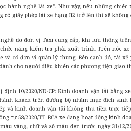
được hành nghề lái xe”. Như vậy, nếu những chiếc 
 có giấy phép lái xe hạng B2 trở lên thì sẽ không
h nghề do đơn vị Taxi cung cấp, khi lưu thông trê
chức năng kiểm tra phải xuất trình. Trên nóc xe
e và có đơn vị quản lý chung. Bên cạnh đó, tài xế
 dành cho người điều khiển các phương tiện giao t
ị định 10/2020/NĐ-CP:
Kinh doanh vận tải bằng xe 
, hành khách trên đường bộ nhằm mục đích sinh l
ếp và kinh doanh vận tải không thu tiền trực tiếp
Thông tư 58/2020/TT-BCA xe đang hoạt động kinh do
n màu vàng, chữ và số màu đen trước ngày 31/12/20