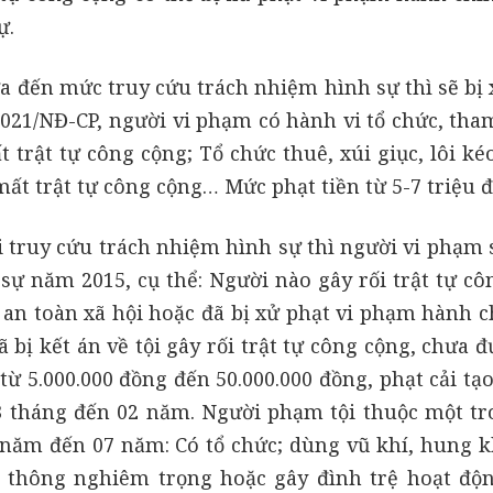
ự.
ưa đến mức truy cứu trách nhiệm hình sự thì sẽ bị 
2021/NĐ-CP, người vi phạm có hành vi tổ chức, tham
trật tự công cộng; Tổ chức thuê, xúi giục, lôi ké
ất trật tự công cộng… Mức phạt tiền từ 5-7 triệu 
truy cứu trách nhiệm hình sự thì người vi phạm s
 sự năm 2015, cụ thể: Người nào gây rối trật tự cô
 an toàn xã hội hoặc đã bị xử phạt vi phạm hành c
ã bị kết án về tội gây rối trật tự công cộng, chưa 
 từ 5.000.000 đồng đến 50.000.000 đồng, phạt cải t
3 tháng đến 02 năm. Người phạm tội thuộc một tr
2 năm đến 07 năm: Có tổ chức; dùng vũ khí, hung k
o thông nghiêm trọng hoặc gây đình trệ hoạt độ