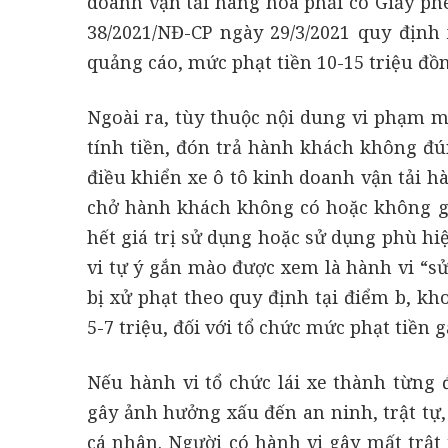
doanh vận tải hàng hóa phải có Giấy phé
38/2021/NĐ-CP ngày 29/3/2021 quy định
quảng cáo, mức phạt tiền 10-15 triệu đồn
Ngoài ra, tùy thuộc nội dung vi phạm
tính tiền, đón trả hành khách không đú
điều khiển xe ô tô kinh doanh vận tải 
chở hành khách không có hoặc không gắ
hết giá trị sử dụng hoặc sử dụng phù h
vi tự ý gắn mào được xem là hành vi “s
bị xử phạt theo quy định tại điểm b, kh
5-7 triệu, đối với tổ chức mức phạt tiền 
Nếu hành vi tổ chức lái xe thành từng 
gây ảnh hưởng xấu đến an ninh, trật tự,
cá nhân. Người có hành vi gây mất trật