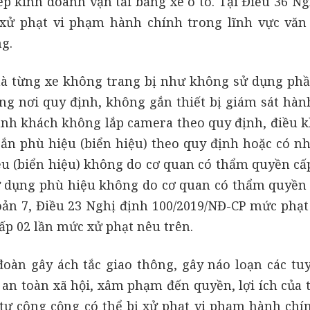
p kinh doanh vận tải bằng xe ô tô. Tại Điều 36 Ng
 xử phạt vi phạm hành chính trong lĩnh vực văn
g.
 mà từng xe không trang bị như không sử dụng p
ng nơi quy định, không gắn thiết bị giám sát hành
hành khách không lắp camera theo quy định, điều k
n phù hiệu (biển hiệu) theo quy định hoặc có n
iệu (biển hiệu) không do cơ quan có thẩm quyền cấ
ử dụng phù hiệu không do cơ quan có thẩm quyền 
oản 7, Điều 23 Nghị định 100/2019/NĐ-CP mức phạt 
gấp 02 lần mức xử phạt nêu trên.
đoàn gây ách tắc giao thông, gây náo loạn các tu
 an toàn xã hội, xâm phạm đến quyền, lợi ích của t
 tự công cộng có thể bị xử phạt vi phạm hành chí