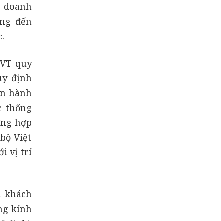
h doanh
ồng đến
c.
TVT quy
uy định
an hành
c thống
ờng hợp
bộ Việt
i vị trí
h khách
ng kính