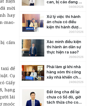
ất hiện
can, bị cáo đang bị
tạm giam
 đã mời
04/08/2026
anh hay
Xử lý việc thi hành
an-mao-
án chưa có điều
kiện thi hành được
thực hiện ra sao?
20/07/2026
Xác minh điều kiện
 bị cấm
thi hành án dân sự
thực hiện ra sao?
26/06/2026
Phải làm gì khi nhà
 taxi để
hàng xóm thi công
uật. Cụ
xây nhà khiến cho
có Giấy
nhà bên cạnh bị
24/06/2026
nứt, lún, nghiêng?
8, hạng
Đất ông cha để lại
gười lái
chưa có Sổ đỏ, giờ
tách thửa cho con
 rơ moóc