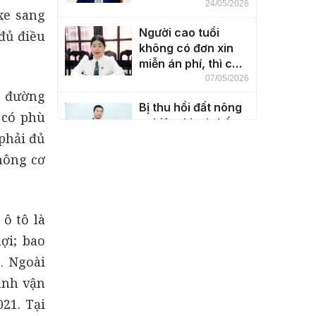
cháu luôn có được
24/05/2026
xe sang
không?
Người cao tuổi
 đủ điều
không có đơn xin
miễn án phí, thì có
đương nhiên được
07/05/2026
n đường
miễn án phí không?
Bị thu hồi đất nông
 có phù
nghiệp thì có thể
 phải đủ
được bồi thường
bằng đất ở hay nhà
30/04/2026
hông cơ
ở không?
Độ tuổi chịu trách
nhiệm hình sự?
20/03/2026
ô tô là
ợi; bao
Giải đáp cho bạn
. Ngoài
đọc một số nội
dung về Bầu cử
anh vận
năm 2026
26/02/2026
21. Tại