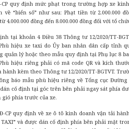
Đ-CP quy định mức phạt trong trường hợp xe kin
 về “biển số” như sau: Phạt tiền từ 2.000.000 đ
 từ 4.000.000 đồng đến 8.000.000 đồng đối với tổ chứ
định tại khoản 4 Điều 38 Thông tư 12/2020/TT-BG
 Phù hiệu xe taxi do Ủy ban nhân dân cấp tỉnh q
ng quản lý hoặc theo mẫu quy định tại Phụ lục 8 b
Phù hiệu riêng phải có mã code QR và kích thướ
an hành kèm theo Thông tư 12/2020/TT-BGTVT. Trư
hông báo mẫu phù hiệu riêng về Tổng cục Đường 
án cố định tại góc trên bên phải ngay sát phía dướ
gió phía trước của xe.
Đ-CP quy định về xe ô tô kinh doanh vận tải hàn
E TAXI” và được dán cố định phía bên phải mặt tro