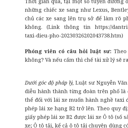
Thời gian qua, tại một số tuyến đường 
những chiếc xe sang như Lexus, Bentle
chủ các xe sang lên trụ sở để làm rõ 
không. (Link thông tin https://dantri
taxi-dieu-pho-20230326202043738.htm)
Phóng viên có câu hỏi luật sư:
Theo q
không? Và nếu cấm thì chế tài xử lý sẽ r
Dưới góc độ pháp lý,
Luật sư Nguyễn Văn
diễu hành thành từng đoàn trên phố là 
thể đối với lái xe muốn hành nghề taxi 
phép lái xe hạng B2 trở lên. Theo quy 
giấy phép lái xe B2 được lái xe Ô tô (số 
xe; Ô tô tải, kể cả ô tô tải chuyên dùng 