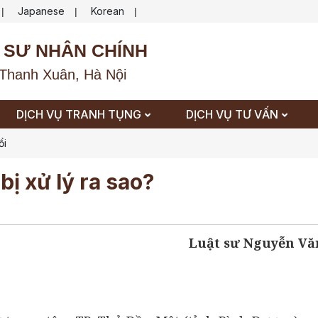
Japanese
Korean
|
|
|
 SƯ NHÂN CHÍNH
Thanh Xuân, Hà Nội
DỊCH VỤ TRANH TỤNG
DỊCH VỤ TƯ VẤN
ổi
bị xử lý ra sao?
Luật sư Nguyễn Vă