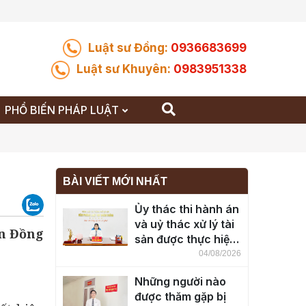
Luật sư Đồng:
0936683699
Luật sư Khuyên:
0983951338
PHỔ BIẾN PHÁP LUẬT
BÀI VIẾT MỚI NHẤT
Ủy thác thi hành án
và uỷ thác xử lý tài
n Đồng
sản được thực hiện
ra sao?
04/08/2026
Những người nào
được thăm gặp bị