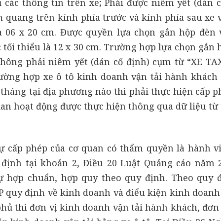
 các thông tin trên xe; Phải được niêm yết (dán c
 quang trên kính phía trước và kính phía sau xe v
là 06 x 20 cm. Được quyền lựa chọn gắn hộp đèn 
c tối thiểu là 12 x 30 cm. Trường hợp lựa chọn gắn
 không phải niêm yết (dán cố định) cụm từ “XE TAX
rường hợp xe ô tô kinh doanh vận tải hành khách 
tháng tại địa phương nào thì phải thực hiện cấp p
ian hoạt động được thực hiện thông qua dữ liệu từ 
sự cấp phép của cơ quan có thẩm quyền là hành v
 định tại khoản 2, Điều 20 Luật Quảng cáo năm 
ự hợp chuẩn, hợp quy theo quy định. Theo quy đ
P quy định về kinh doanh và điểu kiện kinh doanh 
phủ thì đơn vị kinh doanh vận tải hành khách, đơn 