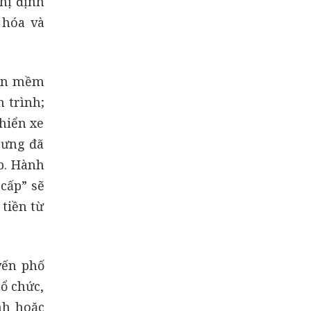
hị định
 hóa và
hần mềm
 trình;
hiển xe
hưng đã
p. Hành
cấp” sẽ
tiền từ
yến phố
ổ chức,
nh hoặc