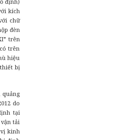
ố định)
ới kích
với chữ
 hộp đèn
I” trên
có trên
hù hiệu
thiết bị
i quảng
2012 do
ịnh tại
vận tải
vị kinh