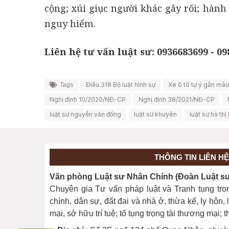
cộng; xúi giục người khác gây rối; hành
nguy hiểm.
Liên hệ tư vấn luật sư: 0936683699 - 0
Điều 318 Bộ luật hình sự
Xe ô tô tự ý gắn mào
Tags
Nghị định 10/2020/NĐ-CP
Nghị định 38/2021/NĐ-CP
luật sư nguyễn văn đồng
luật sư khuyên
luật sư hà th
THÔNG TIN LIÊN HỆ
Văn phòng Luật sư Nhân Chính (Đoàn Luật sư 
Chuyên gia Tư vấn pháp luật và Tranh tụng tro
chính, dân sự, đất đai và nhà ở, thừa kế, ly hôn
mại, sở hữu trí tuệ; tố tụng trọng tài thương mại;