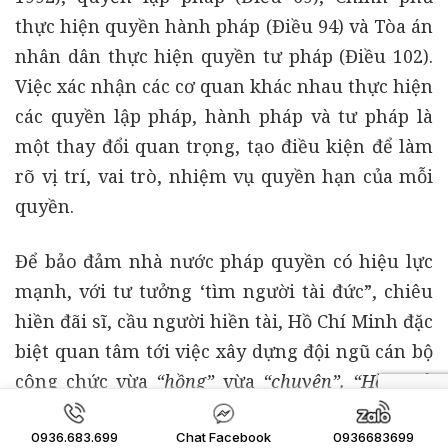
thực hiện quyền hành pháp (Điều 94) và Tòa án
nhân dân thực hiện quyền tư pháp (Điều 102).
Việc xác nhận các cơ quan khác nhau thực hiện
các quyền lập pháp, hành pháp và tư pháp là
một thay đổi quan trọng, tạo điều kiện để làm
rõ vị trí, vai trò, nhiệm vụ quyền hạn của mỗi
quyền.
Để bảo đảm nhà nước pháp quyền có hiệu lực
mạnh, với tư tưởng ‘tìm người tài đức”, chiêu
hiền đãi sĩ, cầu người hiền tài, Hồ Chí Minh đặc
biệt quan tâm tới việc xây dựng đội ngũ cán bộ
công chức vừa
“hồng”
vừa
“chuyên”. “Hồng”
ở
đây là nói tới phẩm chất đạo đức của người cán
0936.683.699
Chat Facebook
0936683699
bộ công chức, mà hàng đầu và xuyên suốt là ý