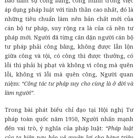
bảo đảm sự công bằng, công minh trong việc
áp dụng pháp luật với tinh thần cao nhất, đó là
những tiêu chuẩn làm nên bản chất mới của
cán bộ tư pháp, suy rộng ra là của cả nền tư
pháp mới. Người đã từng căn dặn người cán bộ
tư pháp phải công bằng, không được lẫn lộn
giữa công và tội, có công thì được thưởng, có
lỗi thì phải bị phạt và không vì công mà quên
lỗi, không vì lỗi mà quên công, Người quan
niệm:
“Công tác tư pháp suy cho cùng là ở đời và
làm người”
.
Trong bài phát biểu chỉ đạo tại Hội nghị Tư
pháp toàn quốc năm 1950, Người nhấn mạnh
đến vai trò, ý nghĩa của pháp luật:
“Pháp luật
của ta hiện nay bảo vệ quyền lợi cho hàng triệu