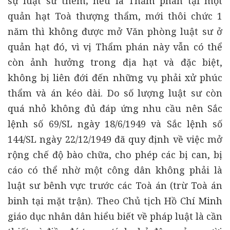
sự luật sư thêm; nếu là Thẩm phán tại một
quản hạt Toà thượng thẩm, mới thôi chức 1
năm thì không được mở Văn phòng luật sư ở
quản hạt đó, vì vị Thẩm phán này vẫn có thể
còn ảnh hưởng trong địa hạt và đặc biệt,
không bị liên đới đến những vụ phải xử phúc
thẩm và án kéo dài. Do số lượng luật sư còn
quá nhỏ không đủ đáp ứng nhu cầu nên Sắc
lệnh số 69/SL ngày 18/6/1949 và Sắc lệnh số
144/SL ngày 22/12/1949 đã quy định về việc mở
rộng chế độ bào chữa, cho phép các bị can, bị
cáo có thể nhờ một công dân không phải là
luật sư bênh vực trước các Toà án (trừ Toà án
binh tại mặt trận). Theo Chủ tịch Hồ Chí Minh
giáo dục nhân dân hiểu biết về pháp luật là cần