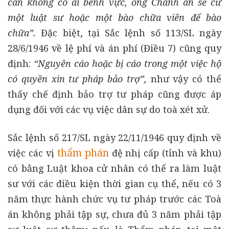
can không có ai bênh vực, ông Chánh án sẽ cử
một luật sư hoặc một bào chữa viên để bào
chữa”.
Đặc biệt, tại Sắc lệnh số 113/SL ngày
28/6/1946 về lệ phí và án phí (Điều 7) cũng quy
định:
“Nguyên cáo hoặc bị cáo trong một việc hộ
có quyền xin tư pháp bảo trợ”,
như vậy có thể
thấy chế định bảo trợ tư pháp cũng được áp
dụng đối với các vụ việc dân sự do toà xét xử.
Sắc lệnh số 217/SL ngày 22/11/1946 quy định về
thẩm phán
việc các vị
đệ nhị cấp (tỉnh và khu)
có bằng Luật khoa cử nhân có thể ra làm luật
sư với các điều kiện thời gian cụ thể, nếu có 3
năm thực hành chức vụ tư pháp trước các Toà
án không phải tập sự, chưa đủ 3 năm phải tập