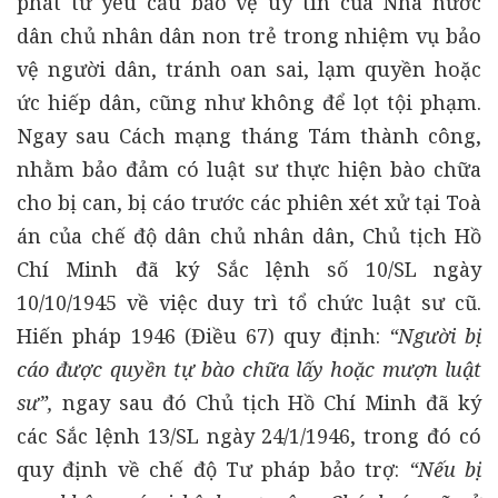
phát từ yêu cầu bảo vệ uy tín của Nhà nước
dân chủ nhân dân non trẻ trong nhiệm vụ bảo
vệ người dân, tránh oan sai, lạm quyền hoặc
ức hiếp dân, cũng như không để lọt tội phạm.
Ngay sau Cách mạng tháng Tám thành công,
nhằm bảo đảm có luật sư thực hiện bào chữa
cho bị can, bị cáo trước các phiên xét xử tại Toà
án của chế độ dân chủ nhân dân, Chủ tịch Hồ
Chí Minh đã ký Sắc lệnh số 10/SL ngày
10/10/1945 về việc duy trì tổ chức luật sư cũ.
Hiến pháp 1946 (Điều 67) quy định:
“Người bị
cáo được quyền tự bào chữa lấy hoặc mượn luật
sư”,
ngay sau đó Chủ tịch Hồ Chí Minh đã ký
các Sắc lệnh 13/SL ngày 24/1/1946, trong đó có
quy định về chế độ Tư pháp bảo trợ:
“Nếu bị