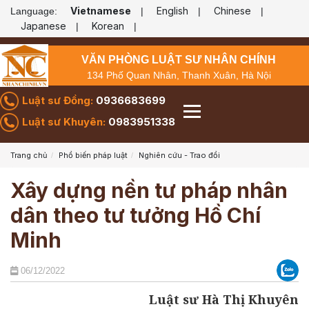
Vietnamese
English
Chinese
Language:
|
|
|
Japanese
Korean
|
|
VĂN PHÒNG LUẬT SƯ NHÂN CHÍNH
134 Phố Quan Nhân, Thanh Xuân, Hà Nội
Luật sư Đồng:
0936683699
Luật sư Khuyên:
0983951338
Trang chủ
Phổ biến pháp luật
Nghiên cứu - Trao đổi
Xây dựng nền tư pháp nhân
dân theo tư tưởng Hồ Chí
Minh
06/12/2022
Luật sư Hà Thị Khuyên