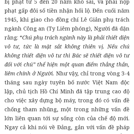
bị phạt từ 5 đến 20 năm khổ sai, và phải nộp
phạt gấp đôi số tiền nhận hối lộ. Đến cuối năm
1945, khi giao cho đồng chí Lê Giản phụ trách
ngành Công an (Ty Liêm phóng), Người đã dặn
rằng: “
Chú phụ trách ngành này là phải thiết diện
vô tư, tức là mặt sắt không thiên vị. Nếu chú
không thiết diện vô tư thì Bác sẽ thiết diện vô tư
đối với chú”
thể hiện một quan điểm thẳng thắn,
liêm chính ở Người.
Như vậy, chỉ trong vòng 3-4
tháng sau ngày tuyên bố nước Việt Nam độc
lập, chủ tịch Hồ Chí Minh đã tập trung cao độ
cho việc xây dựng bộ máy, trong đó có vấn đề
chống tham nhũng, một trong những vấn đề
lớn liên quan tới sự sống còn của chế độ mới.
Ngay cả khi nói về Đảng, gắn với vấn đề pháp