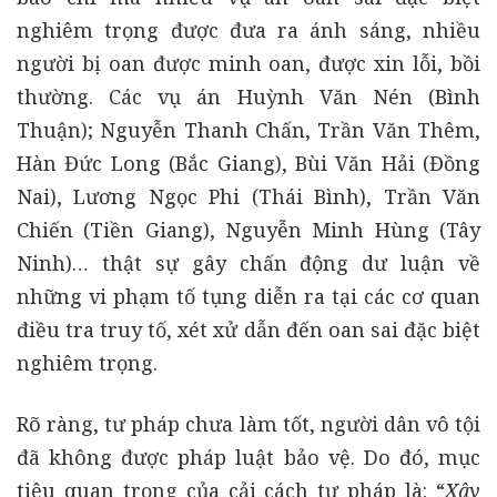
nghiêm trọng được đưa ra ánh sáng, nhiều
người bị oan được minh oan, được xin lỗi, bồi
thường. Các vụ án Huỳnh Văn Nén (Bình
Thuận); Nguyễn Thanh Chấn, Trần Văn Thêm,
Hàn Đức Long (Bắc Giang), Bùi Văn Hải (Đồng
Nai), Lương Ngọc Phi (Thái Bình), Trần Văn
Chiến (Tiền Giang), Nguyễn Minh Hùng (Tây
Ninh)… thật sự gây chấn động dư luận về
những vi phạm tố tụng diễn ra tại các cơ quan
điều tra truy tố, xét xử dẫn đến oan sai đặc biệt
nghiêm trọng.
Rõ ràng, tư pháp chưa làm tốt, người dân vô tội
đã không được pháp luật bảo vệ. Do đó, mục
tiêu quan trọng của cải cách tư pháp là: “
Xây