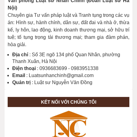
Văn phòng Luật sư Nhân Chính (Đoàn Luật sư Hà
Giải đáp cho bạn đọc một số nội dung
Nội)
về Bầu cử năm 2026
Chuyên gia Tư vấn pháp luật và Tranh tụng trong các vụ
26/02/2026
án: Hình sự, hành chính, dân sự, đất đai và nhà ở, thừa
kế, ly hôn, lao động, kinh doanh thương mại, sở hữu trí
tuệ; tố tụng trọng tài thương mại; tham gia đàm phán,
hòa giải.
Địa chỉ
: Số 3E ngõ 134 phố Quan Nhân, phường
Thanh Xuân, Hà Nội
Điện thoại
: 0936683699 - 0983951338
Email
: Luatsunhanchinh@gmail.com
Quản trị
: Luật sư Nguyễn Văn Đồng
KẾT NỐI VỚI CHÚNG TÔI