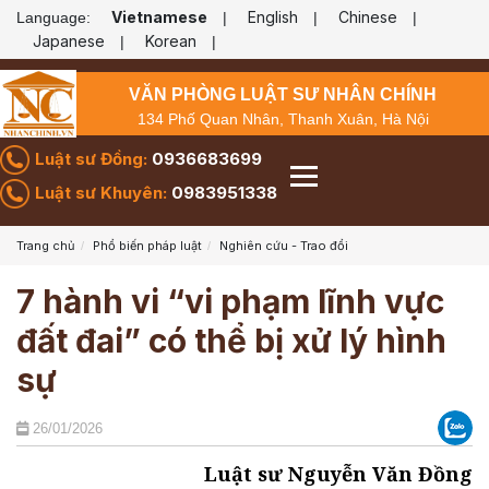
Vietnamese
English
Chinese
Language:
|
|
|
Japanese
Korean
|
|
VĂN PHÒNG LUẬT SƯ NHÂN CHÍNH
134 Phố Quan Nhân, Thanh Xuân, Hà Nội
Luật sư Đồng:
0936683699
Luật sư Khuyên:
0983951338
Trang chủ
Phổ biến pháp luật
Nghiên cứu - Trao đổi
7 hành vi “vi phạm lĩnh vực
đất đai” có thể bị xử lý hình
sự
26/01/2026
Luật sư Nguyễn Văn Đồng