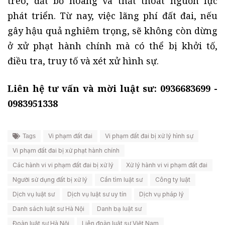
treo, đất bỏ hoang và thất thoát nguồn lực
phát triển. Từ nay, việc lãng phí đất đai, nếu
gây hậu quả nghiêm trọng, sẽ không còn dừng
ở xử phạt hành chính mà có thể bị khởi tố,
điều tra, truy tố và xét xử hình sự.
Liên hệ tư vấn và mời luật sư: 0936683699 -
0983951338
Vi phạm đất đai
Vi phạm đất đai bị xử lý hình sự
Tags
Vi phạm đất đai bị xử phạt hành chính
Các hành vi vi phạm đất đai bị xử lý
Xử lý hành vi vi phạm đất đai
Người sử dụng đất bị xử lý
Cần tìm luật sư
Công ty luật
Dịch vụ luật sư
Dịch vụ luật sư uy tín
Dịch vụ pháp lý
Danh sách luật sư Hà Nội
Danh bạ luật sư
Đoàn luật sư Hà Nội
Liên đoàn luật sư Việt Nam