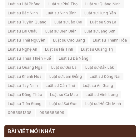
Luật sư Hải Phòng
Luật sư Phú Thọ
Luật sư Quảng Ninh
Luật sư Bắc Ninh
Luật sư Ninh Bình
Luật sư Hưng Yên
Luật sư Tuyên Quang
Luật sư Lào Cai
Luật sư Sơn La
Luật sư Lai Châu
Luật sư Điện Biên
Luật sư Lạng Sơn
Luật sư Thái Nguyên
Luật sư Cao Bằng
Luật sư Thanh Hóa
Luật sư Nghệ An
Luật sư Hà Tĩnh
Luật sư Quảng Trị
Luật sư Thừa Thiên Huế
Luật sư Đà Nẵng
Luật sư Quảng Ngãi
Luật sư Gia Lai
Luật sư Đắk Lắk
Luật sư Khánh Hòa
Luật sư Lâm Đồng
Luật sư Đồng Nai
Luật sư Tây Ninh
Luật sư Cần Thơ
Luật sư An Giang
Luật sư Đồng Tháp
Luật sư Cà Mau
Luật sư Vĩnh Long
Luật sư Tiền Giang
Luật sư Sài Gòn
Luật sư Hồ Chí Minh
0983951338
0936683699
BÀI VIẾT MỚI NHẤT