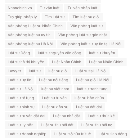
Nhanchinh.vn
Tư vấn luật
Tư vấn pháp luật
Trợ giúp pháp lý
Tìm luật sư
Tìm luật sư giỏi
Văn phòng Luật sư Nhân Chính
Văn phòng luật sư
Văn phòng luật sư uy tín
Văn phòng luật sư gần nhất
Văn phòng luật sư Hà Nội
Văn phòng luật sư uy tín tại Hà Nội
luật sư Đồng
luật sư nguyễn văn đồng
luật sư khuyên
luật sư hà thị khuyên
Luật Nhân Chính
Luật sư Nhân Chính
Lawyer
luật sư
luật sư giỏi
Luật sư tại Hà Nội
Luật sư uy tín
Luật sư nổi tiếng
Luật sư giỏi Hà Nội
Luật sư Hà Nội
luật sư việt nam
luật sư tranh tụng
Luật sư tố tụng
Luật sư tư vấn
luật sư bào chữa
Luật sư hình sự
Luật sư dân sự
Luật sư đất đai
Luật sư tư vấn đất đai
Luật sư nhà đất
Luật sư thừa kế
Luật sư Ly hôn
Luật sư thu hồi đất
Luật sư thu hồi nợ
Luật sư doanh nghiệp
Luật sư sở hữu trí tuệ
luật sư lao động