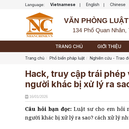
Vietnamese
English
Chinese
Language:
|
|
VĂN PHÒNG LUẬT
134 Phố Quan Nhân, 
TRANG CHỦ
GIỚI THIỆU
Trang chủ
Phổ biến pháp luật
Nghiên cứu - Trao đ
Hack, truy cập trái phép
người khác bị xử lý ra sa
16/01/2026
Câu hỏi bạn đọc:
Luật sư cho em hỏi 
người khác bị xử lý ra sao? cách xử lý n