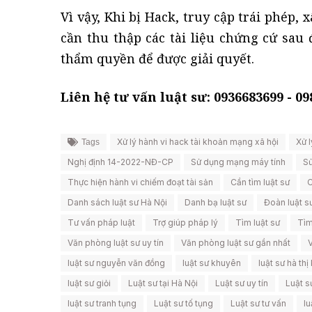
Vì vậy, Khi bị Hack, truy cập trái phép
cần thu thập các tài liệu chứng cứ sau
thẩm quyền để được giải quyết.
Liên hệ tư vấn luật sư: 0936683699 - 0
Xử lý hành vi hack tài khoản mạng xã hội
Xử l
Tags
Nghị định 14-2022-NĐ-CP
Sử dụng mạng máy tính
Sử
Thực hiện hành vi chiếm đoạt tài sản
Cần tìm luật sư
C
Danh sách luật sư Hà Nội
Danh bạ luật sư
Đoàn luật s
Tư vấn pháp luật
Trợ giúp pháp lý
Tìm luật sư
Tìm
Văn phòng luật sư uy tín
Văn phòng luật sư gần nhất
luật sư nguyễn văn đồng
luật sư khuyên
luật sư hà th
luật sư giỏi
Luật sư tại Hà Nội
Luật sư uy tín
Luật s
luật sư tranh tụng
Luật sư tố tụng
Luật sư tư vấn
lu