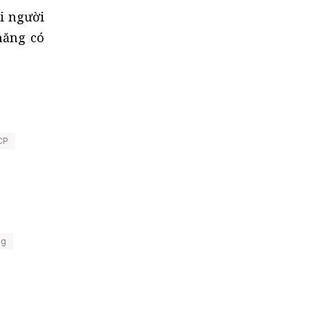
i người
năng có
CP
ng