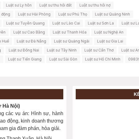
Luật sư Ly hôn
Luật sư thu hồi đất
Luật sư thu hồi nợ
o động
Luật sư Hải Phòng
Luật sư Phú Thọ
Luật sư Quảng Ninh
Luật sư Tuyên Quang
Luật sư Lào Cai
Luật sư Sơn La
Luật sư L
yên
Luật sư Cao Bằng
Luật sư Thanh Hóa
Luật sư Nghệ An
n Huế
Luật sư Đà Nẵng
Luật sư Quảng Ngãi
Luật sư Gia Lai
g
Luật sư Đồng Nai
Luật sư Tây Ninh
Luật sư Cần Thơ
Luật sư A
g
Luật sư Tiền Giang
Luật sư Sài Gòn
Luật sư Hồ Chí Minh
0983
K
Hà Nội)
ng các vụ án: Hình sự, hành
, lao động, kinh doanh thương
 tham gia đàm phán, hòa giải.
ng Thanh Xuân, Hà Nội