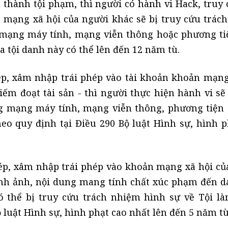
thành tội phạm, thì người có hành vi Hack, truy c
 mạng xã hội của người khác sẽ bị truy cứu trác
 mạng máy tính, mạng viễn thông hoặc phương ti
a tội danh này có thể lên đến 12 năm tù.
ép, xâm nhập trái phép vào tài khoản khoản mạng
ếm đoạt tài sản - thì người thực hiện hành vi sẽ 
g mạng máy tính, mạng viễn thông, phương tiện 
heo quy định tại Điều 290 Bộ luật Hình sự, hình p
phép, xâm nhập trái phép vào khoản mạng xã hội củ
nh ảnh, nội dung mang tính chất xúc phạm đến d
ó thể bị truy cứu trách nhiệm hình sự về Tội l
 luật Hình sự, hình phạt cao nhất lên đến 5 năm tù