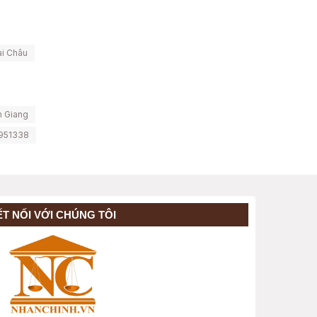
ai Châu
n Giang
951338
ẾT NỐI VỚI CHÚNG TÔI