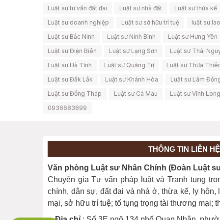
Luật sư tư vấn đất đai
Luật sư nhà đất
Luật sư thừa kế
Luật sư doanh nghiệp
Luật sư sở hữu trí tuệ
luật sư la
Luật sư Bắc Ninh
Luật sư Ninh Bình
Luật sư Hưng Yên
Luật sư Điện Biên
Luật sư Lạng Sơn
Luật sư Thái Ngu
Luật sư Hà Tĩnh
Luật sư Quảng Trị
Luật sư Thừa Thiê
Luật sư Đắk Lắk
Luật sư Khánh Hòa
Luật sư Lâm Đồn
Luật sư Đồng Tháp
Luật sư Cà Mau
Luật sư Vĩnh Lon
0936683699
THÔNG TIN LIÊN HỆ
Văn phòng Luật sư Nhân Chính (Đoàn Luật sư 
Chuyên gia Tư vấn pháp luật và Tranh tụng tro
chính, dân sự, đất đai và nhà ở, thừa kế, ly hôn
mại, sở hữu trí tuệ; tố tụng trọng tài thương mại;
Địa chỉ
: Số 3E ngõ 134 phố Quan Nhân, phườ