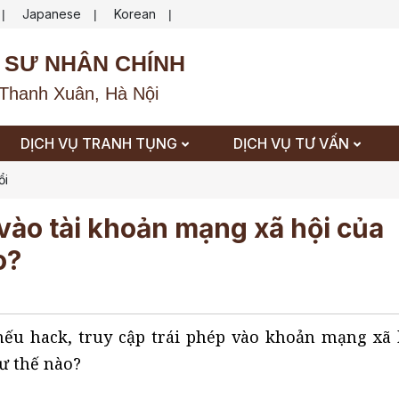
Japanese
Korean
|
|
|
 SƯ NHÂN CHÍNH
Thanh Xuân, Hà Nội
DỊCH VỤ TRANH TỤNG
DỊCH VỤ TƯ VẤN
ổi
 vào tài khoản mạng xã hội của
o?
nếu hack, truy cập trái phép vào khoản mạng xã 
hư thế nào?