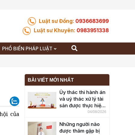
Luật sư Đồng:
0936683699
Luật sư Khuyên:
0983951338
PHỔ BIẾN PHÁP LUẬT
BÀI VIẾT MỚI NHẤT
Ủy thác thi hành án
và uỷ thác xử lý tài
sản được thực hiện
ra sao?
04/08/2026
hội của
Những người nào
được thăm gặp bị