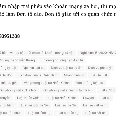
, xâm nhập trái phép vào khoản mạng xã hội, thì mọ
 đó làm Đơn tố cáo, Đơn tố giác tới cơ quan chức 
983951338
ý hành vi truy cập trái phép tài khoản mạng xã hội
Nghị định 15-2020-NĐ-
 dụng mạng viễn thông
Sử dụng phương tiện điện tử
ông ty luật
Dịch vụ luật sư
Dịch vụ luật sư uy tín
Dịch vụ pháp lý
ư Hà Nội
Liên đoàn luật sư Việt Nam
Nhanchinh.vn
Tư vấn luật
 luật sư giỏi
Văn phòng Luật sư Nhân Chính
Văn phòng luật sư
Văn phòng luật sư Hà Nội
Văn phòng luật sư uy tín tại Hà Nội
luật sư Đồ
ị khuyên
Luật Nhân Chính
Luật sư Nhân Chính
Lawyer
luật sư
ư nổi tiếng
Luật sư giỏi Hà Nội
Luật sư Hà Nội
luật sư việt nam
ật sư bào chữa
Luật sư hình sự
Luật sư dân sự
Luật sư đất đai