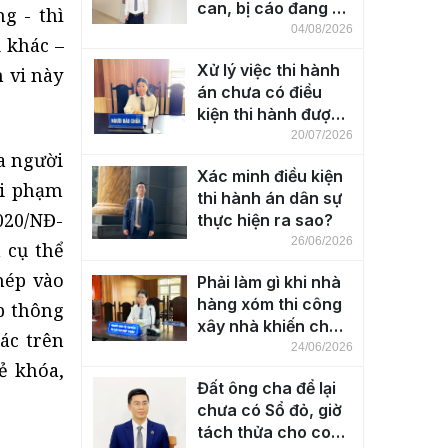
can, bị cáo đang bị
g - thì
tạm giam
04/08/2026
 khác –
Xử lý việc thi hành
 vi này
án chưa có điều
kiện thi hành được
thực hiện ra sao?
20/07/2026
a người
Xác minh điều kiện
vi phạm
thi hành án dân sự
020/NĐ-
thực hiện ra sao?
26/06/2026
 cụ thể
hép vào
Phải làm gì khi nhà
hàng xóm thi công
p thông
xây nhà khiến cho
ác trên
nhà bên cạnh bị
24/06/2026
ẻ khóa,
nứt, lún, nghiêng?
Đất ông cha để lại
chưa có Sổ đỏ, giờ
tách thửa cho con