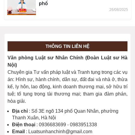
phố
26/08/2025
Bỏ quy định về khung giá đất
19/08/2025
THÔNG TIN LIÊN HỆ
Thành lập 23 Viện kiểm sát nhân dân
Văn phòng Luật sư Nhân Chính (Đoàn Luật sư Hà
cấp tỉnh
Nội)
07/07/2025
Chuyên gia Tư vấn pháp luật và Tranh tụng trong các vụ
án: Hình sự, hành chính, dân sự, đất đai và nhà ở, thừa
kế, ly hôn, lao động, kinh doanh thương mại, sở hữu trí
tuệ; tố tụng trọng tài thương mại; tham gia đàm phán,
hòa giải.
Địa chỉ
: Số 3E ngõ 134 phố Quan Nhân, phường
Thanh Xuân, Hà Nội
Điện thoại
: 0936683699 - 0983951338
Email
: Luatsunhanchinh@gmail.com