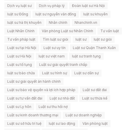
Dịch vụ luật sư
Dịch vụ pháp lý
Đoàn luật sư Hà Nội
luật sư Đồng
luật sư nguyễn văn đồng
luật sư khuyên
luật sư hà thị khuyên
Nhân chính
Nhanchinh.vn
Luật Nhân Chính
Văn phòng Luật sư Nhân Chính
Tư vấn luật
Tư vấn pháp luật
Tìm luật sư giỏi
luật sư
luật sư giỏi
Luật sư tại Hà Nội
Luật sư uy tín
Luật sư Quận Thanh Xuân
Luật sư Hà Nội
luật sư việt nam
luật sư tranh tụng
Luật sư tố tụng
Luật sư giải quyết tranh chấp
luật sư bào chữa
Luật sư hình sự
Luật sư dân sự
Luật sư giải quyết án hành chính
Luật sư bảo vệ quyền và lợi ích hợp pháp
Luật sư đất đai
Luật sư tư vấn đất đai
Luật sư nhà đất
Luật sư thừa kế
Luật sư Ly hôn
Luật sư thu hồi nợ
Luật sư kinh doanh thương mại
Luật sư doanh nghiệp
Luật sư sở hữu trí tuệ
luật sư lao động
Văn phòng luật