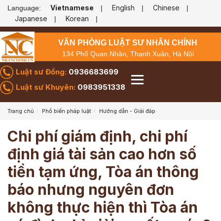
Vietnamese
English
Chinese
Language:
|
|
|
Japanese
Korean
|
|
VĂN PHÒNG LUẬT SƯ NHÂN CHÍNH
134 Phố Quan Nhân, Thanh Xuân, Hà Nội
Luật sư Đồng:
0936683699
Luật sư Khuyên:
0983951338
Trang chủ
Phổ biến pháp luật
Hướng dẫn - Giải đáp
Chi phí giám định, chi phí
định giá tài sản cao hơn số
tiền tạm ứng, Tòa án thông
báo nhưng nguyên đơn
không thực hiện thì Tòa án