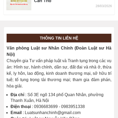
Cần Thơ
28/03/2026
Địa chỉ Thi hành án dân sự tỉnh Tây
Ninh
28/03/2026
THÔNG TIN LIÊN HỆ
Địa chỉ Thi hành án dân sự thành phố
Văn phòng Luật sư Nhân Chính (Đoàn Luật sư Hà
Đồng Nai
Nội)
28/03/2026
Chuyên gia Tư vấn pháp luật và Tranh tụng trong các vụ
án: Hình sự, hành chính, dân sự, đất đai và nhà ở, thừa
kế, ly hôn, lao động, kinh doanh thương mại, sở hữu trí
tuệ; tố tụng trọng tài thương mại; tham gia đàm phán,
hòa giải.
Địa chỉ
: Số 3E ngõ 134 phố Quan Nhân, phường
Thanh Xuân, Hà Nội
Điện thoại
: 0936683699 - 0983951338
Email
: Luatsunhanchinh@gmail.com