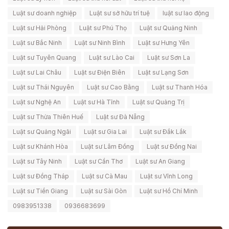
Luật sư doanh nghiệp
Luật sư sở hữu trí tuệ
luật sư lao động
Luật sư Hải Phòng
Luật sư Phú Thọ
Luật sư Quảng Ninh
Luật sư Bắc Ninh
Luật sư Ninh Bình
Luật sư Hưng Yên
Luật sư Tuyên Quang
Luật sư Lào Cai
Luật sư Sơn La
Luật sư Lai Châu
Luật sư Điện Biên
Luật sư Lạng Sơn
Luật sư Thái Nguyên
Luật sư Cao Bằng
Luật sư Thanh Hóa
Luật sư Nghệ An
Luật sư Hà Tĩnh
Luật sư Quảng Trị
Luật sư Thừa Thiên Huế
Luật sư Đà Nẵng
Luật sư Quảng Ngãi
Luật sư Gia Lai
Luật sư Đắk Lắk
Luật sư Khánh Hòa
Luật sư Lâm Đồng
Luật sư Đồng Nai
Luật sư Tây Ninh
Luật sư Cần Thơ
Luật sư An Giang
Luật sư Đồng Tháp
Luật sư Cà Mau
Luật sư Vĩnh Long
Luật sư Tiền Giang
Luật sư Sài Gòn
Luật sư Hồ Chí Minh
0983951338
0936683699