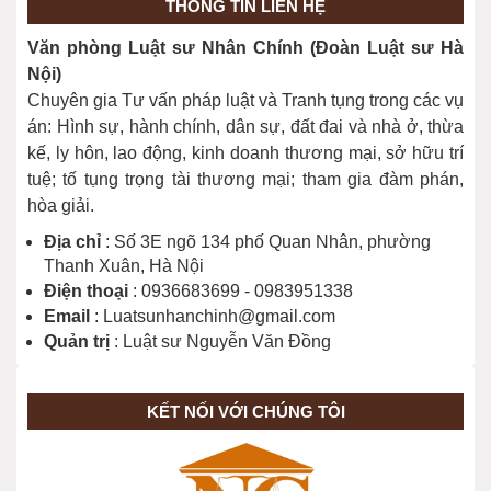
THÔNG TIN LIÊN HỆ
Địa chỉ Thi hành án dân sự thành phố
Văn phòng Luật sư Nhân Chính (Đoàn Luật sư Hà
Đồng Nai
Nội)
28/03/2026
Chuyên gia Tư vấn pháp luật và Tranh tụng trong các vụ
án: Hình sự, hành chính, dân sự, đất đai và nhà ở, thừa
kế, ly hôn, lao động, kinh doanh thương mại, sở hữu trí
tuệ; tố tụng trọng tài thương mại; tham gia đàm phán,
hòa giải.
Địa chỉ
: Số 3E ngõ 134 phố Quan Nhân, phường
Thanh Xuân, Hà Nội
Điện thoại
: 0936683699 - 0983951338
Email
: Luatsunhanchinh@gmail.com
Quản trị
: Luật sư Nguyễn Văn Đồng
KẾT NỐI VỚI CHÚNG TÔI