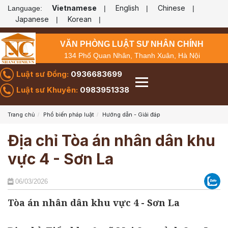
Vietnamese
English
Chinese
Language:
|
|
|
Japanese
Korean
|
|
VĂN PHÒNG LUẬT SƯ NHÂN CHÍNH
134 Phố Quan Nhân, Thanh Xuân, Hà Nội
Luật sư Đồng:
0936683699
Luật sư Khuyên:
0983951338
Trang chủ
Phổ biến pháp luật
Hướng dẫn - Giải đáp
Địa chỉ Tòa án nhân dân khu
vực 4 - Sơn La
06/03/2026
Tòa án nhân dân khu vực 4 - Sơn La