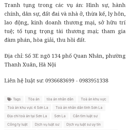
Tranh tụng trong các vụ án: Hình sự, hành
chính, dân sự, đất đai và nhà ở, thừa kế, ly hôn,
lao động, kinh doanh thương mại, sở hữu trí
tuệ; tố tụng trọng tài thương mại; tham gia
đàm phán, hòa giải, thu hồi đất.
Địa chỉ: Số 3E ngõ 134 phố Quan Nhân, phường
Thanh Xuân, Hà Nội
Liên hệ luật sư: 0936683699 - 0983951338
Tòa án
tòa án nhân dân
Toà án khu vực
Tags
Toà án khu vực 4 Sơn La
Toà án nhân dân tỉnh Sơn La
Địa chỉ toà án tại Sơn La
Sơn La
Cần tìm luật sư
Công ty luật
Dịch vụ luật sư
Dịch vụ luật sư uy tín