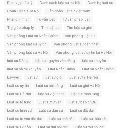
Dịch vụ pháp lý
Danh sách luật sư Hà Nội
Danh bạ luật sư
Đoàn luật sư Hà Nội
Liên đoàn luật sư Việt Nam
Nhanchinh.vn
Tư vấn luật
Tư vấn pháp luật
Trợ giúp pháp lý
Tìm luật sư
Tìm luật sư giỏi
Văn phòng Luật sư Nhân Chính
Văn phòng luật sư
Văn phòng luật sư uy tín
Văn phòng luật sư gần nhất
Văn phòng luật sư Hà Nội
Văn phòng luật sư uy tín tại Hà Nội
luật sư Đồng
luật sư nguyễn văn đồng
luật sư khuyên
luật sư hà thị khuyên
Luật Nhân Chính
Luật sư Nhân Chính
Lawyer
luật sư
luật sư giỏi
Luật sư tại Hà Nội
Luật sư uy tín
Luật sư nổi tiếng
Luật sư giỏi Hà Nội
Luật sư Hà Nội
luật sư việt nam
luật sư tranh tụng
Luật sư tố tụng
Luật sư tư vấn
luật sư bào chữa
Luật sư hình sự
Luật sư dân sự
Luật sư đất đai
Luật sư tư vấn đất đai
Luật sư nhà đất
Luật sư thừa kế
Luật sư Ly hôn
Luật sư thu hồi đất
Luật sư thu hồi nợ