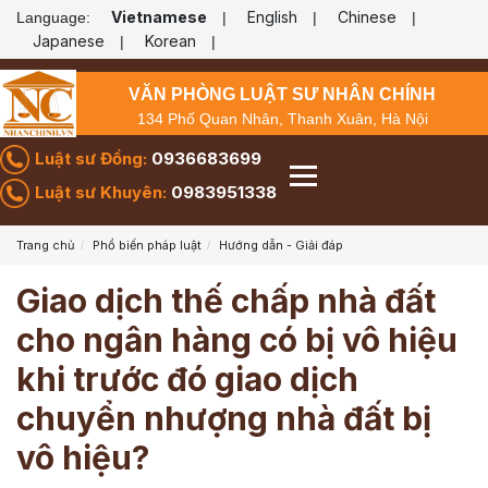
Vietnamese
English
Chinese
Language:
|
|
|
Japanese
Korean
|
|
VĂN PHÒNG LUẬT SƯ NHÂN CHÍNH
134 Phố Quan Nhân, Thanh Xuân, Hà Nội
Luật sư Đồng:
0936683699
Luật sư Khuyên:
0983951338
Trang chủ
Phổ biến pháp luật
Hướng dẫn - Giải đáp
Giao dịch thế chấp nhà đất
cho ngân hàng có bị vô hiệu
khi trước đó giao dịch
chuyển nhượng nhà đất bị
vô hiệu?