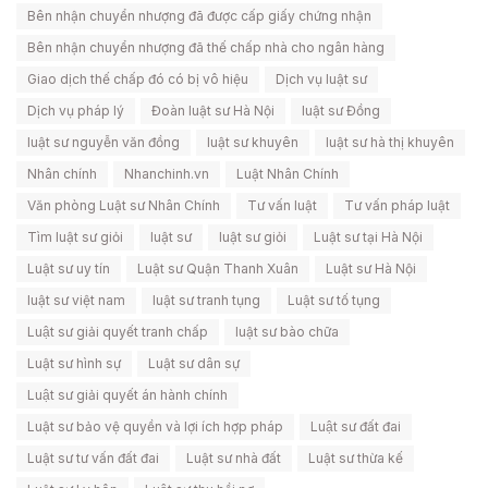
Bên nhận chuyển nhượng đã được cấp giấy chứng nhận
Bên nhận chuyển nhượng đã thế chấp nhà cho ngân hàng
Giao dịch thế chấp đó có bị vô hiệu
Dịch vụ luật sư
Dịch vụ pháp lý
Đoàn luật sư Hà Nội
luật sư Đồng
luật sư nguyễn văn đồng
luật sư khuyên
luật sư hà thị khuyên
Nhân chính
Nhanchinh.vn
Luật Nhân Chính
Văn phòng Luật sư Nhân Chính
Tư vấn luật
Tư vấn pháp luật
Tìm luật sư giỏi
luật sư
luật sư giỏi
Luật sư tại Hà Nội
Luật sư uy tín
Luật sư Quận Thanh Xuân
Luật sư Hà Nội
luật sư việt nam
luật sư tranh tụng
Luật sư tố tụng
Luật sư giải quyết tranh chấp
luật sư bào chữa
Luật sư hình sự
Luật sư dân sự
Luật sư giải quyết án hành chính
Luật sư bảo vệ quyền và lợi ích hợp pháp
Luật sư đất đai
Luật sư tư vấn đất đai
Luật sư nhà đất
Luật sư thừa kế