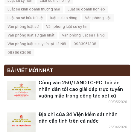
Luật sư Ly hôn
Luật sư thu hồi nợ
Luật sư kinh doanh thương mại
Luật sư doanh nghiệp
Luật sư sở hữu trí tuệ
luật sư lao động
Văn phòng luật
Văn phòng luật sư
Văn phòng luật sư uy tín
Văn phòng luật sư gần nhất
Văn phòng luật sư Hà Nội
Văn phòng luật sư uy tín tại Hà Nội
0983951338
0936683699
BÀI VIẾT MỚI NHẤT
Công văn 250/TANDTC-PC Toà án
nhân dân tối cao giải đáp trực tuyến
vướng mắc trong công tác xét xử
09/05/2026
Địa chỉ của 34 Viện kiểm sát nhân
dân cấp tỉnh trên cả nước
26/04/2026