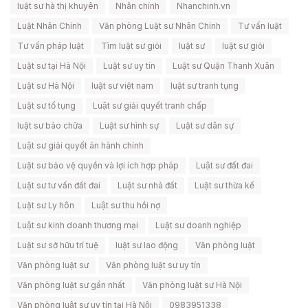
luật sư hà thị khuyên
Nhân chính
Nhanchinh.vn
Luật Nhân Chính
Văn phòng Luật sư Nhân Chính
Tư vấn luật
Tư vấn pháp luật
Tìm luật sư giỏi
luật sư
luật sư giỏi
Luật sư tại Hà Nội
Luật sư uy tín
Luật sư Quận Thanh Xuân
Luật sư Hà Nội
luật sư việt nam
luật sư tranh tụng
Luật sư tố tụng
Luật sư giải quyết tranh chấp
luật sư bào chữa
Luật sư hình sự
Luật sư dân sự
Luật sư giải quyết án hành chính
Luật sư bảo vệ quyền và lợi ích hợp pháp
Luật sư đất đai
Luật sư tư vấn đất đai
Luật sư nhà đất
Luật sư thừa kế
Luật sư Ly hôn
Luật sư thu hồi nợ
Luật sư kinh doanh thương mại
Luật sư doanh nghiệp
Luật sư sở hữu trí tuệ
luật sư lao động
Văn phòng luật
Văn phòng luật sư
Văn phòng luật sư uy tín
Văn phòng luật sư gần nhất
Văn phòng luật sư Hà Nội
Văn phòng luật sư uy tín tại Hà Nội
0983951338