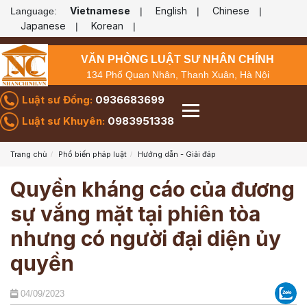
Vietnamese
English
Chinese
Language:
|
|
|
Japanese
Korean
|
|
VĂN PHÒNG LUẬT SƯ NHÂN CHÍNH
134 Phố Quan Nhân, Thanh Xuân, Hà Nội
Luật sư Đồng:
0936683699
Luật sư Khuyên:
0983951338
Trang chủ
Phổ biến pháp luật
Hướng dẫn - Giải đáp
Quyền kháng cáo của đương
sự vắng mặt tại phiên tòa
nhưng có người đại diện ủy
quyền
04/09/2023