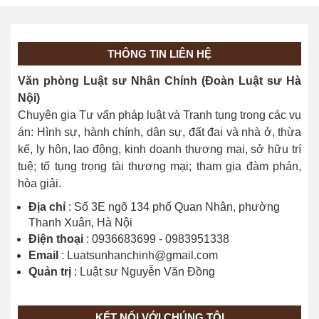
Địa chỉ Thi hành án dân sự tỉnh Tây
Ninh
28/03/2026
THÔNG TIN LIÊN HỆ
Địa chỉ Thi hành án dân sự thành phố
Văn phòng Luật sư Nhân Chính (Đoàn Luật sư Hà
Đồng Nai
Nội)
28/03/2026
Chuyên gia Tư vấn pháp luật và Tranh tụng trong các vụ
án: Hình sự, hành chính, dân sự, đất đai và nhà ở, thừa
kế, ly hôn, lao động, kinh doanh thương mại, sở hữu trí
tuệ; tố tụng trọng tài thương mại; tham gia đàm phán,
hòa giải.
Địa chỉ
: Số 3E ngõ 134 phố Quan Nhân, phường
Thanh Xuân, Hà Nội
Điện thoại
: 0936683699 - 0983951338
Email
: Luatsunhanchinh@gmail.com
Quản trị
: Luật sư Nguyễn Văn Đồng
KẾT NỐI VỚI CHÚNG TÔI