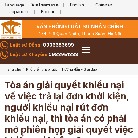
Vietnamese
English
Chinese
Language:
|
|
|
Japanese
Korean
|
|
VĂN PHÒNG LUẬT SƯ NHÂN CHÍNH
134 Phố Quan Nhân, Thanh Xuân, Hà Nội
Luật sư Đồng:
0936683699
Luật sư Khuyên:
0983951338
Trang chủ
Phổ biến pháp luật
Hướng dẫn - Giải đáp
Tòa án giải quyết khiếu nại
về việc trả lại đơn khởi kiện,
người khiếu nại rút đơn
khiếu nại, thì tòa án có phải
mở phiên họp giải quyết việc