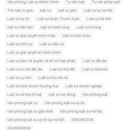
Văn phòng Luật sư Nhân Chính
Tư vấn luật
Tư vấn pháp luật
Tìm luật sư giỏi
luật sư
luật sư giỏi
Luật sư tại Hà Nội
Luật sư uy tín
Luật sư Quận Thanh Xuân
Luật sư Hà Nội
luật sư việt nam
luật sư tranh tụng
Luật sư tố tụng
Luật sư giải quyết tranh chấp
luật sư bào chữa
Luật sư hình sự
Luật sư dân sự
Luật sư giải quyết án hành chính
Luật sư bảo vệ quyền và lợi ích hợp pháp
Luật sư đất đai
Luật sư tư vấn đất đai
Luật sư nhà đất
Luật sư thừa kế
Luật sư Ly hôn
Luật sư thu hồi nợ
Luật sư kinh doanh thương mại
Luật sư doanh nghiệp
Luật sư sở hữu trí tuệ
luật sư lao động
Văn phòng luật
Văn phòng luật sư
Văn phòng luật sư uy tín
Văn phòng luật sư gần nhất
Văn phòng luật sư Hà Nội
Văn phòng luật sư uy tín tại Hà Nội
0983951338
0936683699