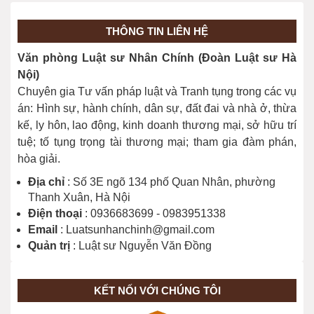
28/03/2026
THÔNG TIN LIÊN HỆ
Địa chỉ Thi hành án dân sự thành phố
Văn phòng Luật sư Nhân Chính (Đoàn Luật sư Hà
Đồng Nai
Nội)
28/03/2026
Chuyên gia Tư vấn pháp luật và Tranh tụng trong các vụ
án: Hình sự, hành chính, dân sự, đất đai và nhà ở, thừa
kế, ly hôn, lao động, kinh doanh thương mại, sở hữu trí
tuệ; tố tụng trọng tài thương mại; tham gia đàm phán,
hòa giải.
Địa chỉ
: Số 3E ngõ 134 phố Quan Nhân, phường
Thanh Xuân, Hà Nội
Điện thoại
: 0936683699 - 0983951338
Email
: Luatsunhanchinh@gmail.com
Quản trị
: Luật sư Nguyễn Văn Đồng
KẾT NỐI VỚI CHÚNG TÔI