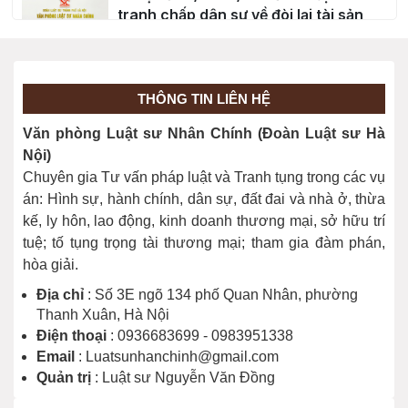
tranh chấp dân sự về đòi lại tài sản
06/02/2026
Án lệ số 80/2025/AL về việc tặng cho
THÔNG TIN LIÊN HỆ
vé số của vợ, chồng
06/02/2026
Văn phòng Luật sư Nhân Chính (Đoàn Luật sư Hà
Nội)
Án lệ số 79/2025/AL về chủ thể giao
Chuyên gia Tư vấn pháp luật và Tranh tụng trong các vụ
kết hợp đồng đặt cọc và hiệu lực của
án: Hình sự, hành chính, dân sự, đất đai và nhà ở, thừa
hợp đồng đặt cọc
kế, ly hôn, lao động, kinh doanh thương mại, sở hữu trí
06/02/2026
tuệ; tố tụng trọng tài thương mại; tham gia đàm phán,
hòa giải.
Địa chỉ
: Số 3E ngõ 134 phố Quan Nhân, phường
Thanh Xuân, Hà Nội
Điện thoại
: 0936683699 - 0983951338
Email
: Luatsunhanchinh@gmail.com
Quản trị
: Luật sư Nguyễn Văn Đồng