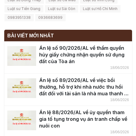
Luật sư Tiền Giang
Luật sư Sài Gòn
Luật sư Hồ Chí Minh
0983951338
0936683699
BÀI VIẾT MỚI NHẤT
Án lệ số 90/2026/AL về thẩm quyền
hủy giấy chứng nhận quyền sử dụng
đất của Tòa án
18/06/2026
Án lệ số 89/2026/AL về việc bồi
thường, hỗ trợ khi nhà nước thu hồi
đất đối với tài sản là nhà mua thanh lý
để ở trên đất của cơ quan nhà nước
18/06/2026
Án lệ 88/2026/AL về ủy quyền tham
gia tố tụng trong vụ án tranh chấp về
nuôi con
18/06/2026