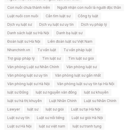
Con nuôi chưa thành niên
Người nhận con nuôi là người độc thân
Luật nuôi con nuôi
Cần tìm luật sư
Công ty luật
Dịch vụ luật sư
Dịch vụ luật sư uy tín
Dịch vụ pháp lý
Danh sách luật sư Hà Nội
Danh bạ luật sư
Đoàn luật sư Hà Nội
Liên đoàn luật sư Việt Nam
Nhanchinh.vn
Tư vấn luật
Tư vấn pháp luật
Trợ giúp pháp lý
Tìm luật sư
Tìm luật sư giỏi
Văn phòng Luật sư Nhân Chính
Văn phòng luật sư
Văn phòng luật sư uy tín
Văn phòng luật sư gần nhất
Văn phòng luật sư Hà Nội
Văn phòng luật sư uy tín tại Hà Nội
luật sư Đồng
luật sư nguyễn văn đồng
luật sư khuyên
luật sư hà thị khuyên
Luật Nhân Chính
Luật sư Nhân Chính
Lawyer
luật sư
luật sư giỏi
Luật sư tại Hà Nội
Luật sư uy tín
Luật sư nổi tiếng
Luật sư giỏi Hà Nội
Luật sư Hà Nội
luật sư việt nam
luật sư tranh tụng