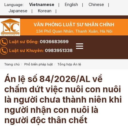
Vietnamese
English
Chinese
Language:
|
|
|
Japanese
Korean
|
|
VĂN PHÒNG LUẬT SƯ NHÂN CHÍNH
134 Phố Quan Nhân, Thanh Xuân, Hà Nội
Luật sư Đồng:
0936683699
Luật sư Khuyên:
0983951338
Trang chủ
Phổ biến pháp luật
Tổng hợp Án lệ
Án lệ số 84/2026/AL về
chấm dứt việc nuôi con nuôi
là người chưa thành niên khi
người nhận con nuôi là
người độc thân chết