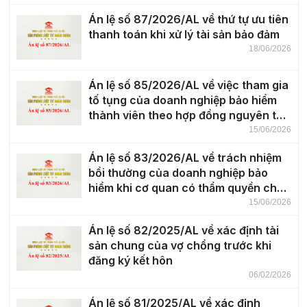
Án lệ số 87/2026/AL về thứ tự ưu tiên
thanh toán khi xử lý tài sản bảo đảm
18/06/2026
Án lệ số 85/2026/AL về việc tham gia
tố tụng của doanh nghiệp bảo hiểm
thành viên theo hợp đồng nguyên tắc
đồng bảo hiểm
15/06/2026
Án lệ số 83/2026/AL về trách nhiệm
bồi thường của doanh nghiệp bảo
hiểm khi cơ quan có thẩm quyền chưa
xác định được người gây ra thiệt hại
15/06/2026
về tài sản
Án lệ số 82/2025/AL về xác định tài
sản chung của vợ chồng trước khi
đăng ký kết hôn
06/02/2026
Án lệ số 81/2025/AL về xác định