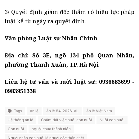
3/ Quyết định giám đốc thẩm có hiệu lực pháp
luật kể từ ngày ra quyết định.
Văn phòng Luật sư Nhân Chính
Địa chỉ: Số 3E, ngõ 134 phố Quan Nhân,
phường Thanh Xuân, TP. Hà Nội
Liên hệ tư vấn và mời luật sư: 0936683699 -
0983951338
Án lệ
Án lệ 84-2026-AL
Án lệ Việt Nam
Tags
Hệ thống án lệ
Chấm dứt việc nuôi con nuôi
Nuôi con nuôi
Con nuôi
người chưa thành niên
Người nhận con nuôi là người độc thân chết