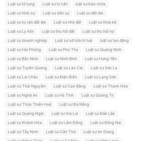
Luật sư tố tụng
Luật sư tư vấn
luật sư bào chữa
Luật sư hình sự
Luật sư dân sự
Luật sư đất đai
Luật sư tư vấn đất đai
Luật sư nhà đất
Luật sư thừa kế
Luật sư Ly hôn
Luật sư thu hồi đất
Luật sư thu hồi nợ
Luật sư doanh nghiệp
Luật sư sở hữu trí tuệ
luật sư lao động
Luật sư Hải Phòng
Luật sư Phú Thọ
Luật sư Quảng Ninh
Luật sư Bắc Ninh
Luật sư Ninh Bình
Luật sư Hưng Yên
Luật sư Tuyên Quang
Luật sư Lào Cai
Luật sư Sơn La
Luật sư Lai Châu
Luật sư Điện Biên
Luật sư Lạng Sơn
Luật sư Thái Nguyên
Luật sư Cao Bằng
Luật sư Thanh Hóa
Luật sư Nghệ An
Luật sư Hà Tĩnh
Luật sư Quảng Trị
Luật sư Thừa Thiên Huế
Luật sư Đà Nẵng
Luật sư Quảng Ngãi
Luật sư Gia Lai
Luật sư Đắk Lắk
Luật sư Khánh Hòa
Luật sư Lâm Đồng
Luật sư Đồng Nai
Luật sư Tây Ninh
Luật sư Cần Thơ
Luật sư An Giang
Luật sư Đồng Tháp
Luật sư Cà Mau
Luật sư Vĩnh Long