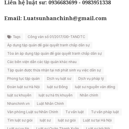
Liên hệ luật sư: 0936683699 - 0983951338
Email: Luatsunhanchinh@gmail.com
Công văn số 01/2017/GĐ-TANDTC
Tags
Áp dụng tập quán để giải quyết tranh chấp dân sự
Tòa án áp dụng tập quán để giải quyết tranh chấp dân sự
Các bên viện dẫn các tập quán khác nhau
Tập quán được thừa nhận tại nơi phát sinh vụ việc dân sự
Phong tục tập quán
Dịch vụ luật sư
Dịch vụ pháp lý
Đoàn luật sư Hà Nội
luật sư Đồng
luật sư nguyễn văn đồng
luật sư khuyên
luật sư hà thị khuyên
Nhân chính
Nhanchinh.vn
Luật Nhân Chính
Văn phòng Luật sư Nhân Chính
Tư vấn luật
Tư vấn pháp luật
Tìm luật sư giỏi
luật sư
luật sư giỏi
Luật sư tại Hà Nội
Luật sư uy tín
Luật sư Quận Thanh Xuân
Luật sư Hà Nội