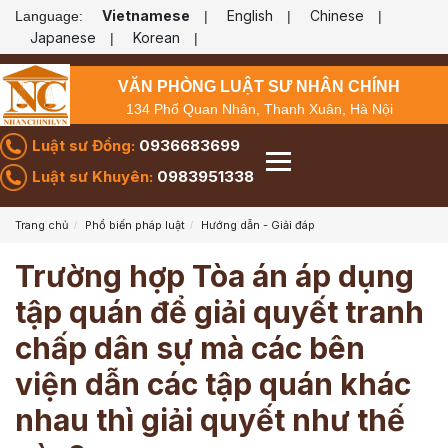
Vietnamese
English
Chinese
Language:
|
|
|
Japanese
Korean
|
|
VĂN PHÒNG LUẬT SƯ NHÂN CHÍNH
134 Phố Quan Nhân, Thanh Xuân, Hà Nội
Luật sư Đồng:
0936683699
Luật sư Khuyên:
0983951338
Trang chủ
Phổ biến pháp luật
Hướng dẫn - Giải đáp
Trường hợp Tòa án áp dụng
tập quán để giải quyết tranh
chấp dân sự mà các bên
viện dẫn các tập quán khác
nhau thì giải quyết như thế