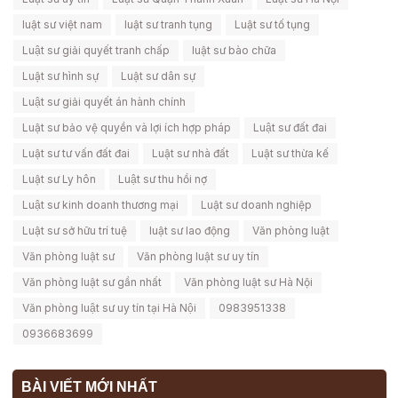
luật sư việt nam
luật sư tranh tụng
Luật sư tố tụng
Luật sư giải quyết tranh chấp
luật sư bào chữa
Luật sư hình sự
Luật sư dân sự
Luật sư giải quyết án hành chính
Luật sư bảo vệ quyền và lợi ích hợp pháp
Luật sư đất đai
Luật sư tư vấn đất đai
Luật sư nhà đất
Luật sư thừa kế
Luật sư Ly hôn
Luật sư thu hồi nợ
Luật sư kinh doanh thương mại
Luật sư doanh nghiệp
Luật sư sở hữu trí tuệ
luật sư lao động
Văn phòng luật
Văn phòng luật sư
Văn phòng luật sư uy tín
Văn phòng luật sư gần nhất
Văn phòng luật sư Hà Nội
Văn phòng luật sư uy tín tại Hà Nội
0983951338
0936683699
BÀI VIẾT MỚI NHẤT