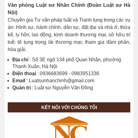
Địa chỉ Thi hành án dân sự thành phố
Văn phòng Luật sư Nhân Chính (Đoàn Luật sư Hà
Đồng Nai
Nội)
28/03/2026
Chuyên gia Tư vấn pháp luật và Tranh tụng trong các vụ
án: Hình sự, hành chính, dân sự, đất đai và nhà ở, thừa
kế, ly hôn, lao động, kinh doanh thương mại, sở hữu trí
tuệ; tố tụng trọng tài thương mại; tham gia đàm phán,
hòa giải.
Địa chỉ
: Số 3E ngõ 134 phố Quan Nhân, phường
Thanh Xuân, Hà Nội
Điện thoại
: 0936683699 - 0983951338
Email
: Luatsunhanchinh@gmail.com
Quản trị
: Luật sư Nguyễn Văn Đồng
KẾT NỐI VỚI CHÚNG TÔI