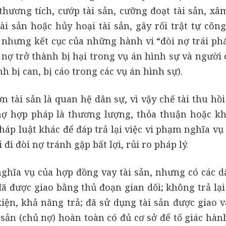
 thương tích, cướp tài sản, cưỡng đoạt tài sản, x
ài sản hoặc hủy hoại tài sản, gây rối trật tự côn
 nhưng kết cục của những hành vi “đòi nợ trái phá
 nợ trở thành bị hại trong vụ án hình sự và người 
nh bị can, bị cáo trong các vụ án hình sự).
n tài sản là quan hệ dân sự, vì vậy chế tài thu hồi
nợ hợp pháp là thương lượng, thỏa thuận hoặc kh
áp luật khác để đáp trả lại việc vi phạm nghĩa vụ
 đi đòi nợ tránh gặp bất lợi, rủi ro pháp lý.
ghĩa vụ của hợp đồng vay tài sản, nhưng có các d
đã được giao bằng thủ đoạn gian dối; không trả lại
iện, khả năng trả; đã sử dụng tài sản được giao 
 sản (chủ nợ) hoàn toàn có đủ cơ sở để tố giác hàn