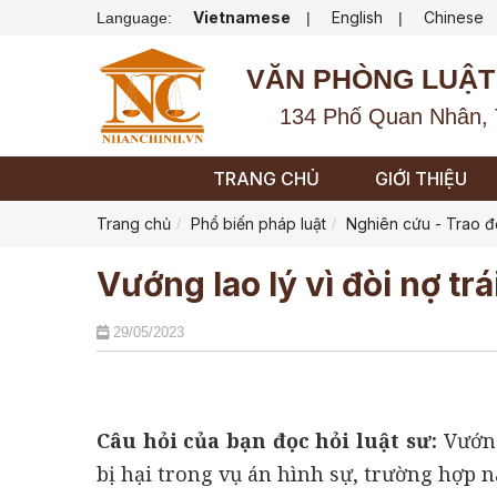
Vietnamese
English
Chinese
Language:
|
|
VĂN PHÒNG LUẬT
134 Phố Quan Nhân, 
TRANG CHỦ
GIỚI THIỆU
Trang chủ
Phổ biến pháp luật
Nghiên cứu - Trao đ
Vướng lao lý vì đòi nợ tr
29/05/2023
Câu hỏi của bạn đọc hỏi luật sư:
Vướng
bị hại trong vụ án hình sự, trường hợp n