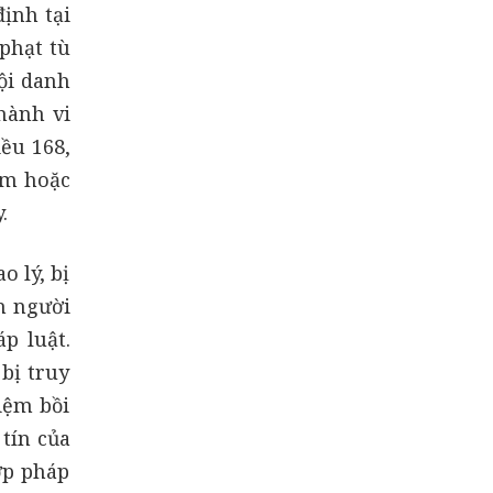
ịnh tại
 phạt tù
tội danh
hành vi
iều 168,
hạm hoặc
.
o lý, bị
h người
áp luật.
bị truy
iệm bồi
tín của
ợp pháp