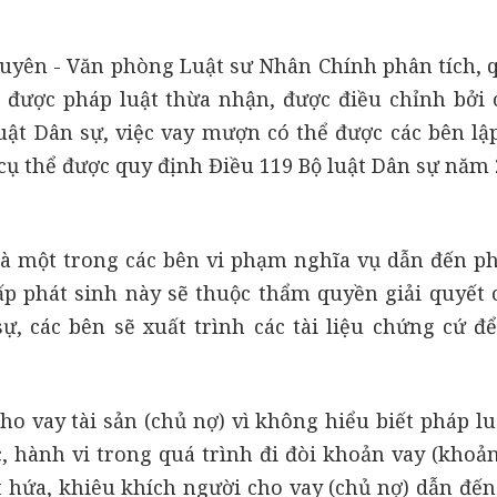
huyên - Văn phòng Luật sư Nhân Chính phân tích, 
 được pháp luật thừa nhận, được điều chỉnh bởi 
luật Dân sự, việc vay mượn có thể được các bên lậ
 cụ thể được quy định Điều 119 Bộ luật Dân sự năm 
à một trong các bên vi phạm nghĩa vụ dẫn đến ph
hấp phát sinh này sẽ thuộc thẩm quyền giải quyết 
ự, các bên sẽ xuất trình các tài liệu chứng cứ đ
o vay tài sản (chủ nợ) vì không hiểu biết pháp lu
 hành vi trong quá trình đi đòi khoản vay (khoản
ất hứa, khiêu khích người cho vay (chủ nợ) dẫn đế