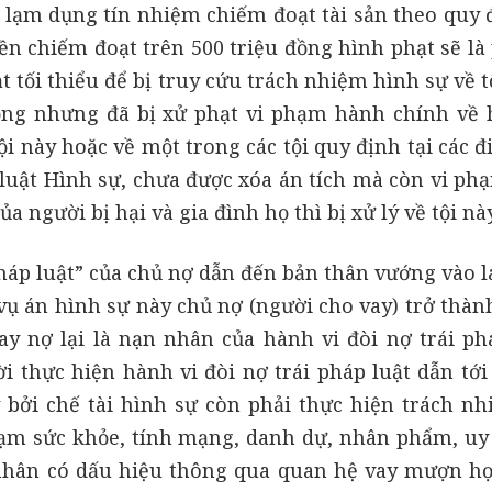
 lạm dụng tín nhiệm chiếm đoạt tài sản theo quy đ
ền chiếm đoạt trên 500 triệu đồng hình phạt sẽ là
 tối thiểu để bị truy cứu trách nhiệm hình sự về 
đồng nhưng đã bị xử phạt vi phạm hành chính về 
ội này hoặc về một trong các tội quy định tại các đ
Bộ luật Hình sự, chưa được xóa án tích mà còn vi p
 người bị hại và gia đình họ thì bị xử lý về tội này
áp luật” của chủ nợ dẫn đến bản thân vướng vào la
vụ án hình sự này chủ nợ (người cho vay) trở thàn
vay nợ lại là nạn nhân của hành vi đòi nợ trái ph
 thực hiện hành vi đòi nợ trái pháp luật dẫn tới 
 bởi chế tài hình sự còn phải thực hiện trách nh
ạm sức khỏe, tính mạng, danh dự, nhân phẩm, uy 
 nhân có dấu hiệu thông qua quan hệ vay mượn h