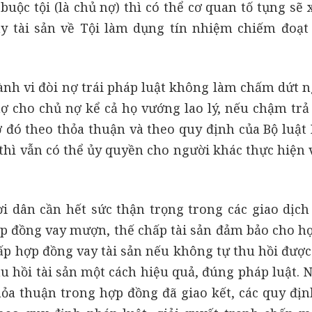
buộc tội (là chủ nợ) thì có thể cơ quan tố tụng sẽ
y tài sản về Tội làm dụng tín nhiệm chiếm đoạt 
hành vi đòi nợ trái pháp luật không làm chấm dứt n
nợ cho chủ nợ kể cả họ vướng lao lý, nếu chậm trả
ợ đó theo thỏa thuận và theo quy định của Bộ luật 
thì vẫn có thể ủy quyền cho người khác thực hiện v
i dân cần hết sức thận trọng trong các giao dịch
ợp đồng vay mượn, thế chấp tài sản đảm bảo cho h
hấp hợp đồng vay tài sản nếu không tự thu hồi được
hu hồi tài sản một cách hiệu quả, đúng pháp luật. 
ỏa thuận trong hợp đồng đã giao kết, các quy định