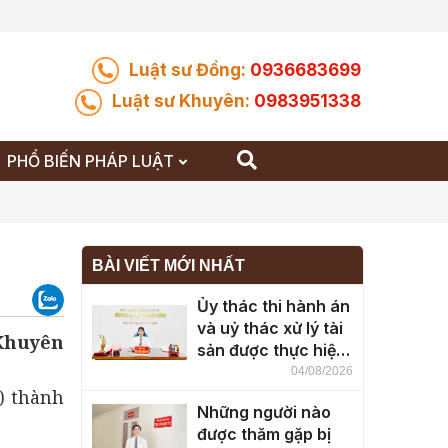
Luật sư Đồng:
0936683699
Luật sư Khuyên:
0983951338
PHỔ BIẾN PHÁP LUẬT
BÀI VIẾT MỚI NHẤT
Ủy thác thi hành án
và uỷ thác xử lý tài
 Khuyên
sản được thực hiện
ra sao?
04/08/2026
y) thành
Những người nào
được thăm gặp bị