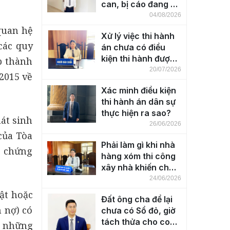
can, bị cáo đang bị
tạm giam
04/08/2026
quan hệ
Xử lý việc thi hành
các quy
án chưa có điều
kiện thi hành được
p thành
thực hiện ra sao?
20/07/2026
2015 về
Xác minh điều kiện
thi hành án dân sự
thực hiện ra sao?
át sinh
26/06/2026
của Tòa
Phải làm gì khi nhà
ể chứng
hàng xóm thi công
xây nhà khiến cho
nhà bên cạnh bị
24/06/2026
nứt, lún, nghiêng?
ật hoặc
Đất ông cha để lại
 nợ) có
chưa có Sổ đỏ, giờ
tách thửa cho con
n những