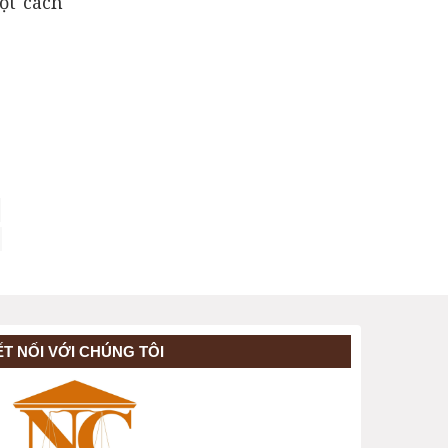
ột cách
ẾT NỐI VỚI CHÚNG TÔI