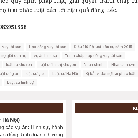
heo quy định pháp luật, giải quyết tranh chấp m
 nợ trái pháp luật dẫn tới hậu quả đáng tiếc.
0983951338
vay tài sản
Hợp đồng vay tài sản
Điều 119 Bộ luật dân sự năm 2015
 nợ giết con nợ
vụ án hình sự
Tranh chấp hợp đồng vay tài sản
luật sư khuyên
luật sư hà thị khuyên
Nhân chính
Nhanchinh.vn
uật sư giỏi
luật sư giỏi
Luật sư Hà Nội
Bị bắt vì đòi nợ trái pháp luật
Luật sư hình sự
K
Hà Nội)
ng các vụ án: Hình sự, hành
, lao động, kinh doanh thương