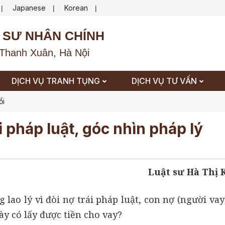
Japanese
Korean
|
|
|
 SƯ NHÂN CHÍNH
Thanh Xuân, Hà Nội
DỊCH VỤ TRANH TỤNG
DỊCH VỤ TƯ VẤN
ổi
ái pháp luật, góc nhìn pháp lý
Luật sư Hà Thị
 lao lý vì đòi nợ trái pháp luật, con nợ (người va
ày có lấy được tiền cho vay?