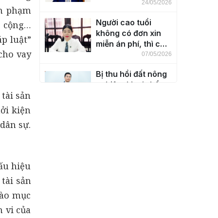
cháu luôn có được
24/05/2026
âm phạm
không?
Người cao tuổi
g cộng…
không có đơn xin
p luật”
miễn án phí, thì có
cho vay
đương nhiên được
07/05/2026
miễn án phí không?
Bị thu hồi đất nông
nghiệp thì có thể
 tài sản
được bồi thường
bằng đất ở hay nhà
30/04/2026
ởi kiện
ở không?
 dân sự.
Độ tuổi chịu trách
nhiệm hình sự?
20/03/2026
ấu hiệu
Giải đáp cho bạn
 tài sản
đọc một số nội
dung về Bầu cử
vào mục
năm 2026
26/02/2026
h vi của