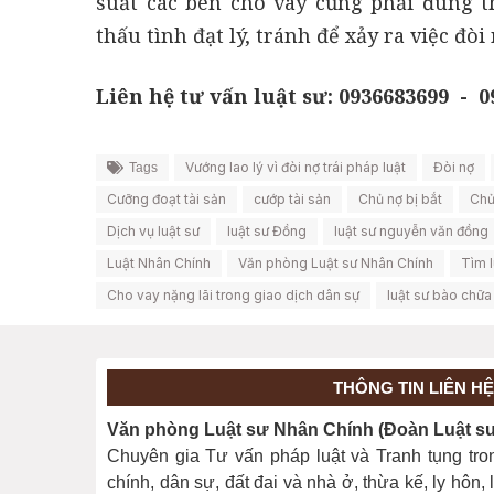
suất các bên cho vay cũng phải đúng t
thấu tình đạt lý, tránh để xảy ra việc đòi
Liên hệ tư vấn luật sư: 0936683699 - 
Vướng lao lý vì đòi nợ trái pháp luật
Đòi nợ
Tags
Cưỡng đoạt tài sản
cướp tài sản
Chủ nợ bị bắt
Chủ
Dịch vụ luật sư
luật sư Đồng
luật sư nguyễn văn đồng
Luật Nhân Chính
Văn phòng Luật sư Nhân Chính
Tìm l
Cho vay nặng lãi trong giao dịch dân sự
luật sư bào chữa
THÔNG TIN LIÊN HỆ
Văn phòng Luật sư Nhân Chính (Đoàn Luật sư 
Chuyên gia Tư vấn pháp luật và Tranh tụng tro
chính, dân sự, đất đai và nhà ở, thừa kế, ly hôn