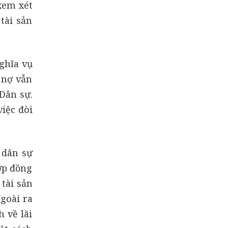
 xem xét
tài sản
ghĩa vụ
 nợ vẫn
Dân sự.
iệc đòi
 dân sự
ợp đồng
 tài sản
Ngoài ra
 về lãi