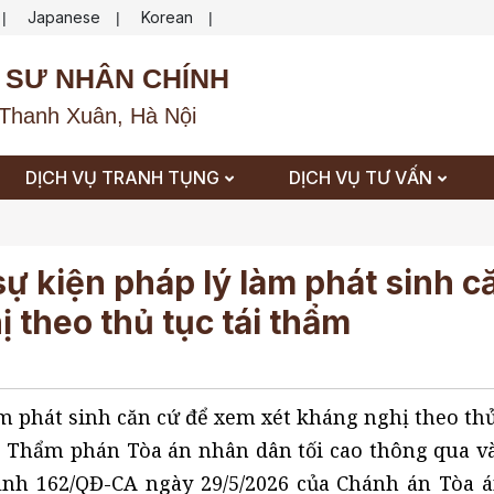
Japanese
Korean
|
|
|
 SƯ NHÂN CHÍNH
Thanh Xuân, Hà Nội
DỊCH VỤ TRANH TỤNG
DỊCH VỤ TƯ VẤN
ự kiện pháp lý làm phát sinh c
 theo thủ tục tái thẩm
àm phát sinh căn cứ để xem xét kháng nghị theo thủ
g Thẩm phán Tòa án nhân dân tối cao thông qua v
định 162/QĐ-CA ngày 29/5/2026 của Chánh án Tòa 