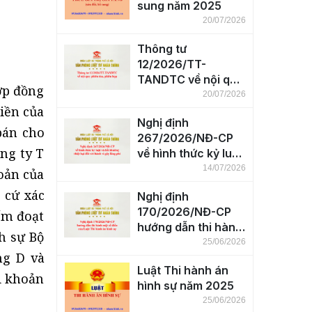
sung năm 2025
20/07/2026
Thông tư
12/2026/TT-
TANDTC về nội quy
ợp đồng
phiên tòa, phiên
20/07/2026
tiền của
họp
Nghị định
bán cho
267/2026/NĐ-CP
ng ty T
về hình thức kỷ luật
và bồi thường thiệt
14/07/2026
oản của
hại đối với hành vi
 cứ xác
Nghị định
gây lãng phí
170/2026/NĐ-CP
ếm đoạt
hướng dẫn thi hành
h sự Bộ
một số điều
25/06/2026
ng D và
của Luật Thi hành
Luật Thi hành án
án hình sự
i khoản
hình sự năm 2025
25/06/2026