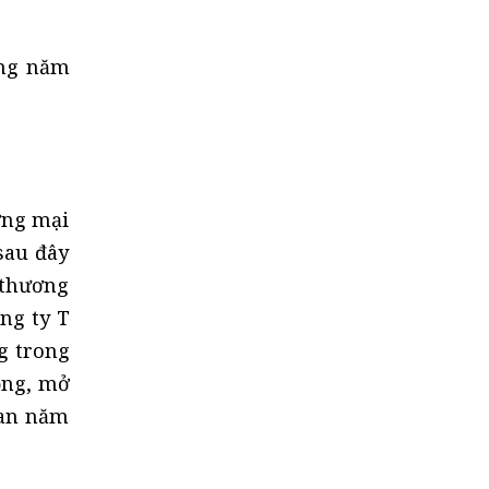
ung năm
ơng mại
sau đây
 thương
ng ty T
ng trong
động, mở
han năm