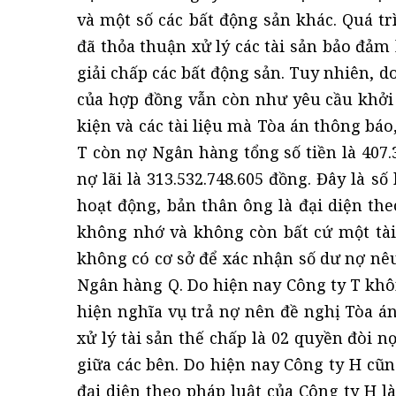
và một số các bất động sản khác. Quá t
đã thỏa thuận xử lý các tài sản bảo đảm
giải chấp các bất động sản. Tuy nhiên, d
của hợp đồng vẫn còn như yêu cầu khởi
kiện và các tài liệu mà Tòa án thông báo
T còn nợ Ngân hàng tổng số tiền là 407.3
nợ lãi là 313.532.748.605 đồng. Đây là 
hoạt động, bản thân ông là đại diện th
không nhớ và không còn bất cứ một tài
không có cơ sở để xác nhận số dư nợ nêu
Ngân hàng Q. Do hiện nay Công ty T khô
hiện nghĩa vụ trả nợ nên đề nghị Tòa án 
xử lý tài sản thế chấp là 02 quyền đòi n
giữa các bên. Do hiện nay Công ty H cũ
đại diện theo pháp luật của Công ty H 