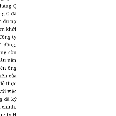
 hàng Q
ng Q đã
ến dư nợ
ơn khởi
 Công ty
61 đồng,
ông còn
lâu nên
nên ông
iện của
dễ thực
với việc
ng đã ký
 chính,
ng ty H