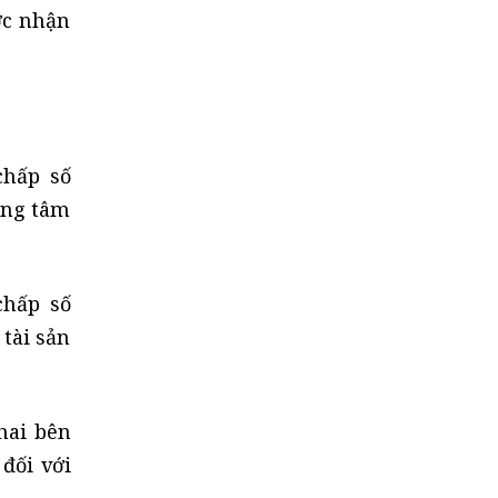
ớc nhận
chấp số
rung tâm
chấp số
 tài sản
hai bên
đối với