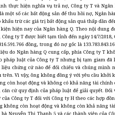
rình thực hiện nghĩa vụ trả nợ, Công ty T và Ngân
 là một số các bất động sản để thu hồi nợ, Ngân hà
o khẩu trừ các giá trị bất động sản quá thấp dần đ
 kiện hiện nay của Ngân hàng Q. Theo nội dung đ
, Công ty T được biết tạm tỉnh đến ngày 14/7/2018,
16.591.766 đồng, trong đó nợ gốc là 133.783.843.1
số liệu do Ngân hàng Q cung cấp, phía Công ty T kh
eo pháp luật của Công ty T nhưng bị tạm giam đã 
 liệu chứng cứ nào để đối chiếu và chúng mình 
 trên. Vì vậy, ông không đồng ý với yêu cầu khởi k
ng còn hoạt động và không có khả năng tài chính 
căn cứ quy định của pháp luật để giải quyết. Đối 
ợ của Công ty T đối với Công ty H theo các hợp đồ
ng không còn hoạt động và không còn khả năng tài
là bà Nguyễn Thị Thanh 5 và các thành viên của Cô