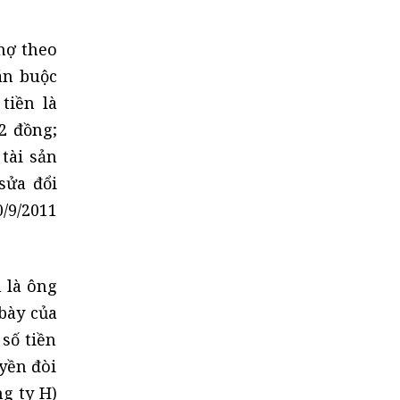
nợ theo
án buộc
tiền là
72 đồng;
tài sản
sửa đổi
/9/2011
 là ông
 bày của
số tiền
yền đòi
g ty H)