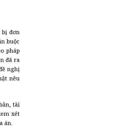
truy tố, xét xử
 bị đơn
án buộc
eo pháp
ên đã ra
 đề nghị
uật nêu
ản, tài
xem xét
a án.