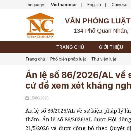
Vietnamese
English
Chinese
Language:
|
|
VĂN PHÒNG LUẬT
134 Phố Quan Nhân, 
TRANG CHỦ
GIỚI THIỆU
Trang chủ
Phổ biến pháp luật
Thư viện luật
Án lệ số 86/2026/AL về s
cứ để xem xét kháng nghị
15/06/2026
Án lệ số 86/2026/AL về sự kiện pháp lý l
thẩm. Án lệ số 86/2026/AL được Hội đồn
21/5/2026 và được công bố theo Quyết 