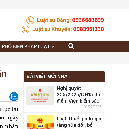
Luật sư Đồng:
0936683699
Luật sư Khuyên:
0983951338
PHỔ BIẾN PHÁP LUẬT
ăn
BÀI VIẾT MỚI NHẤT
Nghị quyết
205/2025/QH15 thí
điểm Viện kiểm sát
nhân dân khởi kiện
31/07/2026
 tục tái
vụ án dân sự
ào ngày
Luật Thuế giá trị gia
tăng sửa đổi, bổ
án nhân