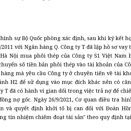
 hình sự Bộ Quốc phòng xác định, sau khi ký kết h
3/2011 với Ngân hàng Q. Công ty T đã lập hồ sơ vay 
 Hà Nội mua phôi thép của Công ty S1 Việt Nam 
chuyển số tiền bản phôi thép vào tài khoản của Cô
hàng mà yêu cầu Công ty ở chuyên tiến về tài kh
ánh H2 để sử dụng vào mục đích khác nên có căn
 T đã có hành vi gian dối trong việc trả nợ để chi
đồng nợ gốc. Ngày 26/9/2021, Cơ quan điều tra hìn
n và quyết định khởi tố bị can đối với Đoàn Hồ
g tín nhiệm chiếm đoạt tài sản" theo quy định tạ