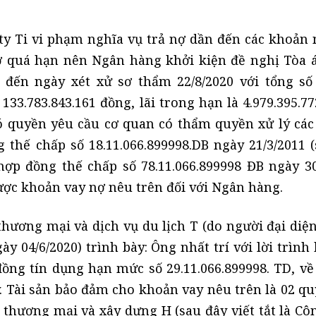
ty Ti vi phạm nghĩa vụ trả nợ dần đến các khoản 
ợ quá hạn nên Ngân hàng khởi kiện đề nghị Tòa 
đến ngày xét xử sơ thẩm 22/8/2020 với tổng số 
 133.783.843.161 đồng, lãi trong hạn là 4.979.395.7
có quyền yêu cầu cơ quan có thẩm quyền xử lý các 
thế chấp số 18.11.066.899998.DB ngày 21/3/2011 (
hợp đồng thế chấp số 78.11.066.899998 ĐB ngày 30
ược khoản vay nợ nêu trên đối với Ngân hàng.
hương mại và dịch vụ du lịch T (do người đại diện
ày 04/6/2020) trình bày: Ông nhất trí với lời trình
ồng tín dụng hạn mức số 29.11.066.899998. TD, về 
. Tài sản bảo đảm cho khoản vay nêu trên là 02 qu
thương mại và xây dựng H (sau đây viết tắt là Côn