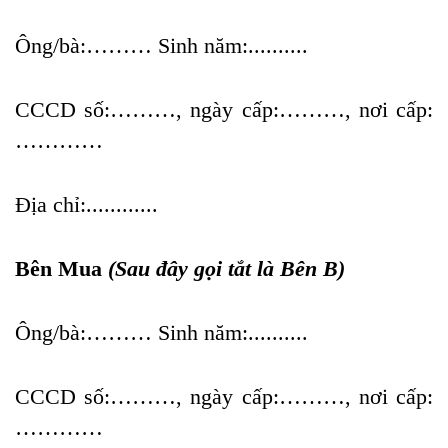
Ông/bà:……… Sinh năm:..........
CCCD số:………, ngày cấp:………, nơi cấp:
…………
Địa chỉ:............
Bên Mua
(Sau đây gọi tắt là Bên B)
Ông/bà:……… Sinh năm:..........
CCCD số:………, ngày cấp:………, nơi cấp:
…………