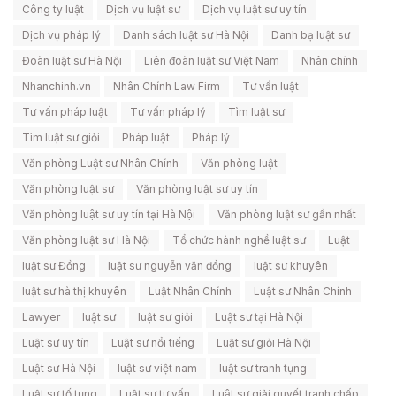
Công ty luật
Dịch vụ luật sư
Dịch vụ luật sư uy tín
Dịch vụ pháp lý
Danh sách luật sư Hà Nội
Danh bạ luật sư
Đoàn luật sư Hà Nội
Liên đoàn luật sư Việt Nam
Nhân chính
Nhanchinh.vn
Nhân Chính Law Firm
Tư vấn luật
Tư vấn pháp luật
Tư vấn pháp lý
Tìm luật sư
Tìm luật sư giỏi
Pháp luật
Pháp lý
Văn phòng Luật sư Nhân Chính
Văn phòng luật
Văn phòng luật sư
Văn phòng luật sư uy tín
Văn phòng luật sư uy tín tại Hà Nội
Văn phòng luật sư gần nhất
Văn phòng luật sư Hà Nội
Tổ chức hành nghề luật sư
Luật
luật sư Đồng
luật sư nguyễn văn đồng
luật sư khuyên
luật sư hà thị khuyên
Luật Nhân Chính
Luật sư Nhân Chính
Lawyer
luật sư
luật sư giỏi
Luật sư tại Hà Nội
Luật sư uy tín
Luật sư nổi tiếng
Luật sư giỏi Hà Nội
Luật sư Hà Nội
luật sư việt nam
luật sư tranh tụng
Luật sư tố tụng
Luật sư tư vấn
Luật sư giải quyết tranh chấp