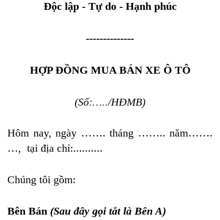
Độc lập - Tự do - Hạnh phúc
--------------
HỢP ĐỒNG MUA BÁN XE Ô TÔ
(Số:…../HĐMB)
Hôm nay, ngày ……. tháng …….. năm…….
…, tại địa chỉ:..........
Chúng tôi gồm:
Bên Bán
(Sau đây gọi tắt là Bên A)