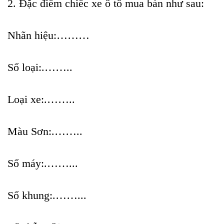
2. Đặc điểm chiếc xe ô tô mua bán như sau:
Nhãn hiệu:………
Số loại:.……..
Loại xe:.……..
Màu Sơn:.……..
Số máy:.……...
Số khung:.……...