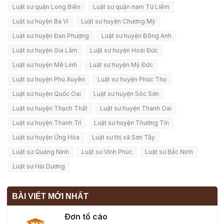
Luật sư quận Long Biên
Luật sư quận nam Từ Liêm
Luật sư huyện Ba Vì
Luật sư huyện Chương Mỹ
Luật sư huyện Đan Phượng
Luật sư huyện Đông Anh
Luật sư huyện Gia Lâm
Luật sư huyện Hoài Đức
Luật sư huyện Mê Linh
Luật sư huyện Mỹ Đức
Luật sư huyện Phú Xuyên
Luật sư huyện Phúc Thọ
Luật sư huyện Quốc Oai
Luật sư huyện Sóc Sơn
Luật sư huyện Thạch Thất
Luật sư huyện Thanh Oai
Luật sư huyện Thanh Trì
Luật sư huyện Thường Tín
Luật sư huyện Ứng Hòa
Luật sư thị xã Sơn Tây
Luật sư Quảng Ninh
Luật sư Vĩnh Phúc
Luật sư Bắc Ninh
Luật sư Hải Dương
BÀI VIẾT MỚI NHẤT
Đơn tố cáo