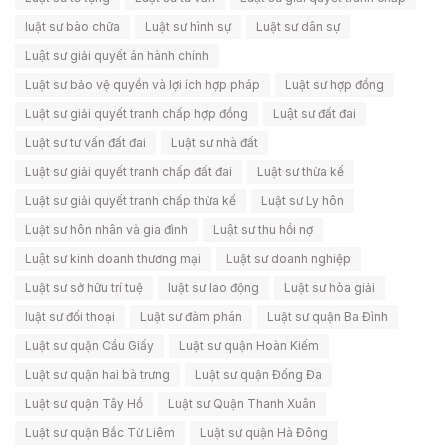
luật sư bào chữa
Luật sư hình sự
Luật sư dân sự
Luật sư giải quyết án hành chính
Luật sư bảo vệ quyền và lợi ích hợp pháp
Luật sư hợp đồng
Luật sư giải quyết tranh chấp hợp đồng
Luật sư đất đai
Luật sư tư vấn đất đai
Luật sư nhà đất
Luật sư giải quyết tranh chấp đất đai
Luật sư thừa kế
Luật sư giải quyết tranh chấp thừa kế
Luật sư Ly hôn
Luật sư hôn nhân và gia đình
Luật sư thu hồi nợ
Luật sư kinh doanh thương mại
Luật sư doanh nghiệp
Luật sư sở hữu trí tuệ
luật sư lao động
Luật sư hòa giải
luật sư đối thoại
Luật sư đàm phán
Luật sư quận Ba Đình
Luật sư quận Cầu Giấy
Luật sư quận Hoàn Kiếm
Luật sư quận hai bà trưng
Luật sư quận Đống Đa
Luật sư quận Tây Hồ
Luật sư Quận Thanh Xuân
Luật sư quận Bắc Từ Liêm
Luật sư quận Hà Đông