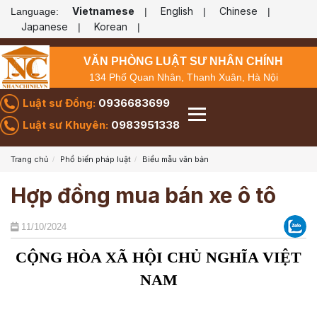
Vietnamese
English
Chinese
Language:
|
|
|
Japanese
Korean
|
|
VĂN PHÒNG LUẬT SƯ NHÂN CHÍNH
134 Phố Quan Nhân, Thanh Xuân, Hà Nội
Luật sư Đồng:
0936683699
Luật sư Khuyên:
0983951338
Trang chủ
Phổ biến pháp luật
Biểu mẫu văn bản
Hợp đồng mua bán xe ô tô
11/10/2024
CỘNG HÒA XÃ HỘI CHỦ NGHĨA VIỆT
NAM