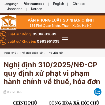
Vietnamese
English
Chinese
Language:
|
|
|
Japanese
Korean
|
|
VĂN PHÒNG LUẬT SƯ NHÂN CHÍNH
134 Phố Quan Nhân, Thanh Xuân, Hà Nội
Luật sư Đồng:
0936683699
Luật sư Khuyên:
0983951338
Trang chủ
Phổ biến pháp luật
Thư viện luật
Nghị định 310/2025/NĐ-CP
quy định xử phạt vi phạm
hành chính về thuế, hóa đơn
05/12/2025
CHÍNH PHỦ
CỘNG HÒA XÃ HỘI CHỦ