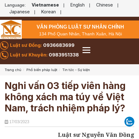
Vietnamese
English
Chinese
Language:
|
|
|
Japanese
Korean
|
|
VĂN PHÒNG LUẬT SƯ NHÂN CHÍNH
134 Phố Quan Nhân, Thanh Xuân, Hà Nội
Luật sư Đồng:
0936683699
Luật sư Khuyên:
0983951338
Trang chủ
Phổ biến pháp luật
Tin tức - Sự kiện
Nghi vấn 03 tiếp viên hàng
không xách ma túy về Việt
Nam, trách nhiệm pháp lý?
17/03/2023
Luật sư Nguyễn Văn Đồng