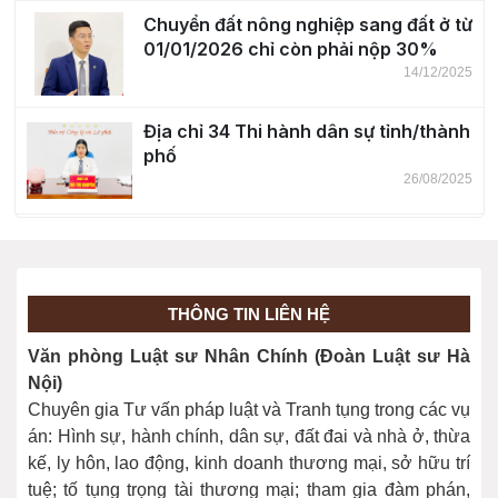
Chuyển đất nông nghiệp sang đất ở từ
01/01/2026 chỉ còn phải nộp 30%
14/12/2025
Địa chỉ 34 Thi hành dân sự tỉnh/thành
phố
26/08/2025
Bỏ quy định về khung giá đất
19/08/2025
THÔNG TIN LIÊN HỆ
Thành lập 23 Viện kiểm sát nhân dân
Văn phòng Luật sư Nhân Chính (Đoàn Luật sư Hà
cấp tỉnh
Nội)
07/07/2025
Chuyên gia Tư vấn pháp luật và Tranh tụng trong các vụ
án: Hình sự, hành chính, dân sự, đất đai và nhà ở, thừa
kế, ly hôn, lao động, kinh doanh thương mại, sở hữu trí
tuệ; tố tụng trọng tài thương mại; tham gia đàm phán,