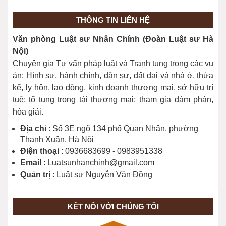
Độ tuổi chịu trách nhiệm hình sự?
20/03/2026
THÔNG TIN LIÊN HỆ
Văn phòng Luật sư Nhân Chính (Đoàn Luật sư Hà
Giải đáp cho bạn đọc một số nội dung
Nội)
về Bầu cử năm 2026
Chuyên gia Tư vấn pháp luật và Tranh tụng trong các vụ
26/02/2026
án: Hình sự, hành chính, dân sự, đất đai và nhà ở, thừa
kế, ly hôn, lao động, kinh doanh thương mại, sở hữu trí
tuệ; tố tụng trọng tài thương mại; tham gia đàm phán,
hòa giải.
Địa chỉ
: Số 3E ngõ 134 phố Quan Nhân, phường
Thanh Xuân, Hà Nội
Điện thoại
: 0936683699 - 0983951338
Email
: Luatsunhanchinh@gmail.com
Quản trị
: Luật sư Nguyễn Văn Đồng
KẾT NỐI VỚI CHÚNG TÔI