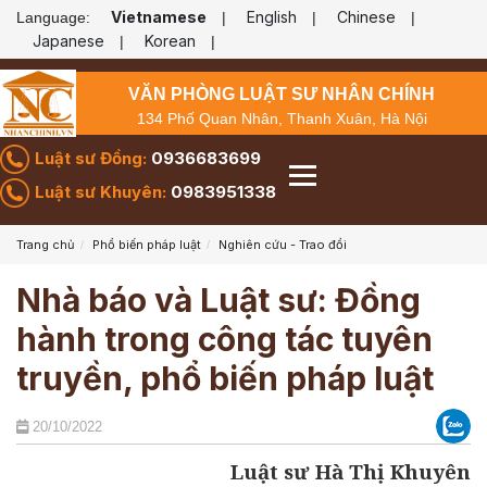
Vietnamese
English
Chinese
Language:
|
|
|
Japanese
Korean
|
|
VĂN PHÒNG LUẬT SƯ NHÂN CHÍNH
134 Phố Quan Nhân, Thanh Xuân, Hà Nội
Luật sư Đồng:
0936683699
Luật sư Khuyên:
0983951338
Trang chủ
Phổ biến pháp luật
Nghiên cứu - Trao đổi
Nhà báo và Luật sư: Đồng
hành trong công tác tuyên
truyền, phổ biến pháp luật
20/10/2022
Luật sư Hà Thị Khuyên