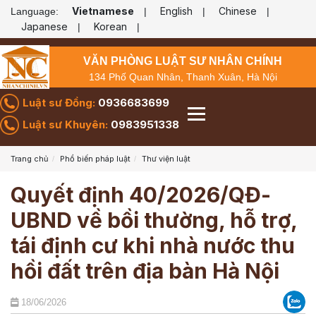
Vietnamese
English
Chinese
Language:
|
|
|
Japanese
Korean
|
|
VĂN PHÒNG LUẬT SƯ NHÂN CHÍNH
134 Phố Quan Nhân, Thanh Xuân, Hà Nội
Luật sư Đồng:
0936683699
Luật sư Khuyên:
0983951338
Trang chủ
Phổ biến pháp luật
Thư viện luật
Quyết định 40/2026/QĐ-
UBND về bồi thường, hỗ trợ,
tái định cư khi nhà nước thu
hồi đất trên địa bàn Hà Nội
18/06/2026