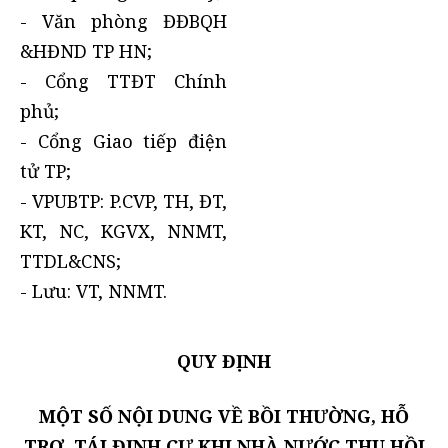
- Văn phòng ĐĐBQH
&HĐND TP HN;
- Cổng TTĐT Chính
phủ;
- Cổng Giao tiếp điện
tử TP;
- VPUBTP: P.CVP, TH, ĐT,
KT, NC, KGVX, NNMT,
TTDL&CNS;
- Lưu: VT, NNMT.
QUY ĐỊNH
MỘT SỐ NỘI DUNG VỀ BỒI THƯỜNG, HỖ
TRỢ, TÁI ĐỊNH CƯ KHI NHÀ NƯỚC THU HỒI