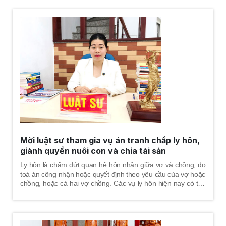
giải, thông qua giải quyết của trọng tài thương mại hoặc của
tòa án. Riêng đối với hình thức giải quyết tranh chấp thông
qua cơ quan trọng tài thương mại hoặc cơ quan tòa án phải
tuân thủ những yêu cầu và điều kiện nhất định, để được thụ
lý giải quyết theo quy định pháp luật về tố tụng trọng tài và
pháp luật về tố tụng dân sự.
Mời luật sư tham gia vụ án tranh chấp ly hôn,
giành quyền nuôi con và chia tài sản
Ly hôn là chấm dứt quan hệ hôn nhân giữa vợ và chồng, do
toà án công nhận hoặc quyết định theo yêu cầu của vợ hoặc
chồng, hoặc cả hai vợ chồng. Các vụ ly hôn hiện nay có thể
là ly hôn thuận tình hoặc ly hôn đơn phương, ly hôn thường
kéo theo những vấn đề cần giải giải quyết như: tình cảm, con
chung, tài sản chung, nợ chung. Có những vụ ly hôn cả 02
vợ chồng tự thỏa thuận và thống nhất được vấn đề này,