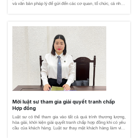
và văn bản pháp lý để gửi đến các cơ quan, tổ chức, cá nhân
chính là việc truyền tải yêu cầu, phản ánh mong muốn,
nguyện vọng của người viết đơn; nhằm mục đích để cơ
quan, tổ chức, cá nhân phản hồi hoặc giải quyết các yêu cầu,
giải quyết các phản ánh của người viết đơn.
Mời luật sư tham gia giải quyết tranh chấp
Hợp đồng
Luật sư có thể tham gia vào tất cả quá trình thương lượng,
hòa giải, khởi kiện giải quyết tranh chấp hợp đồng khi có yêu
cầu của khách hàng. Luật sư thay mặt khách hàng làm việc
với cơ quan tố tụng, cùng khách hàng tham gia tất cả các