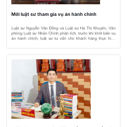
Mời luật sư tham gia vụ án hành chính
Luật sư Nguyễn Văn Đồng và Luật sư Hà Thị Khuyên, Văn
phòng Luật sư Nhân Chính phân tích, trước khi khởi kiện vụ
án hành chính, luật sư tư vấn cho khách hàng thực hiện
quyền khiếu nại đối với quyết định hành chính nhằm mục
đích yêu cầu cơ quan ra quyết định hành chính phải sửa đổi
hoặc hủy bỏ quyết định hành chính trái luật hoặc chấm dứt
hành vi vi phạm. Luật sư sẽ giúp khách hàng đánh giá điều
kiện khiếu nại, xác định đối tượng khiếu nại, văn bản quy
phạm pháp luật áp dụng, soạn thảo đơn khiếu nại, đề xuất
cho khách hàng những biện pháp tối ưu nhất để giải quyết
vụ việc. Đây là tiền đề để thực hiện các công việc về sau của
một vụ án hành chính.