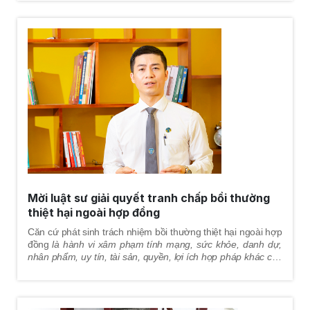
hợp đồng
giai đoạn trong quá trình giải quyết tranh chấp
tại
tòa án, đảm bảo quyền lợi tốt nhất cho khách hàng.
Mời luật sư giải quyết tranh chấp bồi thường
thiệt hại ngoài hợp đồng
Căn cứ phát sinh trách nhiệm bồi thường thiệt hại ngoài hợp
đồng
là hành vi xâm phạm
tính mạng, sức khỏe, danh dự,
nhân phẩm, uy tín, tài sản, quyền, lợi ích hợp pháp khác của
người khác
mà gây thiệt hại thì phải bồi thường.