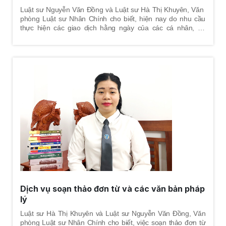
Luật sư Nguyễn Văn Đồng và Luật sư Hà Thị Khuyên, Văn
phòng Luật sư Nhân Chính cho biết, hiện nay do nhu cầu
thực hiện các giao dịch hằng ngày của các cá nhân, cơ
quan, tổ chức, doanh nghiệp ngày càng lớn, để tránh những
rủi ro pháp lý và đảm bảo cho các giao dịch đúng pháp luật,
các bên tham gia giao dịch đều hướng tới một thỏa thuận
chung gọi là hợp đồng, khi soạn thảo hợp đồng các điều
khoản giữa các bên tham gia hợp đồng cần phải quy định rõ
ràng, cụ thể, chặt chẽ nhằm hạn chế tới mức thấp nhất các
rủi ro pháp lý về sau và phát sinh tranh chấp về sau; đặc biệt
tránh hợp đồng bị vô hiệu.
Dịch vụ soạn thảo đơn từ và các văn bản pháp
lý
Luật sư Hà Thị Khuyên và Luật sư Nguyễn Văn Đồng, Văn
phòng Luật sư Nhân Chính cho biết, việc soạn thảo đơn từ