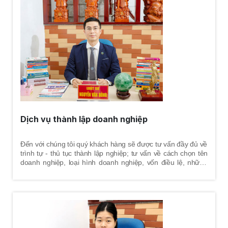
nhưng lại không tự thỏa thuận và thống nhất được vấn đề
khác. Vì vậy, những vấn đề nào vợ và chồng không tự thỏa
thuận - thống nhất được thì sẽ nhờ tòa án giải quyết tranh
chấp theo quy định pháp luật. Việc mời luật sư tham gia vụ
án nhằm tư vấn, bảo vệ tốt nhất quyền và lợi ích hợp pháp
cho khách hàng là điều hết sức cần thiết.
Dịch vụ thành lập doanh nghiệp
Đến với chúng tôi quý khách hàng sẽ được tư vấn đầy đủ về
trình tự - thủ tục thành lập nghiệp; tư vấn về cách chọn tên
doanh nghiệp, loại hình doanh nghiệp, vốn điều lệ, những
quy định pháp luật về thời hạn góp vốn, yêu cầu đối với trụ
sở chính, ngành nghề kinh doanh, trách nhiệm của người
quản lý doanh nghiệp, cùng những vấn đề liên quan trong
quá trình doanh nghiệp hoạt động.