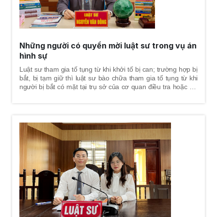
Những người có quyền mời luật sư trong vụ án
hình sự
Luật sư tham gia tố tụng từ khi khởi tố bị can; trường hợp bị
bắt, bị tạm giữ thì luật sư bào chữa tham gia tố tụng từ khi
người bị bắt có mặt tại trụ sở của cơ quan điều tra hoặc khi
có quyết định tạm giữ quy định tại Điều 74 Bộ luật Tố tụng
Hình sự năm 2015. Tham gia bảo vệ quyền và lợi ích hợp từ
giai đoạn giải quyết tin báo - tố giác tội phạm, kiến nghị khởi
tố theo quy định tại điểm e, khoản 1, Điều 57 Bộ luật Tố tụng
Hình sự năm 2015.