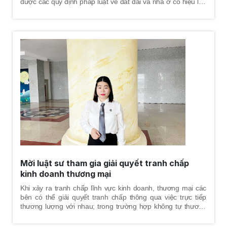
được các quy định pháp luật về đất đai và nhà ở có hiệu lực
ở các thời điểm, tư vấn về cách thức giải quyết tranh chấp và
trình tự - thủ tục tố tụng sẽ trải qua, chỉ ra những tình tiết có
lợi nhất cho khách hàng nhằm bảo vệ một cách tốt nhất
quyền và lợi ích hợp pháp cho khách hàng. Luật sư sẽ giúp
khách hàng xem xét thời hiệu khởi kiện, đánh giá điều kiện
khởi kiện, xem xét tư cách chủ thể và soạn đơn khởi kiện gửi
đến tòa án có thẩm quyền, tiến hành thu thập chứng cứ, tư
vấn về án phí, kiểm tra đánh giá chứng cứ để trình trước tòa,
soạn thảo đơn từ và các giấy tờ cần thiết khác cho đương
sự, làm việc với cơ quan tố tụng, tranh tụng tại phiên tòa án
các cấp.
Mời luật sư tham gia giải quyết tranh chấp
kinh doanh thương mại
Khi xảy ra tranh chấp lĩnh vực kinh doanh, thương mại các
bên có thể giải quyết tranh chấp thông qua việc trực tiếp
thương lượng với nhau; trong trường hợp không tự thương
lượng được, việc giải quyết tranh chấp có thể được thực hiện
với sự trợ giúp của bên thứ ba thông qua phương thức hòa