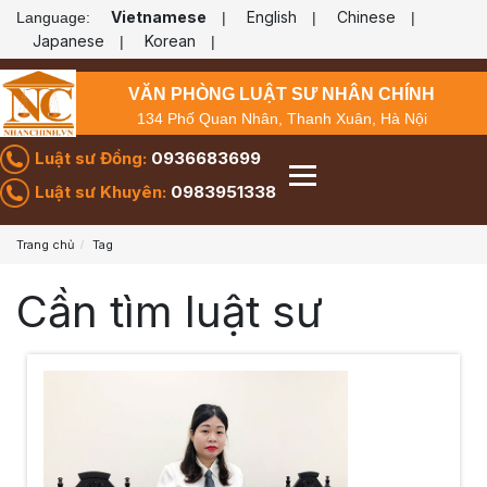
Vietnamese
English
Chinese
Language:
|
|
|
Japanese
Korean
|
|
VĂN PHÒNG LUẬT SƯ NHÂN CHÍNH
134 Phố Quan Nhân, Thanh Xuân, Hà Nội
Luật sư Đồng:
0936683699
Luật sư Khuyên:
0983951338
Trang chủ
Tag
Cần tìm luật sư