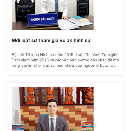
Mời luật sư tham gia vụ án hình sự
Bộ luật Tố tụng Hình sự năm 2015, Luật Thi hành Tạm giữ -
Tạm giam năm 2015 và các văn bản hướng dẫn khác đã mở
rộng quyền nhờ luật sư bào chữa của người bị buộc tội là
người bị bắt, bị tạm giữ, bị can, bị cáo. Thời điểm luật sư
tham gia tố tụng từ khi khởi tố bị can; trường hợp bị bắt, bị
tạm giữ thì luật sư bào chữa tham gia tố tụng từ khi người bị
bắt có mặt tại trụ sở của cơ quan điều tra hoặc khi có quyết
định tạm giữ quy định tại Điều 74 Bộ luật Tố tụng Hình sự
năm 2015.