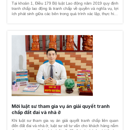
Tại khoản 1, Điều 179 Bộ luật Lao động năm 2019 quy định
tranh chấp lao động là tranh chấp về quyền và nghĩa vụ, lợi
ích phát sinh giữa các bên trong quá trình xác lập, thực hiện
hoặc chấm dứt quan hệ lao động; tranh chấp giữa các tổ
chức đại diện người lao động với nhau; tranh chấp phát sinh
từ quan hệ có liên quan trực tiếp đến quan hệ lao động.
Mời luật sư tham gia vụ án giải quyết tranh
chấp đất đai và nhà ở
Khi luật sư tham gia vụ án giải quyết tranh chấp liên quan
đến đất đai và nhà ở, luật sư sẽ tư vấn cho khách hàng nắm