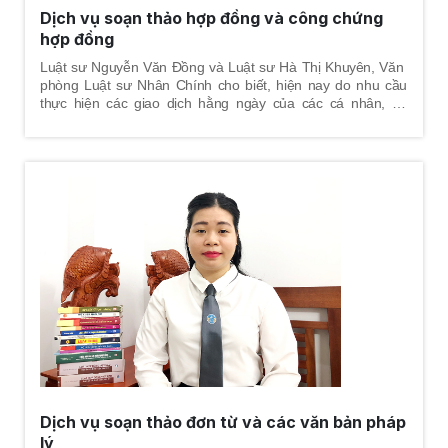
Dịch vụ soạn thảo hợp đồng và công chứng
hợp đồng
Luật sư Nguyễn Văn Đồng và Luật sư Hà Thị Khuyên, Văn
phòng Luật sư Nhân Chính cho biết, hiện nay do nhu cầu
thực hiện các giao dịch hằng ngày của các cá nhân, cơ
quan, tổ chức, doanh nghiệp ngày càng lớn, để tránh những
rủi ro pháp lý và đảm bảo cho các giao dịch đúng pháp luật,
các bên tham gia giao dịch đều hướng tới một thỏa thuận
chung gọi là hợp đồng, khi soạn thảo hợp đồng các điều
khoản giữa các bên tham gia hợp đồng cần phải quy định rõ
ràng, cụ thể, chặt chẽ nhằm hạn chế tới mức thấp nhất các
rủi ro pháp lý về sau và phát sinh tranh chấp về sau; đặc biệt
tránh hợp đồng bị vô hiệu.
Dịch vụ soạn thảo đơn từ và các văn bản pháp
lý