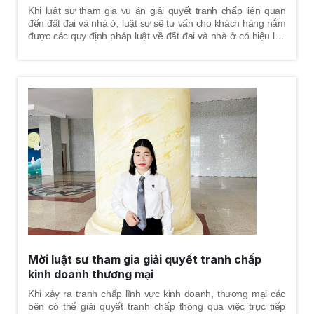
Khi luật sư tham gia vụ án giải quyết tranh chấp liên quan
đến đất đai và nhà ở, luật sư sẽ tư vấn cho khách hàng nắm
được các quy định pháp luật về đất đai và nhà ở có hiệu lực
ở các thời điểm, tư vấn về cách thức giải quyết tranh chấp và
trình tự - thủ tục tố tụng sẽ trải qua, chỉ ra những tình tiết có
lợi nhất cho khách hàng nhằm bảo vệ một cách tốt nhất
quyền và lợi ích hợp pháp cho khách hàng. Luật sư sẽ giúp
khách hàng xem xét thời hiệu khởi kiện, đánh giá điều kiện
khởi kiện, xem xét tư cách chủ thể và soạn đơn khởi kiện gửi
đến tòa án có thẩm quyền, tiến hành thu thập chứng cứ, tư
vấn về án phí, kiểm tra đánh giá chứng cứ để trình trước tòa,
soạn thảo đơn từ và các giấy tờ cần thiết khác cho đương
sự, làm việc với cơ quan tố tụng, tranh tụng tại phiên tòa án
các cấp.
Mời luật sư tham gia giải quyết tranh chấp
kinh doanh thương mại
Khi xảy ra tranh chấp lĩnh vực kinh doanh, thương mại các
bên có thể giải quyết tranh chấp thông qua việc trực tiếp