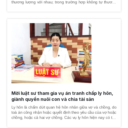
thương lượng với nhau; trong trường hợp không tự thương
lượng được, việc giải quyết tranh chấp có thể được thực hiện
với sự trợ giúp của bên thứ ba thông qua phương thức hòa
giải, thông qua giải quyết của trọng tài thương mại hoặc của
tòa án. Riêng đối với hình thức giải quyết tranh chấp thông
qua cơ quan trọng tài thương mại hoặc cơ quan tòa án phải
tuân thủ những yêu cầu và điều kiện nhất định, để được thụ
lý giải quyết theo quy định pháp luật về tố tụng trọng tài và
pháp luật về tố tụng dân sự.
Mời luật sư tham gia vụ án tranh chấp ly hôn,
giành quyền nuôi con và chia tài sản
Ly hôn là chấm dứt quan hệ hôn nhân giữa vợ và chồng, do
toà án công nhận hoặc quyết định theo yêu cầu của vợ hoặc
chồng, hoặc cả hai vợ chồng. Các vụ ly hôn hiện nay có thể
là ly hôn thuận tình hoặc ly hôn đơn phương, ly hôn thường
kéo theo những vấn đề cần giải giải quyết như: tình cảm, con