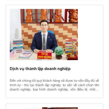
chung, tài sản chung, nợ chung. Có những vụ ly hôn cả 02
vợ chồng tự thỏa thuận và thống nhất được vấn đề này,
nhưng lại không tự thỏa thuận và thống nhất được vấn đề
khác. Vì vậy, những vấn đề nào vợ và chồng không tự thỏa
thuận - thống nhất được thì sẽ nhờ tòa án giải quyết tranh
chấp theo quy định pháp luật. Việc mời luật sư tham gia vụ
án nhằm tư vấn, bảo vệ tốt nhất quyền và lợi ích hợp pháp
cho khách hàng là điều hết sức cần thiết.
Dịch vụ thành lập doanh nghiệp
Đến với chúng tôi quý khách hàng sẽ được tư vấn đầy đủ về
trình tự - thủ tục thành lập nghiệp; tư vấn về cách chọn tên
doanh nghiệp, loại hình doanh nghiệp, vốn điều lệ, những
quy định pháp luật về thời hạn góp vốn, yêu cầu đối với trụ
sở chính, ngành nghề kinh doanh, trách nhiệm của người
quản lý doanh nghiệp, cùng những vấn đề liên quan trong
quá trình doanh nghiệp hoạt động.