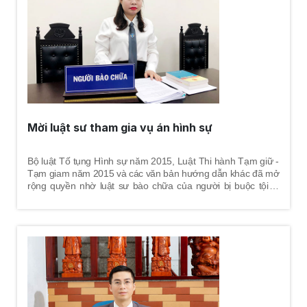
Mời luật sư tham gia vụ án hình sự
Bộ luật Tố tụng Hình sự năm 2015, Luật Thi hành Tạm giữ -
Tạm giam năm 2015 và các văn bản hướng dẫn khác đã mở
rộng quyền nhờ luật sư bào chữa của người bị buộc tội là
người bị bắt, bị tạm giữ, bị can, bị cáo. Thời điểm luật sư
tham gia tố tụng từ khi khởi tố bị can; trường hợp bị bắt, bị
tạm giữ thì luật sư bào chữa tham gia tố tụng từ khi người bị
bắt có mặt tại trụ sở của cơ quan điều tra hoặc khi có quyết
định tạm giữ quy định tại Điều 74 Bộ luật Tố tụng Hình sự
năm 2015.