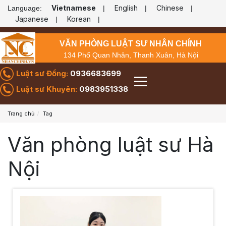
Vietnamese
English
Chinese
Language:
|
|
|
Japanese
Korean
|
|
VĂN PHÒNG LUẬT SƯ NHÂN CHÍNH
134 Phố Quan Nhân, Thanh Xuân, Hà Nội
Luật sư Đồng:
0936683699
Luật sư Khuyên:
0983951338
Trang chủ
Tag
Văn phòng luật sư Hà
Nội