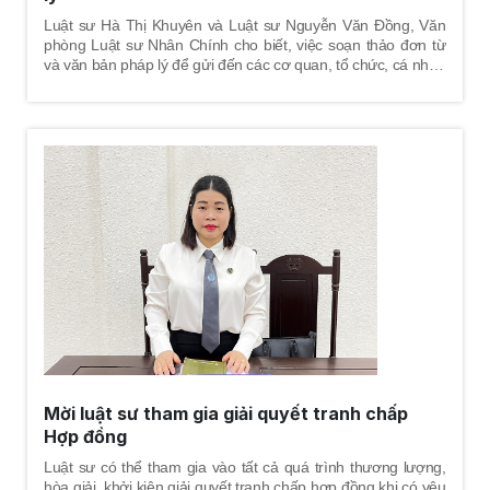
Luật sư Hà Thị Khuyên và Luật sư Nguyễn Văn Đồng, Văn
phòng Luật sư Nhân Chính cho biết, việc soạn thảo đơn từ
và văn bản pháp lý để gửi đến các cơ quan, tổ chức, cá nhân
chính là việc truyền tải yêu cầu, phản ánh mong muốn,
nguyện vọng của người viết đơn; nhằm mục đích để cơ
quan, tổ chức, cá nhân phản hồi hoặc giải quyết các yêu cầu,
giải quyết các phản ánh của người viết đơn.
Mời luật sư tham gia giải quyết tranh chấp
Hợp đồng
Luật sư có thể tham gia vào tất cả quá trình thương lượng,
hòa giải, khởi kiện giải quyết tranh chấp hợp đồng khi có yêu