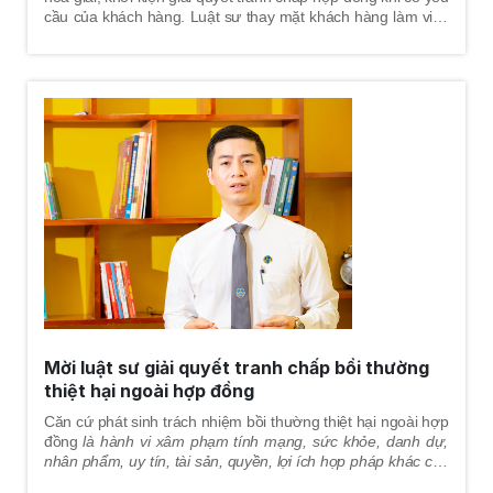
cầu của khách hàng. Luật sư thay mặt khách hàng làm việc
với cơ quan tố tụng, cùng khách hàng tham gia tất cả các
hợp đồng
giai đoạn trong quá trình giải quyết tranh chấp
tại
tòa án, đảm bảo quyền lợi tốt nhất cho khách hàng.
Mời luật sư giải quyết tranh chấp bồi thường
thiệt hại ngoài hợp đồng
Căn cứ phát sinh trách nhiệm bồi thường thiệt hại ngoài hợp
đồng
là hành vi xâm phạm
tính mạng, sức khỏe, danh dự,
nhân phẩm, uy tín, tài sản, quyền, lợi ích hợp pháp khác của
người khác
mà gây thiệt hại thì phải bồi thường.