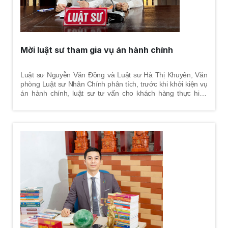
Mời luật sư tham gia vụ án hành chính
Luật sư Nguyễn Văn Đồng và Luật sư Hà Thị Khuyên, Văn
phòng Luật sư Nhân Chính phân tích, trước khi khởi kiện vụ
án hành chính, luật sư tư vấn cho khách hàng thực hiện
quyền khiếu nại đối với quyết định hành chính nhằm mục
đích yêu cầu cơ quan ra quyết định hành chính phải sửa đổi
hoặc hủy bỏ quyết định hành chính trái luật hoặc chấm dứt
hành vi vi phạm. Luật sư sẽ giúp khách hàng đánh giá điều
kiện khiếu nại, xác định đối tượng khiếu nại, văn bản quy
phạm pháp luật áp dụng, soạn thảo đơn khiếu nại, đề xuất
cho khách hàng những biện pháp tối ưu nhất để giải quyết
vụ việc. Đây là tiền đề để thực hiện các công việc về sau của
một vụ án hành chính.