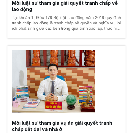
Mời luật sư tham gia giải quyết tranh chấp về
lao động
Tại khoản 1, Điều 179 Bộ luật Lao động năm 2019 quy định
tranh chấp lao động là tranh chấp về quyền và nghĩa vụ, lợi
ích phát sinh giữa các bên trong quá trình xác lập, thực hiện
hoặc chấm dứt quan hệ lao động; tranh chấp giữa các tổ
chức đại diện người lao động với nhau; tranh chấp phát sinh
từ quan hệ có liên quan trực tiếp đến quan hệ lao động.
Mời luật sư tham gia vụ án giải quyết tranh
chấp đất đai và nhà ở