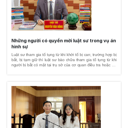
Những người có quyền mời luật sư trong vụ án
hình sự
Luật sư tham gia tố tụng từ khi khởi tố bị can; trường hợp bị
bắt, bị tạm giữ thì luật sư bào chữa tham gia tố tụng từ khi
người bị bắt có mặt tại trụ sở của cơ quan điều tra hoặc khi
có quyết định tạm giữ quy định tại Điều 74 Bộ luật Tố tụng
Hình sự năm 2015. Tham gia bảo vệ quyền và lợi ích hợp từ
giai đoạn giải quyết tin báo - tố giác tội phạm, kiến nghị khởi
tố theo quy định tại điểm e, khoản 1, Điều 57 Bộ luật Tố tụng
Hình sự năm 2015.