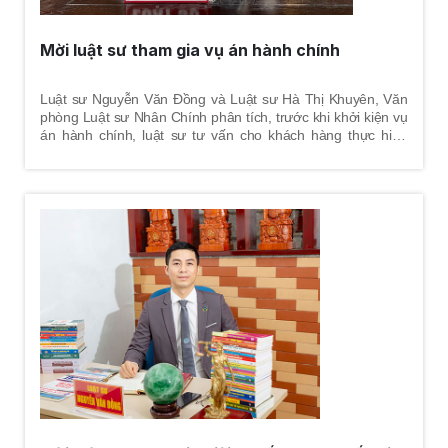
Mời luật sư tham gia vụ án hành chính
Luật sư Nguyễn Văn Đồng và Luật sư Hà Thị Khuyên, Văn
phòng Luật sư Nhân Chính phân tích, trước khi khởi kiện vụ
án hành chính, luật sư tư vấn cho khách hàng thực hiện
quyền khiếu nại đối với quyết định hành chính nhằm mục
đích yêu cầu cơ quan ra quyết định hành chính phải sửa đổi
hoặc hủy bỏ quyết định hành chính trái luật hoặc chấm dứt
hành vi vi phạm. Luật sư sẽ giúp khách hàng đánh giá điều
kiện khiếu nại, xác định đối tượng khiếu nại, văn bản quy
phạm pháp luật áp dụng, soạn thảo đơn khiếu nại, đề xuất
cho khách hàng những biện pháp tối ưu nhất để giải quyết
vụ việc. Đây là tiền đề để thực hiện các công việc về sau của
một vụ án hành chính.