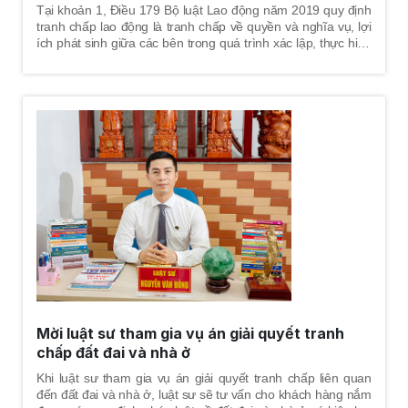
Tại khoản 1, Điều 179 Bộ luật Lao động năm 2019 quy định
tranh chấp lao động là tranh chấp về quyền và nghĩa vụ, lợi
ích phát sinh giữa các bên trong quá trình xác lập, thực hiện
hoặc chấm dứt quan hệ lao động; tranh chấp giữa các tổ
chức đại diện người lao động với nhau; tranh chấp phát sinh
từ quan hệ có liên quan trực tiếp đến quan hệ lao động.
Mời luật sư tham gia vụ án giải quyết tranh
chấp đất đai và nhà ở
Khi luật sư tham gia vụ án giải quyết tranh chấp liên quan
đến đất đai và nhà ở, luật sư sẽ tư vấn cho khách hàng nắm