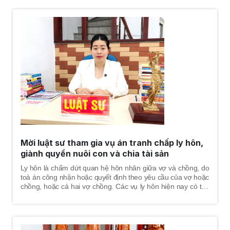
giải, thông qua giải quyết của trọng tài thương mại hoặc của
tòa án. Riêng đối với hình thức giải quyết tranh chấp thông
qua cơ quan trọng tài thương mại hoặc cơ quan tòa án phải
tuân thủ những yêu cầu và điều kiện nhất định, để được thụ
lý giải quyết theo quy định pháp luật về tố tụng trọng tài và
pháp luật về tố tụng dân sự.
Mời luật sư tham gia vụ án tranh chấp ly hôn,
giành quyền nuôi con và chia tài sản
Ly hôn là chấm dứt quan hệ hôn nhân giữa vợ và chồng, do
toà án công nhận hoặc quyết định theo yêu cầu của vợ hoặc
chồng, hoặc cả hai vợ chồng. Các vụ ly hôn hiện nay có thể
là ly hôn thuận tình hoặc ly hôn đơn phương, ly hôn thường
kéo theo những vấn đề cần giải giải quyết như: tình cảm, con
chung, tài sản chung, nợ chung. Có những vụ ly hôn cả 02
vợ chồng tự thỏa thuận và thống nhất được vấn đề này,