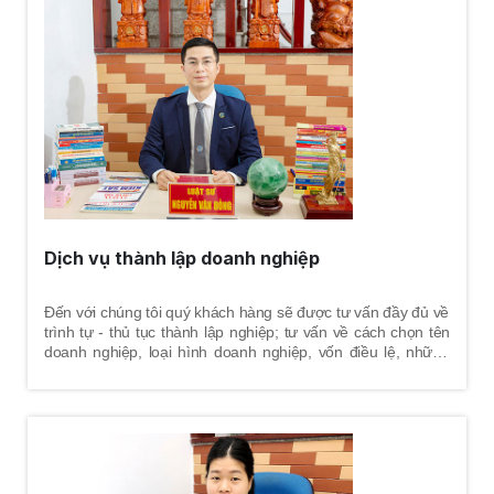
nhưng lại không tự thỏa thuận và thống nhất được vấn đề
khác. Vì vậy, những vấn đề nào vợ và chồng không tự thỏa
thuận - thống nhất được thì sẽ nhờ tòa án giải quyết tranh
chấp theo quy định pháp luật. Việc mời luật sư tham gia vụ
án nhằm tư vấn, bảo vệ tốt nhất quyền và lợi ích hợp pháp
cho khách hàng là điều hết sức cần thiết.
Dịch vụ thành lập doanh nghiệp
Đến với chúng tôi quý khách hàng sẽ được tư vấn đầy đủ về
trình tự - thủ tục thành lập nghiệp; tư vấn về cách chọn tên
doanh nghiệp, loại hình doanh nghiệp, vốn điều lệ, những
quy định pháp luật về thời hạn góp vốn, yêu cầu đối với trụ
sở chính, ngành nghề kinh doanh, trách nhiệm của người
quản lý doanh nghiệp, cùng những vấn đề liên quan trong
quá trình doanh nghiệp hoạt động.