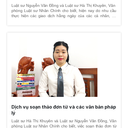
Luật sư Nguyễn Văn Đồng và Luật sư Hà Thị Khuyên, Văn
phòng Luật sư Nhân Chính cho biết, hiện nay do nhu cầu
thực hiện các giao dịch hằng ngày của các cá nhân, cơ
quan, tổ chức, doanh nghiệp ngày càng lớn, để tránh những
rủi ro pháp lý và đảm bảo cho các giao dịch đúng pháp luật,
các bên tham gia giao dịch đều hướng tới một thỏa thuận
chung gọi là hợp đồng, khi soạn thảo hợp đồng các điều
khoản giữa các bên tham gia hợp đồng cần phải quy định rõ
ràng, cụ thể, chặt chẽ nhằm hạn chế tới mức thấp nhất các
rủi ro pháp lý về sau và phát sinh tranh chấp về sau; đặc biệt
tránh hợp đồng bị vô hiệu.
Dịch vụ soạn thảo đơn từ và các văn bản pháp
lý
Luật sư Hà Thị Khuyên và Luật sư Nguyễn Văn Đồng, Văn
phòng Luật sư Nhân Chính cho biết, việc soạn thảo đơn từ