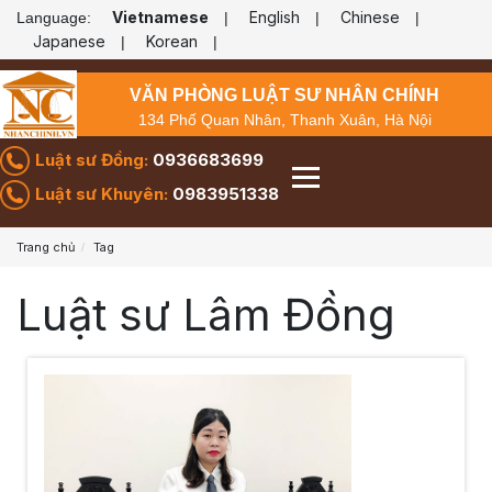
Vietnamese
English
Chinese
Language:
|
|
|
Japanese
Korean
|
|
VĂN PHÒNG LUẬT SƯ NHÂN CHÍNH
134 Phố Quan Nhân, Thanh Xuân, Hà Nội
Luật sư Đồng:
0936683699
Luật sư Khuyên:
0983951338
Trang chủ
Tag
Luật sư Lâm Đồng