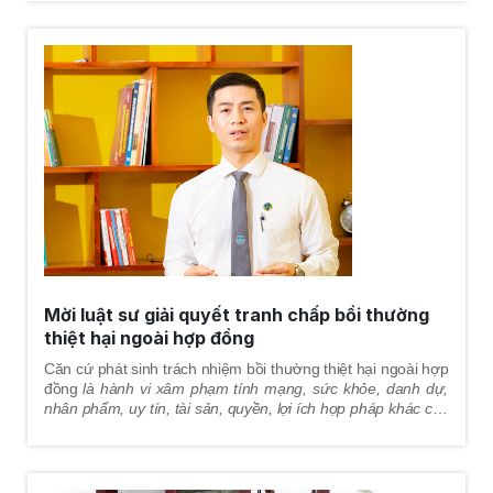
hợp đồng
giai đoạn trong quá trình giải quyết tranh chấp
tại
tòa án, đảm bảo quyền lợi tốt nhất cho khách hàng.
Mời luật sư giải quyết tranh chấp bồi thường
thiệt hại ngoài hợp đồng
Căn cứ phát sinh trách nhiệm bồi thường thiệt hại ngoài hợp
đồng
là hành vi xâm phạm
tính mạng, sức khỏe, danh dự,
nhân phẩm, uy tín, tài sản, quyền, lợi ích hợp pháp khác của
người khác
mà gây thiệt hại thì phải bồi thường.