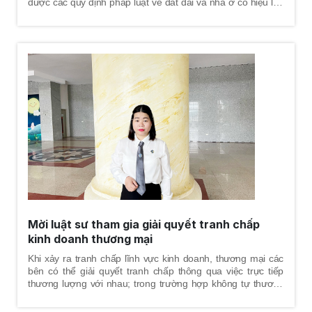
được các quy định pháp luật về đất đai và nhà ở có hiệu lực
ở các thời điểm, tư vấn về cách thức giải quyết tranh chấp và
trình tự - thủ tục tố tụng sẽ trải qua, chỉ ra những tình tiết có
lợi nhất cho khách hàng nhằm bảo vệ một cách tốt nhất
quyền và lợi ích hợp pháp cho khách hàng. Luật sư sẽ giúp
khách hàng xem xét thời hiệu khởi kiện, đánh giá điều kiện
khởi kiện, xem xét tư cách chủ thể và soạn đơn khởi kiện gửi
đến tòa án có thẩm quyền, tiến hành thu thập chứng cứ, tư
vấn về án phí, kiểm tra đánh giá chứng cứ để trình trước tòa,
soạn thảo đơn từ và các giấy tờ cần thiết khác cho đương
sự, làm việc với cơ quan tố tụng, tranh tụng tại phiên tòa án
các cấp.
Mời luật sư tham gia giải quyết tranh chấp
kinh doanh thương mại
Khi xảy ra tranh chấp lĩnh vực kinh doanh, thương mại các
bên có thể giải quyết tranh chấp thông qua việc trực tiếp
thương lượng với nhau; trong trường hợp không tự thương
lượng được, việc giải quyết tranh chấp có thể được thực hiện
với sự trợ giúp của bên thứ ba thông qua phương thức hòa