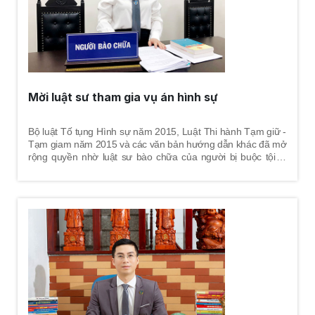
Mời luật sư tham gia vụ án hình sự
Bộ luật Tố tụng Hình sự năm 2015, Luật Thi hành Tạm giữ -
Tạm giam năm 2015 và các văn bản hướng dẫn khác đã mở
rộng quyền nhờ luật sư bào chữa của người bị buộc tội là
người bị bắt, bị tạm giữ, bị can, bị cáo. Thời điểm luật sư
tham gia tố tụng từ khi khởi tố bị can; trường hợp bị bắt, bị
tạm giữ thì luật sư bào chữa tham gia tố tụng từ khi người bị
bắt có mặt tại trụ sở của cơ quan điều tra hoặc khi có quyết
định tạm giữ quy định tại Điều 74 Bộ luật Tố tụng Hình sự
năm 2015.