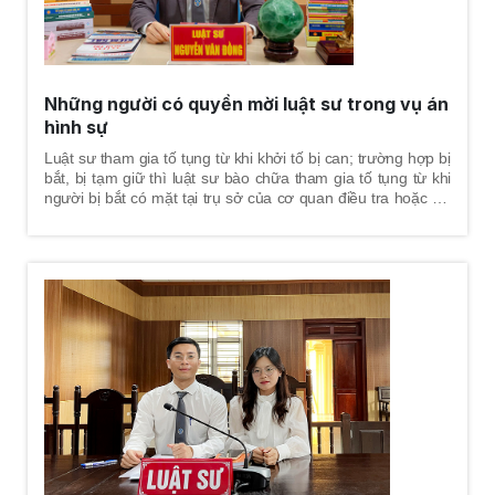
Những người có quyền mời luật sư trong vụ án
hình sự
Luật sư tham gia tố tụng từ khi khởi tố bị can; trường hợp bị
bắt, bị tạm giữ thì luật sư bào chữa tham gia tố tụng từ khi
người bị bắt có mặt tại trụ sở của cơ quan điều tra hoặc khi
có quyết định tạm giữ quy định tại Điều 74 Bộ luật Tố tụng
Hình sự năm 2015. Tham gia bảo vệ quyền và lợi ích hợp từ
giai đoạn giải quyết tin báo - tố giác tội phạm, kiến nghị khởi
tố theo quy định tại điểm e, khoản 1, Điều 57 Bộ luật Tố tụng
Hình sự năm 2015.