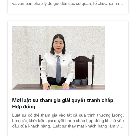
và văn bản pháp lý để gửi đến các cơ quan, tổ chức, cá nhân
chính là việc truyền tải yêu cầu, phản ánh mong muốn,
nguyện vọng của người viết đơn; nhằm mục đích để cơ
quan, tổ chức, cá nhân phản hồi hoặc giải quyết các yêu cầu,
giải quyết các phản ánh của người viết đơn.
Mời luật sư tham gia giải quyết tranh chấp
Hợp đồng
Luật sư có thể tham gia vào tất cả quá trình thương lượng,
hòa giải, khởi kiện giải quyết tranh chấp hợp đồng khi có yêu
cầu của khách hàng. Luật sư thay mặt khách hàng làm việc
với cơ quan tố tụng, cùng khách hàng tham gia tất cả các