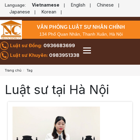
Vietnamese
English
Chinese
Language:
|
|
|
Japanese
Korean
|
|
VĂN PHÒNG LUẬT SƯ NHÂN CHÍNH
134 Phố Quan Nhân, Thanh Xuân, Hà Nội
Luật sư Đồng:
0936683699
Luật sư Khuyên:
0983951338
Trang chủ
Tag
Luật sư tại Hà Nội