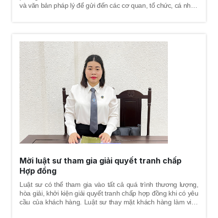
và văn bản pháp lý để gửi đến các cơ quan, tổ chức, cá nhân
chính là việc truyền tải yêu cầu, phản ánh mong muốn,
nguyện vọng của người viết đơn; nhằm mục đích để cơ
quan, tổ chức, cá nhân phản hồi hoặc giải quyết các yêu cầu,
giải quyết các phản ánh của người viết đơn.
Mời luật sư tham gia giải quyết tranh chấp
Hợp đồng
Luật sư có thể tham gia vào tất cả quá trình thương lượng,
hòa giải, khởi kiện giải quyết tranh chấp hợp đồng khi có yêu
cầu của khách hàng. Luật sư thay mặt khách hàng làm việc
với cơ quan tố tụng, cùng khách hàng tham gia tất cả các