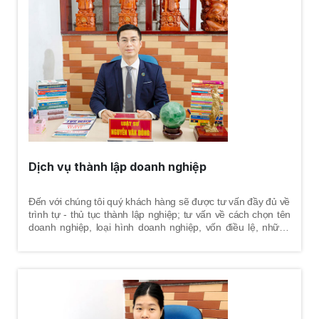
nhưng lại không tự thỏa thuận và thống nhất được vấn đề
khác. Vì vậy, những vấn đề nào vợ và chồng không tự thỏa
thuận - thống nhất được thì sẽ nhờ tòa án giải quyết tranh
chấp theo quy định pháp luật. Việc mời luật sư tham gia vụ
án nhằm tư vấn, bảo vệ tốt nhất quyền và lợi ích hợp pháp
cho khách hàng là điều hết sức cần thiết.
Dịch vụ thành lập doanh nghiệp
Đến với chúng tôi quý khách hàng sẽ được tư vấn đầy đủ về
trình tự - thủ tục thành lập nghiệp; tư vấn về cách chọn tên
doanh nghiệp, loại hình doanh nghiệp, vốn điều lệ, những
quy định pháp luật về thời hạn góp vốn, yêu cầu đối với trụ
sở chính, ngành nghề kinh doanh, trách nhiệm của người
quản lý doanh nghiệp, cùng những vấn đề liên quan trong
quá trình doanh nghiệp hoạt động.