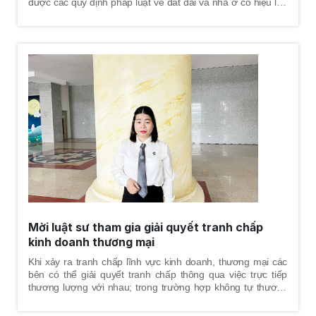
được các quy định pháp luật về đất đai và nhà ở có hiệu lực
ở các thời điểm, tư vấn về cách thức giải quyết tranh chấp và
trình tự - thủ tục tố tụng sẽ trải qua, chỉ ra những tình tiết có
lợi nhất cho khách hàng nhằm bảo vệ một cách tốt nhất
quyền và lợi ích hợp pháp cho khách hàng. Luật sư sẽ giúp
khách hàng xem xét thời hiệu khởi kiện, đánh giá điều kiện
khởi kiện, xem xét tư cách chủ thể và soạn đơn khởi kiện gửi
đến tòa án có thẩm quyền, tiến hành thu thập chứng cứ, tư
vấn về án phí, kiểm tra đánh giá chứng cứ để trình trước tòa,
soạn thảo đơn từ và các giấy tờ cần thiết khác cho đương
sự, làm việc với cơ quan tố tụng, tranh tụng tại phiên tòa án
các cấp.
Mời luật sư tham gia giải quyết tranh chấp
kinh doanh thương mại
Khi xảy ra tranh chấp lĩnh vực kinh doanh, thương mại các
bên có thể giải quyết tranh chấp thông qua việc trực tiếp
thương lượng với nhau; trong trường hợp không tự thương
lượng được, việc giải quyết tranh chấp có thể được thực hiện
với sự trợ giúp của bên thứ ba thông qua phương thức hòa