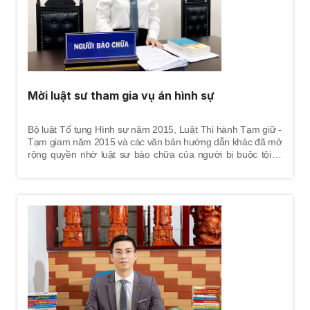
Mời luật sư tham gia vụ án hình sự
Bộ luật Tố tụng Hình sự năm 2015, Luật Thi hành Tạm giữ -
Tạm giam năm 2015 và các văn bản hướng dẫn khác đã mở
rộng quyền nhờ luật sư bào chữa của người bị buộc tội là
người bị bắt, bị tạm giữ, bị can, bị cáo. Thời điểm luật sư
tham gia tố tụng từ khi khởi tố bị can; trường hợp bị bắt, bị
tạm giữ thì luật sư bào chữa tham gia tố tụng từ khi người bị
bắt có mặt tại trụ sở của cơ quan điều tra hoặc khi có quyết
định tạm giữ quy định tại Điều 74 Bộ luật Tố tụng Hình sự
năm 2015.