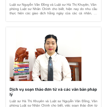
Luật sư Nguyễn Văn Đồng và Luật sư Hà Thị Khuyên, Văn
phòng Luật sư Nhân Chính cho biết, hiện nay do nhu cầu
thực hiện các giao dịch hằng ngày của các cá nhân, cơ
quan, tổ chức, doanh nghiệp ngày càng lớn, để tránh những
rủi ro pháp lý và đảm bảo cho các giao dịch đúng pháp luật,
các bên tham gia giao dịch đều hướng tới một thỏa thuận
chung gọi là hợp đồng, khi soạn thảo hợp đồng các điều
khoản giữa các bên tham gia hợp đồng cần phải quy định rõ
ràng, cụ thể, chặt chẽ nhằm hạn chế tới mức thấp nhất các
rủi ro pháp lý về sau và phát sinh tranh chấp về sau; đặc biệt
tránh hợp đồng bị vô hiệu.
Dịch vụ soạn thảo đơn từ và các văn bản pháp
lý
Luật sư Hà Thị Khuyên và Luật sư Nguyễn Văn Đồng, Văn
phòng Luật sư Nhân Chính cho biết, việc soạn thảo đơn từ