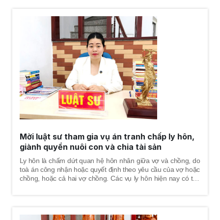
giải, thông qua giải quyết của trọng tài thương mại hoặc của
tòa án. Riêng đối với hình thức giải quyết tranh chấp thông
qua cơ quan trọng tài thương mại hoặc cơ quan tòa án phải
tuân thủ những yêu cầu và điều kiện nhất định, để được thụ
lý giải quyết theo quy định pháp luật về tố tụng trọng tài và
pháp luật về tố tụng dân sự.
Mời luật sư tham gia vụ án tranh chấp ly hôn,
giành quyền nuôi con và chia tài sản
Ly hôn là chấm dứt quan hệ hôn nhân giữa vợ và chồng, do
toà án công nhận hoặc quyết định theo yêu cầu của vợ hoặc
chồng, hoặc cả hai vợ chồng. Các vụ ly hôn hiện nay có thể
là ly hôn thuận tình hoặc ly hôn đơn phương, ly hôn thường
kéo theo những vấn đề cần giải giải quyết như: tình cảm, con
chung, tài sản chung, nợ chung. Có những vụ ly hôn cả 02
vợ chồng tự thỏa thuận và thống nhất được vấn đề này,