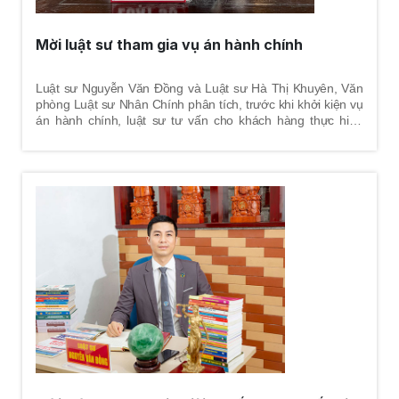
Mời luật sư tham gia vụ án hành chính
Luật sư Nguyễn Văn Đồng và Luật sư Hà Thị Khuyên, Văn
phòng Luật sư Nhân Chính phân tích, trước khi khởi kiện vụ
án hành chính, luật sư tư vấn cho khách hàng thực hiện
quyền khiếu nại đối với quyết định hành chính nhằm mục
đích yêu cầu cơ quan ra quyết định hành chính phải sửa đổi
hoặc hủy bỏ quyết định hành chính trái luật hoặc chấm dứt
hành vi vi phạm. Luật sư sẽ giúp khách hàng đánh giá điều
kiện khiếu nại, xác định đối tượng khiếu nại, văn bản quy
phạm pháp luật áp dụng, soạn thảo đơn khiếu nại, đề xuất
cho khách hàng những biện pháp tối ưu nhất để giải quyết
vụ việc. Đây là tiền đề để thực hiện các công việc về sau của
một vụ án hành chính.