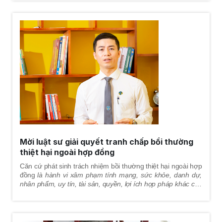
hợp đồng
giai đoạn trong quá trình giải quyết tranh chấp
tại
tòa án, đảm bảo quyền lợi tốt nhất cho khách hàng.
Mời luật sư giải quyết tranh chấp bồi thường
thiệt hại ngoài hợp đồng
Căn cứ phát sinh trách nhiệm bồi thường thiệt hại ngoài hợp
đồng
là hành vi xâm phạm
tính mạng, sức khỏe, danh dự,
nhân phẩm, uy tín, tài sản, quyền, lợi ích hợp pháp khác của
người khác
mà gây thiệt hại thì phải bồi thường.