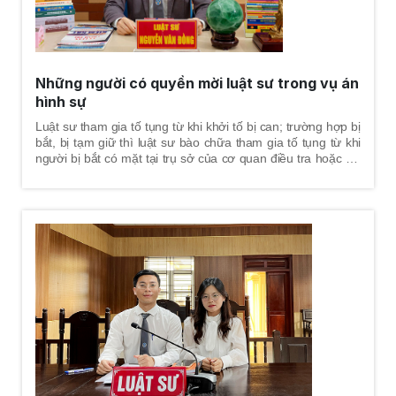
Những người có quyền mời luật sư trong vụ án
hình sự
Luật sư tham gia tố tụng từ khi khởi tố bị can; trường hợp bị
bắt, bị tạm giữ thì luật sư bào chữa tham gia tố tụng từ khi
người bị bắt có mặt tại trụ sở của cơ quan điều tra hoặc khi
có quyết định tạm giữ quy định tại Điều 74 Bộ luật Tố tụng
Hình sự năm 2015. Tham gia bảo vệ quyền và lợi ích hợp từ
giai đoạn giải quyết tin báo - tố giác tội phạm, kiến nghị khởi
tố theo quy định tại điểm e, khoản 1, Điều 57 Bộ luật Tố tụng
Hình sự năm 2015.