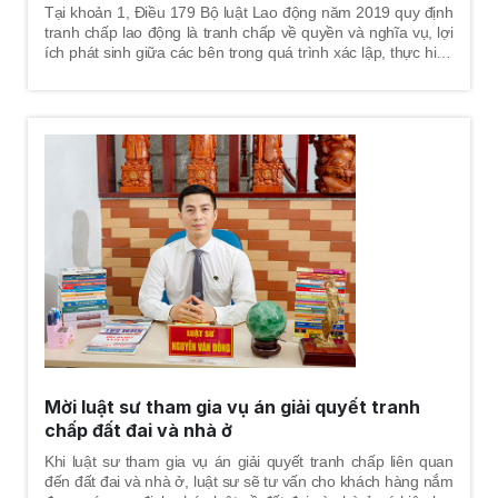
Tại khoản 1, Điều 179 Bộ luật Lao động năm 2019 quy định
tranh chấp lao động là tranh chấp về quyền và nghĩa vụ, lợi
ích phát sinh giữa các bên trong quá trình xác lập, thực hiện
hoặc chấm dứt quan hệ lao động; tranh chấp giữa các tổ
chức đại diện người lao động với nhau; tranh chấp phát sinh
từ quan hệ có liên quan trực tiếp đến quan hệ lao động.
Mời luật sư tham gia vụ án giải quyết tranh
chấp đất đai và nhà ở
Khi luật sư tham gia vụ án giải quyết tranh chấp liên quan
đến đất đai và nhà ở, luật sư sẽ tư vấn cho khách hàng nắm