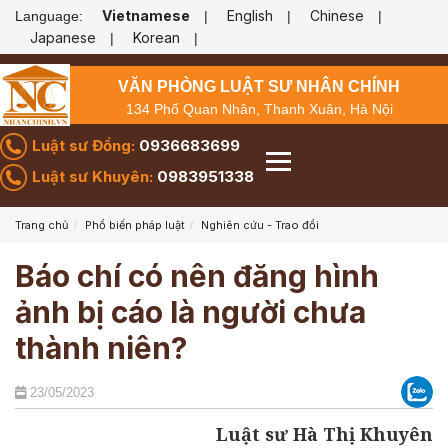
Vietnamese
English
Chinese
Language:
|
|
|
Japanese
Korean
|
|
VĂN PHÒNG LUẬT SƯ NHÂN CHÍNH
134 Phố Quan Nhân, Thanh Xuân, Hà Nội
Luật sư Đồng:
0936683699
Luật sư Khuyên:
0983951338
Trang chủ
Phổ biến pháp luật
Nghiên cứu - Trao đổi
Báo chí có nên đăng hình
ảnh bị cáo là người chưa
thành niên?
23/05/2023
Luật sư Hà Thị Khuyên