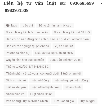
Liên hệ tư vấn luật sư: 0936683699 -
0983951338
báo chí
Đăng tải hình ảnh bị cáo
Tags
Bị cáo là người chưa thành niên
Bị cáo là người dưới 18 tuổi
Báo chí có nên đăng hình ảnh bị cáo là người chưa thành niên
Báo chí tác nghiệp tại phiên tòa
vụ án hình sự
Phiên tòa hình sự
Điều 32 Bộ luật Dân sự 2015
Quyền hình ảnh của cá nhân
Luật Báo chí năm 2016
Thông tư 02/2018/TT-TANDTC
Thành phần xét xử vụ án có người dưới 18 tuổi phạm tội
Dịch vụ luật sư
luật sư Đồng
luật sư nguyễn văn đồng
luật sư khuyên
luật sư hà thị khuyên
Nhân chính
Nhanchinh.vn
Luật Nhân Chính
Văn phòng Luật sư Nhân Chính
Tìm luật sư giỏi
luật sư giỏi