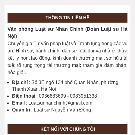
Độ tuổi chịu trách nhiệm hình sự?
20/03/2026
THÔNG TIN LIÊN HỆ
Văn phòng Luật sư Nhân Chính (Đoàn Luật sư Hà
Giải đáp cho bạn đọc một số nội dung
Nội)
về Bầu cử năm 2026
Chuyên gia Tư vấn pháp luật và Tranh tụng trong các vụ
26/02/2026
án: Hình sự, hành chính, dân sự, đất đai và nhà ở, thừa
kế, ly hôn, lao động, kinh doanh thương mại, sở hữu trí
tuệ; tố tụng trọng tài thương mại; tham gia đàm phán,
hòa giải.
Địa chỉ
: Số 3E ngõ 134 phố Quan Nhân, phường
Thanh Xuân, Hà Nội
Điện thoại
: 0936683699 - 0983951338
Email
: Luatsunhanchinh@gmail.com
Quản trị
: Luật sư Nguyễn Văn Đồng
KẾT NỐI VỚI CHÚNG TÔI