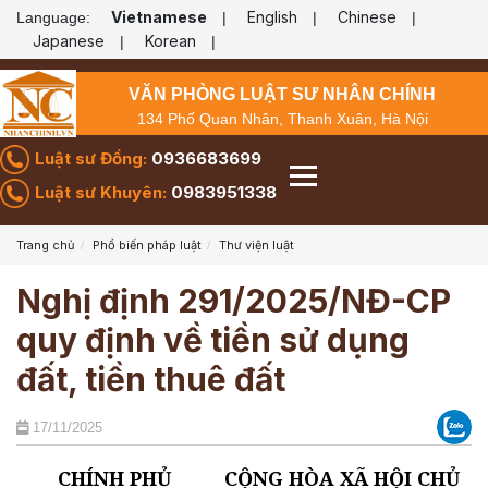
Vietnamese
English
Chinese
Language:
|
|
|
Japanese
Korean
|
|
VĂN PHÒNG LUẬT SƯ NHÂN CHÍNH
134 Phố Quan Nhân, Thanh Xuân, Hà Nội
Luật sư Đồng:
0936683699
Luật sư Khuyên:
0983951338
Trang chủ
Phổ biến pháp luật
Thư viện luật
Nghị định 291/2025/NĐ-CP
quy định về tiền sử dụng
đất, tiền thuê đất
17/11/2025
CHÍNH PHỦ
CỘNG HÒA XÃ HỘI CHỦ