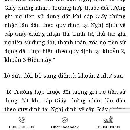
Giấy chứng nhận. Trường hợp thuộc đối tượng
ghi nợ tiền sử dụng đất khi cấp Giấy chứng
nhận lần đầu theo quy định tại Nghị định về
cấp Giấy chứng nhận thì trình tự, thủ tục ghi
nợ tiền sử dụng đất, thanh toán, xóa nợ tiền sử
khoản 2,
dụng đất thực hiện theo quy định tại
khoản 3 Điều này
.”
b) Sửa đổi, bổ sung
điểm b khoản 2
như sau:
“b) Trường hợp thuộc đối tượng ghi nợ tiền sử
dụng đất khi cấp Giấy chứng nhận lần đầu
theo quy định tại Nghị định về cấp Giấy chứng
nhận, người sử dụng đất đăng ký nguyện vọng
ghi nợ tiền sử dụng đất trong hồ sơ đề nghị
0936.683.699
Chat Facebook
0936683699