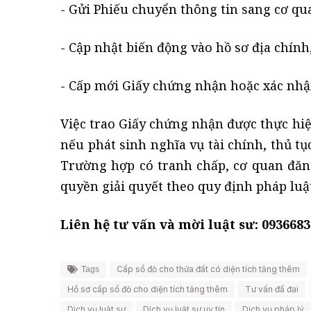
- Gửi Phiếu chuyển thông tin sang cơ qua
- Cập nhật biến động vào hồ sơ địa chính, 
- Cấp mới Giấy chứng nhận hoặc xác nhận
Việc trao Giấy chứng nhận được thực hiệ
nếu phát sinh nghĩa vụ tài chính, thủ t
Trường hợp có tranh chấp, cơ quan đăn
quyền giải quyết theo quy định pháp luật
Liên hệ tư vấn và mời luật sư: 0936683
Cấp sổ đỏ cho thửa đất có diện tích tăng thêm
Tags
Hồ sơ cấp sổ đỏ cho diện tích tăng thêm
Tư vấn đấ đai
Dịch vụ luật sư
Dịch vụ luật sư uy tín
Dịch vụ pháp lý