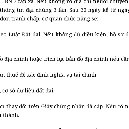
 UBND cấp xã. Nếu không rõ địa chỉ người chuyển
hông tin đại chúng 3 lần. Sau 30 ngày kể từ ngà
đơn tranh chấp, cơ quan chức năng sẽ:
heo Luật Đất đai. Nếu không đủ điều kiện, hồ sơ đ
ồ địa chính hoặc trích lục bản đồ địa chính nếu cần
n thuế để xác định nghĩa vụ tài chính.
cơ sở dữ liệu đất đai.
n thay đổi trên Giấy chứng nhận đã cấp. Nếu có n
n thành.