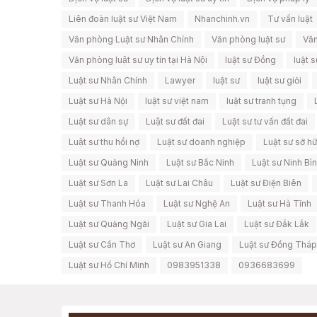
Liên đoàn luật sư Việt Nam
Nhanchinh.vn
Tư vấn luật
Văn phòng Luật sư Nhân Chính
Văn phòng luật sư
Văn
Văn phòng luật sư uy tín tại Hà Nội
luật sư Đồng
luật 
Luật sư Nhân Chính
Lawyer
luật sư
luật sư giỏi
Luật sư Hà Nội
luật sư việt nam
luật sư tranh tụng
Luật sư dân sự
Luật sư đất đai
Luật sư tư vấn đất đai
Luật sư thu hồi nợ
Luật sư doanh nghiệp
Luật sư sở hữu
Luật sư Quảng Ninh
Luật sư Bắc Ninh
Luật sư Ninh Bì
Luật sư Sơn La
Luật sư Lai Châu
Luật sư Điện Biên
Luật sư Thanh Hóa
Luật sư Nghệ An
Luật sư Hà Tĩnh
Luật sư Quảng Ngãi
Luật sư Gia Lai
Luật sư Đắk Lắk
Luật sư Cần Thơ
Luật sư An Giang
Luật sư Đồng Tháp
Luật sư Hồ Chí Minh
0983951338
0936683699