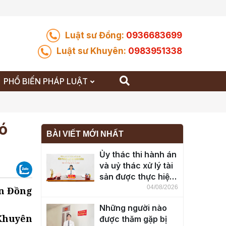
Luật sư Đồng:
0936683699
Luật sư Khuyên:
0983951338
PHỔ BIẾN PHÁP LUẬT
ó
BÀI VIẾT MỚI NHẤT
Ủy thác thi hành án
và uỷ thác xử lý tài
sản được thực hiện
ra sao?
04/08/2026
n Đồng
Những người nào
 Khuyên
được thăm gặp bị