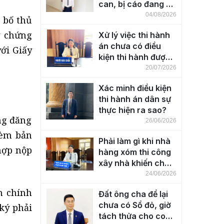
can, bị cáo đang bị
tạm giam
04/08/2026
 bố thủ
y chứng
Xử lý việc thi hành
án chưa có điều
ới Giấy
kiện thi hành được
thực hiện ra sao?
20/07/2026
Xác minh điều kiện
thi hành án dân sự
thực hiện ra sao?
ng đăng
26/06/2026
kèm bản
Phải làm gì khi nhà
hợp nộp
hàng xóm thi công
xây nhà khiến cho
nhà bên cạnh bị
24/06/2026
nứt, lún, nghiêng?
n chính
Đất ông cha để lại
chưa có Sổ đỏ, giờ
ký phải
tách thửa cho con