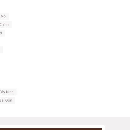
 Nội
Chính
ội
Tây Ninh
Sài Gòn