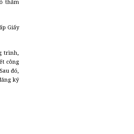
có thẩm
ấp Giấy
 trình,
ết công
 Sau đó,
đăng ký