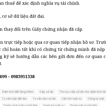
n thuế để xác định nghĩa vụ tài chính.
cơ sở dữ liệu đất đai.
 thay đổi trên Giấy chứng nhận đã cấp.
n trực tiếp hoặc qua cơ quan tiếp nhận hồ sơ. Trư
ục chỉ hoàn tất khi có chứng từ chứng minh đã nộp 
g ký sẽ hướng dẫn các bên gửi đơn đến cơ quan 
.
699 - 0983951338
Diện tích đất tăng thêm
Cấp sổ đỏ
Thủ tục cấp sổ đỏ cho diện tích t
Tư vấn luật đất đai
Tư vấn làm sổ đỏ
Cần tìm luật sư
Công ty luật
Danh sách luật sư Hà Nội
Danh bạ luật sư
Đoàn luật sư Hà Nội