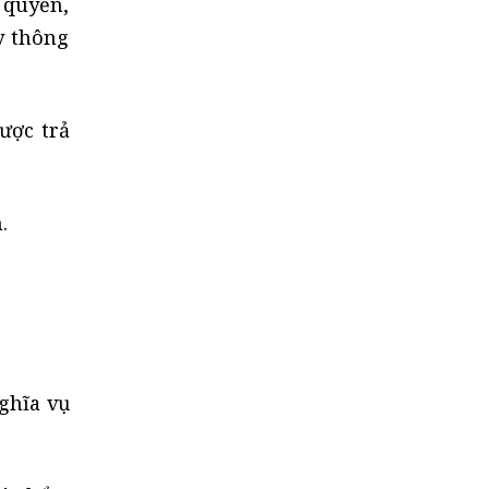
 quyền,
y thông
ược trả
.
ghĩa vụ