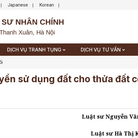
Japanese
Korean
|
|
|
 SƯ NHÂN CHÍNH
Thanh Xuân, Hà Nội
DỊCH VỤ TRANH TỤNG
DỊCH VỤ TƯ VẤN
ổi
ền sử dụng đất cho thửa đất c
Luật sư Nguyễn Vă
Luật sư Hà Thị