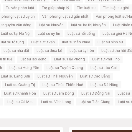
Tư vấn pháp luật
Trợ giúp pháp lý
Tìm luật sư
Tìm luật sư giỏi
 phòng luật sư uy tín
Văn phòng luật sư gần nhất
Văn phòng luật sư Hà
sư nguyễn văn đồng
luật sư khuyên
luật sư hà thị khuyên
Luật Nhân 
Luật sư tại Hà Nội
Luật sư uy tín
Luật sư nổi tiếng
Luật sư giỏi Hà N
Luật sư tố tụng
Luật sư tư vấn
luật sư bào chữa
Luật sư hình sự
Luật sư nhà đất
Luật sư thừa kế
Luật sư Ly hôn
Luật sư thu hồi đất
 trí tuệ
luật sư lao động
Luật sư Hải Phòng
Luật sư Phú Thọ
nh
Luật sư Hưng Yên
Luật sư Tuyên Quang
Luật sư Lào Cai
Luật sư Lạng Sơn
Luật sư Thái Nguyên
Luật sư Cao Bằng
Luật sư Quảng Trị
Luật sư Thừa Thiên Huế
Luật sư Đà Nẵng
Luật sư Khánh Hòa
Luật sư Lâm Đồng
Luật sư Đồng Nai
Luật sư 
Luật sư Cà Mau
Luật sư Vĩnh Long
Luật sư Tiền Giang
Luật sư 