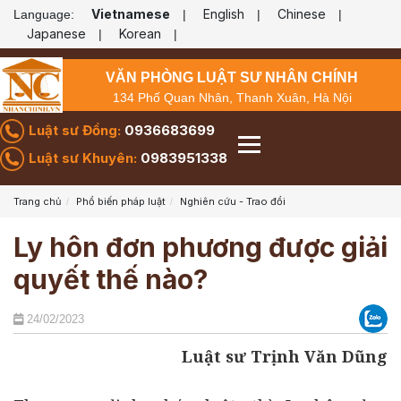
Vietnamese
English
Chinese
Language:
|
|
|
Japanese
Korean
|
|
VĂN PHÒNG LUẬT SƯ NHÂN CHÍNH
134 Phố Quan Nhân, Thanh Xuân, Hà Nội
Luật sư Đồng:
0936683699
Luật sư Khuyên:
0983951338
Trang chủ
Phổ biến pháp luật
Nghiên cứu - Trao đổi
Ly hôn đơn phương được giải
quyết thế nào?
24/02/2023
Luật sư Trịnh Văn Dũng