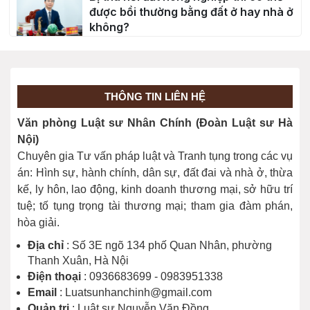
được bồi thường bằng đất ở hay nhà ở
không?
30/04/2026
Độ tuổi chịu trách nhiệm hình sự?
20/03/2026
THÔNG TIN LIÊN HỆ
Văn phòng Luật sư Nhân Chính (Đoàn Luật sư Hà
Giải đáp cho bạn đọc một số nội dung
Nội)
về Bầu cử năm 2026
Chuyên gia Tư vấn pháp luật và Tranh tụng trong các vụ
26/02/2026
án: Hình sự, hành chính, dân sự, đất đai và nhà ở, thừa
kế, ly hôn, lao động, kinh doanh thương mại, sở hữu trí
tuệ; tố tụng trọng tài thương mại; tham gia đàm phán,
hòa giải.
Địa chỉ
: Số 3E ngõ 134 phố Quan Nhân, phường
Thanh Xuân, Hà Nội
Điện thoại
: 0936683699 - 0983951338
Email
: Luatsunhanchinh@gmail.com
Quản trị
: Luật sư Nguyễn Văn Đồng