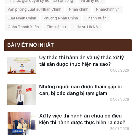
Thủ tục giải quyết Ly hôn đơn phương
vụ án ly hôn
Văn phòng Luật sư Nhân Chính
Nhân chính
Nhanchinh.vn
Luật Nhân Chính
Phường Nhân Chính
Thanh Xuân
Quận Thanh Xuân
Tìm luật sư
Luật sư Hà Nội
BÀI VIẾT MỚI NHẤT
Ủy thác thi hành án và uỷ thác xử lý
tài sản được thực hiện ra sao?
04/08/2026
Những người nào được thăm gặp bị
can, bị cáo đang bị tạm giam
04/08/2026
Xử lý việc thi hành án chưa có điều
kiện thi hành được thực hiện ra sao?
20/07/2026