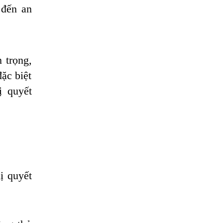
 đến an
 trọng,
ặc biệt
ị quyết
ị quyết