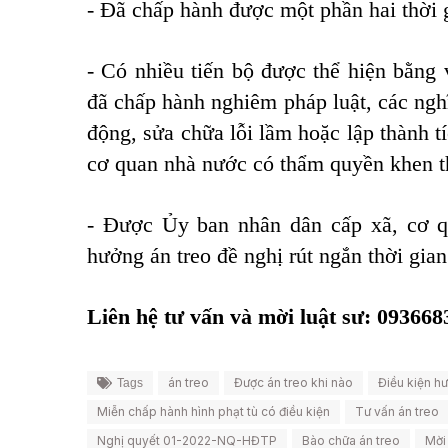
- Đã chấp hành được một phần hai thời g
- Có nhiều tiến bộ được thể hiện bằng 
đã chấp hành nghiêm pháp luật, các nghĩ
động, sửa chữa lỗi lầm hoặc lập thành t
cơ quan nhà nước có thẩm quyền khen 
- Được Ủy ban nhân dân cấp xã, cơ q
hưởng án treo đề nghị rút ngắn thời gia
Liên hệ tư vấn và mời luật sư: 09366
án treo
Được án treo khi nào
Điều kiện h
Tags
Miễn chấp hành hình phạt tù có điều kiện
Tư vấn án treo
Nghị quyết 01-2022-NQ-HĐTP
Bào chữa án treo
Mời 