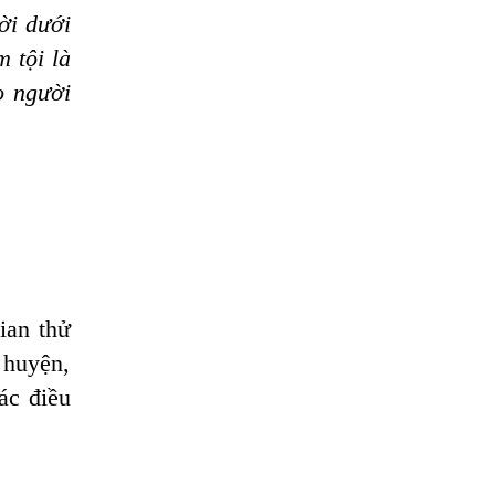
ời dưới
 tội là
o người
ian thử
 huyện,
ác điều