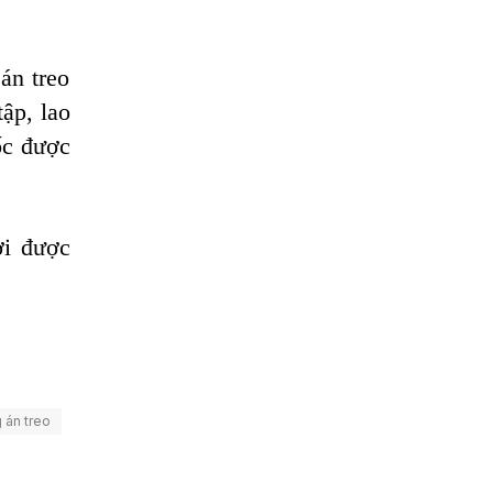
án treo
ập, lao
ốc được
ời được
 án treo