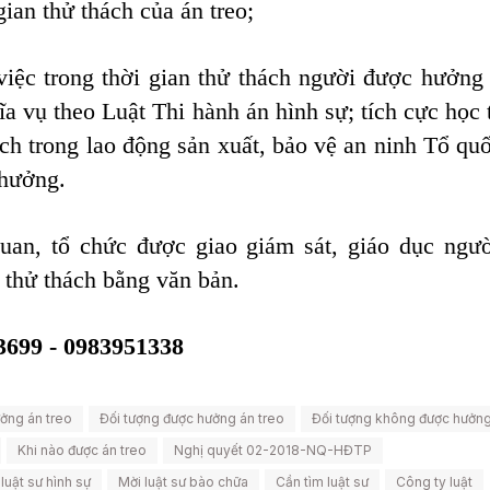
ian thử thách của án treo;
việc trong thời gian thử thách người được hưởng 
a vụ theo Luật Thi hành án hình sự; tích cực học t
ích trong lao động sản xuất, bảo vệ an ninh Tổ qu
thưởng.
uan, tổ chức được giao giám sát, giáo dục ngư
n thử thách bằng văn bản.
83699 - 0983951338
ưởng án treo
Đối tượng được hưởng án treo
Đối tượng không được hưởng
Khi nào được án treo
Nghị quyết 02-2018-NQ-HĐTP
luật sư hình sự
Mời luật sư bào chữa
Cần tìm luật sư
Công ty luật