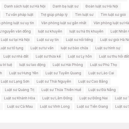
Danh sách luật sư Hà Nội
Danh bạ luật sư
Đoàn luật sư Hà Nội
Tư vấn pháp luật
Trợ giúp pháp lý
Tìm luật sư
Tìm luật sư giỏi
 phòng luật sư uy tín
Văn phòng luật sư gần nhất
Văn phòng luật sư Hà
sư nguyễn văn đồng
luật sư khuyên
luật sư hà thị khuyên
Luật Nhân 
Luật sư tại Hà Nội
Luật sư uy tín
Luật sư nổi tiếng
Luật sư giỏi Hà N
Luật sư tố tụng
Luật sư tư vấn
luật sư bào chữa
Luật sư hình sự
Luật sư nhà đất
Luật sư thừa kế
Luật sư Ly hôn
Luật sư thu hồi đất
 trí tuệ
luật sư lao động
Luật sư Hải Phòng
Luật sư Phú Thọ
nh
Luật sư Hưng Yên
Luật sư Tuyên Quang
Luật sư Lào Cai
Luật sư Lạng Sơn
Luật sư Thái Nguyên
Luật sư Cao Bằng
Luật sư Quảng Trị
Luật sư Thừa Thiên Huế
Luật sư Đà Nẵng
Luật sư Khánh Hòa
Luật sư Lâm Đồng
Luật sư Đồng Nai
Luật sư 
Luật sư Cà Mau
Luật sư Vĩnh Long
Luật sư Tiền Giang
Luật sư 