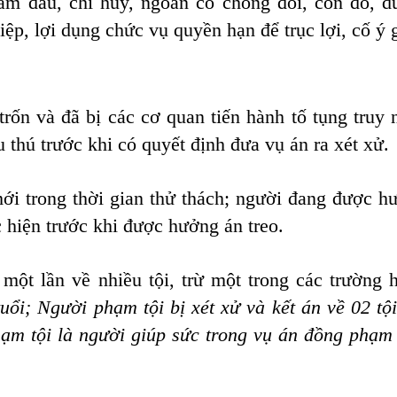
ầm đầu, chỉ huy, ngoan cố chống đối, côn đồ, d
iệp, lợi dụng chức vụ quyền hạn để trục lợi, cố ý 
trốn và đã bị các cơ quan tiến hành tố tụng truy 
u thú trước khi có quyết định đưa vụ án ra xét xử.
ới trong thời gian thử thách; người đang được h
c hiện trước khi được hưởng án treo.
một lần về nhiều tội, trừ một trong các trường 
uổi; Người phạm tội bị xét xử và kết án về 02 tội
ạm tội là người giúp sức trong vụ án đồng phạm 