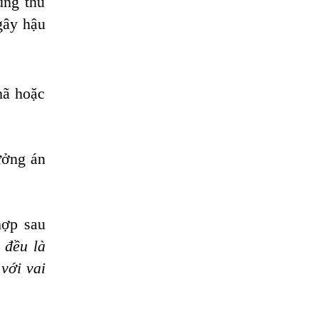
ùng thủ
gây hậu
nã hoặc
ưởng án
hợp sau
 đều là
với vai