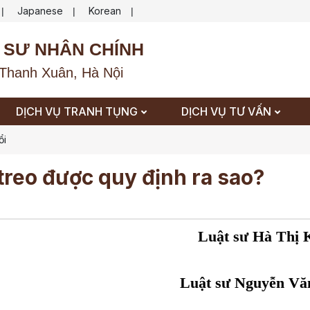
Japanese
Korean
|
|
|
 SƯ NHÂN CHÍNH
Thanh Xuân, Hà Nội
DỊCH VỤ TRANH TỤNG
DỊCH VỤ TƯ VẤN
ổi
treo được quy định ra sao?
Luật sư Hà Thị 
Luật sư Nguyễn Vă