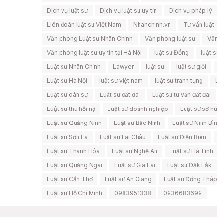
Dịch vụ luật sư
Dịch vụ luật sư uy tín
Dịch vụ pháp lý
Liên đoàn luật sư Việt Nam
Nhanchinh.vn
Tư vấn luật
Văn phòng Luật sư Nhân Chính
Văn phòng luật sư
Văn
Văn phòng luật sư uy tín tại Hà Nội
luật sư Đồng
luật 
Luật sư Nhân Chính
Lawyer
luật sư
luật sư giỏi
Luật sư Hà Nội
luật sư việt nam
luật sư tranh tụng
Luật sư dân sự
Luật sư đất đai
Luật sư tư vấn đất đai
Luật sư thu hồi nợ
Luật sư doanh nghiệp
Luật sư sở hữu
Luật sư Quảng Ninh
Luật sư Bắc Ninh
Luật sư Ninh Bì
Luật sư Sơn La
Luật sư Lai Châu
Luật sư Điện Biên
Luật sư Thanh Hóa
Luật sư Nghệ An
Luật sư Hà Tĩnh
Luật sư Quảng Ngãi
Luật sư Gia Lai
Luật sư Đắk Lắk
Luật sư Cần Thơ
Luật sư An Giang
Luật sư Đồng Tháp
Luật sư Hồ Chí Minh
0983951338
0936683699