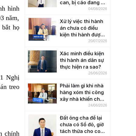
can, bị cáo đang bị
nh hình
tạm giam
04/08/2026
03 năm,
Xử lý việc thi hành
 bắt họ
án chưa có điều
kiện thi hành được
thực hiện ra sao?
20/07/2026
Xác minh điều kiện
thi hành án dân sự
thực hiện ra sao?
26/06/2026
 1
Nghị
Phải làm gì khi nhà
án treo
hàng xóm thi công
xây nhà khiến cho
nhà bên cạnh bị
24/06/2026
nứt, lún, nghiêng?
Đất ông cha để lại
chưa có Sổ đỏ, giờ
tách thửa cho con
h chính