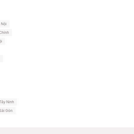
 Nội
Chính
ội
Tây Ninh
Sài Gòn