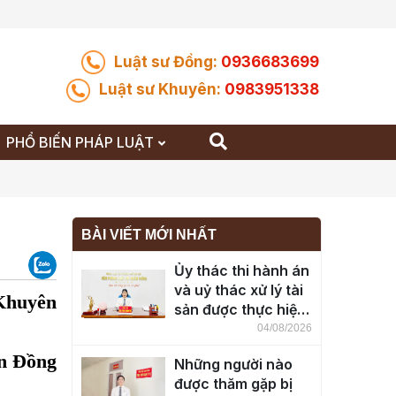
Luật sư Đồng:
0936683699
Luật sư Khuyên:
0983951338
PHỔ BIẾN PHÁP LUẬT
BÀI VIẾT MỚI NHẤT
Ủy thác thi hành án
và uỷ thác xử lý tài
Khuyên
sản được thực hiện
ra sao?
04/08/2026
n Đồng
Những người nào
được thăm gặp bị