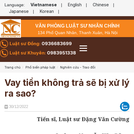
Vietnamese
English
Chinese
Language:
|
|
|
Japanese
Korean
|
|
VĂN PHÒNG LUẬT SƯ NHÂN CHÍNH
134 Phố Quan Nhân, Thanh Xuân, Hà Nội
Luật sư Đồng:
0936683699
Luật sư Khuyên:
0983951338
Trang chủ
Phổ biến pháp luật
Nghiên cứu - Trao đổi
Vay tiền không trả sẽ bị xử lý
ra sao?
30/12/2022
Tiến sĩ, Luật sư Đặng Văn Cường