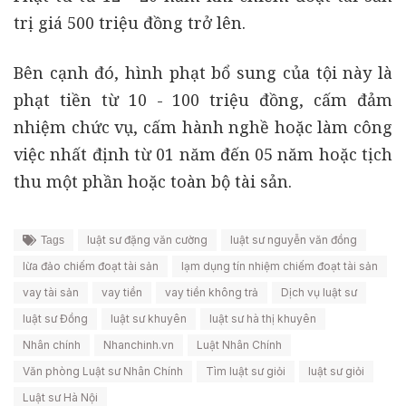
trị giá 500 triệu đồng trở lên.
Bên cạnh đó, hình phạt bổ sung của tội này là
phạt tiền từ 10 - 100 triệu đồng, cấm đảm
nhiệm chức vụ, cấm hành nghề hoặc làm công
việc nhất định từ 01 năm đến 05 năm hoặc tịch
thu một phần hoặc toàn bộ tài sản.
luật sư đặng văn cường
luật sư nguyễn văn đồng
Tags
lừa đảo chiếm đoạt tài sản
lạm dụng tín nhiệm chiếm đoạt tài sản
vay tài sản
vay tiền
vay tiền không trả
Dịch vụ luật sư
luật sư Đồng
luật sư khuyên
luật sư hà thị khuyên
Nhân chính
Nhanchinh.vn
Luật Nhân Chính
Văn phòng Luật sư Nhân Chính
Tìm luật sư giỏi
luật sư giỏi
Luật sư Hà Nội