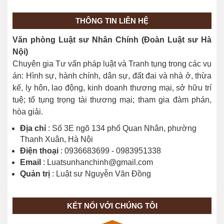
Độ tuổi chịu trách nhiệm hình sự?
20/03/2026
THÔNG TIN LIÊN HỆ
Văn phòng Luật sư Nhân Chính (Đoàn Luật sư Hà
Giải đáp cho bạn đọc một số nội dung
Nội)
về Bầu cử năm 2026
Chuyên gia Tư vấn pháp luật và Tranh tụng trong các vụ
26/02/2026
án: Hình sự, hành chính, dân sự, đất đai và nhà ở, thừa
kế, ly hôn, lao động, kinh doanh thương mại, sở hữu trí
tuệ; tố tụng trọng tài thương mại; tham gia đàm phán,
hòa giải.
Địa chỉ
: Số 3E ngõ 134 phố Quan Nhân, phường
Thanh Xuân, Hà Nội
Điện thoại
: 0936683699 - 0983951338
Email
: Luatsunhanchinh@gmail.com
Quản trị
: Luật sư Nguyễn Văn Đồng
KẾT NỐI VỚI CHÚNG TÔI