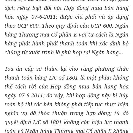
dịch riêng biệt đối với Hợp đồng mua bán hàng
hóa ngày 07-6-2011; được chi phối và áp dụng
theo
UCP 600. Theo quy định của
UCP 600, Ngân
hàng Thương mại C
ổ phần E với tư cách là Ngân
hàng phát hành phải thanh toán khi xác định bộ
chứng từ xuất trình là phù hợp tại Ngân hàng...
Tòa án cấp sơ th
ẩm lại cho rằng phương thức
thanh toán bằng L/C s
ố 1801 là một phần không
th
ể tách rời của Hợp đồng mua bán hàng hóa
ngày 07-6-2011; do vậy, khi h
ợp đ
ồng này bị hủy
toàn bộ thì các bên không phải tiếp tục thực hiện
nghĩa vụ đã thỏa thuận trong h
ợp đ
ồng; từ đó
quyết định L/C s
ố 1801 không còn hiệu lực thanh
toán và Ngân hàng Thương mại Cổ phần E kh
ông