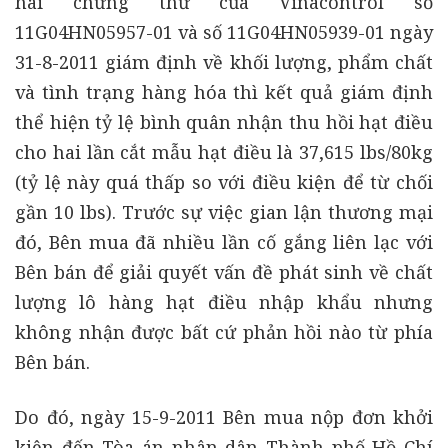
hai chứng thư của Vinacontrol số
11G04HN05957-01 và số 11G04HN05939-01 ngày
31-8-2011 giám định về khối lượng, phẩm chất
và tình trạng hàng hóa thì kết quả giám định
thể hiện tỷ lệ bình quân nhận thu hồi hạt điều
cho hai lần cắt mẫu hạt điều là 37,615 lbs/80kg
(tỷ lệ này quá thấp so với điều kiện để từ chối
gần 10 lbs). Trước sự việc gian lận thương mại
đó, Bên mua đã nhiều lần cố gắng liên lạc với
Bên bán để giải quyết vấn đề phát sinh về chất
lượng lô hàng hạt điều nhập khẩu nhưng
không nhận được bất cứ phản hồi nào từ phía
Bên bán.
Do đó, ngày 15-9-2011 Bên mua nộp đơn khởi
kiện đến Tòa án nhân dân Thành phố Hồ Chí