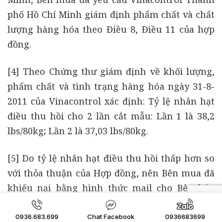
phố Hồ Chí Minh giám định phẩm chất và chất
lượng hàng hóa theo Điều 8, Điều 11 của hợp
đồng.
[4] Theo Chứng thư giám định về khối lượng,
phẩm chất và tình trạng hàng hóa ngày 31-8-
2011 của Vinacontrol xác định: Tỷ lệ nhân hạt
điều thu hồi cho 2 lần cắt mẫu: Lần 1 là 38,2
lbs/80kg; Lần 2 là 37,03 lbs/80kg.
[5] Do tỷ lệ nhân hạt điều thu hồi thấp hơn so
với thỏa thuận của Hợp đồng, nên Bên mua đã
khiếu nại bằng hình thức mail cho Bên bán
nhưng Bên bán không hợp tác. Vì vậy, Bên mua
khởi kiện yêu cầu hủy Hợp đồng mua bán ngày
0936.683.699
Chat Facebook
0936683699