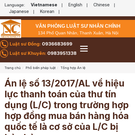
Vietnamese
English
Chinese
Language:
|
|
|
Japanese
Korean
|
|
VĂN PHÒNG LUẬT SƯ NHÂN CHÍNH
134 Phố Quan Nhân, Thanh Xuân, Hà Nội
Luật sư Đồng:
0936683699
Luật sư Khuyên:
0983951338
Trang chủ
Phổ biến pháp luật
Tổng hợp Án lệ
Án lệ số 13/2017/AL về hiệu
lực thanh toán của thư tín
dụng (L/C) trong trường hợp
hợp đồng mua bán hàng hóa
quốc tế là cơ sở của L/C bị