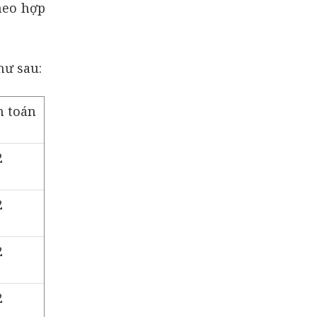
heo hợp
hư sau:
h toán
2
2
2
2