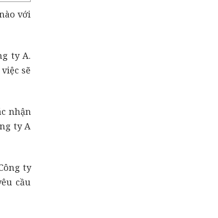
nào với
g ty A.
việc sẽ
ác nhận
ng ty A
 Công ty
yêu cầu