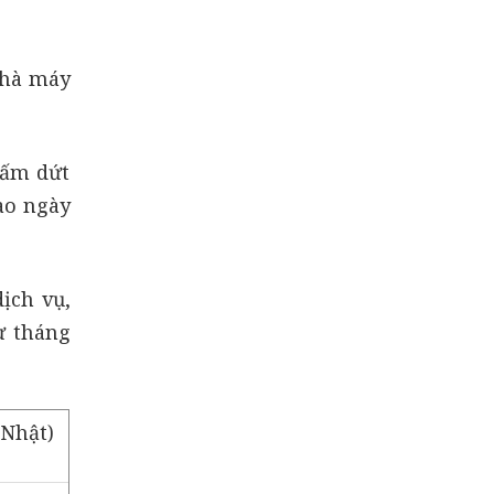
nhà máy
hấm dứt
ào ngày
ịch vụ,
ừ tháng
 Nhật)