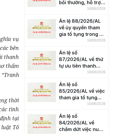
bồi thường, hỗ trợ
khi nhà nước thu
18/06/2026
hồi đất đối với tài
Án lệ 88/2026/AL
sản là nhà mua
về ủy quyền tham
thanh lý để ở trên
gia tố tụng trong vụ
đất của cơ quan
nghĩa vụ
án tranh chấp về
18/06/2026
nhà nước
 các bên
nuôi con
Án lệ số
ải thanh
87/2026/AL về thứ
 sơ thẩm
tự ưu tiên thanh
toán khi xử lý tài
18/06/2026
 “Tranh
sản bảo đảm
Án lệ số
85/2026/AL về việc
tham gia tố tụng
ụng thời
của doanh nghiệp
15/06/2026
các tình
bảo hiểm thành
Án lệ số
viên theo hợp đồng
định tại
84/2026/AL về
nguyên tắc đồng
 luật Tố
chấm dứt việc nuôi
bảo hiểm