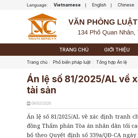
Vietnamese
English
Chinese
Language:
|
|
VĂN PHÒNG LUẬT
134 Phố Quan Nhân, 
TRANG CHỦ
GIỚI THIỆU
Trang chủ
Phổ biến pháp luật
Tổng hợp Án lệ
Án lệ số 81/2025/AL về x
tài sản
06/02/2026
Án lệ số 81/2025/AL về xác định tranh ch
đồng Thẩm phán Tòa án nhân dân tối ca
bố theo Quyết định số 339a/QĐ-CA ngày