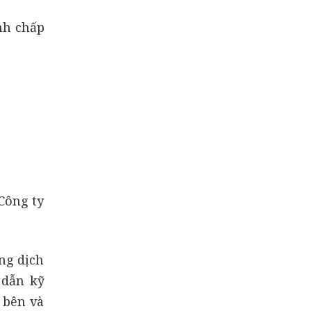
hiệu lực của hợp
đồng đặt cọc
nh chấp
Công ty
ồng dịch
 dẫn kỹ
 bên và