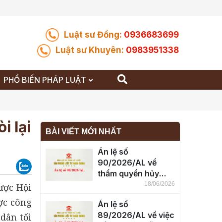
Luật sư Đồng:
0936683699
Luật sư Khuyên:
0983951338
PHỔ BIẾN PHÁP LUẬT
i lại
BÀI VIẾT MỚI NHẤT
Án lệ số
90/2026/AL về
thẩm quyền hủy
giấy chứng nhận
18/06/2026
được Hội
quyền sử dụng đất
ợc công
Án lệ số
của Tòa án
89/2026/AL về việc
dân tối