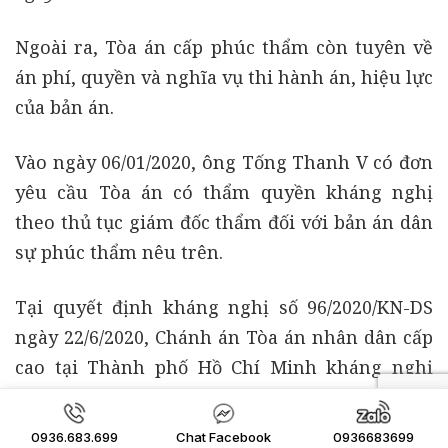
Ngoài ra, Tòa án cấp phúc thẩm còn tuyên về
án phí, quyền và nghĩa vụ thi hành án, hiệu lực
của bản án.
Vào ngày 06/01/2020, ông Tống Thanh V có đơn
yêu cầu Tòa án có thẩm quyền kháng nghị
theo thủ tục giám đốc thẩm đối với bản án dân
sự phúc thẩm nêu trên.
Tại quyết định kháng nghị số 96/2020/KN-DS
ngày 22/6/2020, Chánh án Tòa án nhân dân cấp
cao tại Thành phố Hồ Chí Minh kháng nghị
một phần bản án dân sự phúc thẩm nêu trên;
đề nghị Tòa án nhân dân cấp cao tại Thành
0936.683.699
Chat Facebook
0936683699