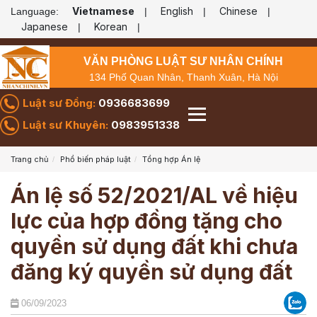
Vietnamese
English
Chinese
Language:
|
|
|
Japanese
Korean
|
|
VĂN PHÒNG LUẬT SƯ NHÂN CHÍNH
134 Phố Quan Nhân, Thanh Xuân, Hà Nội
Luật sư Đồng:
0936683699
Luật sư Khuyên:
0983951338
Trang chủ
Phổ biến pháp luật
Tổng hợp Án lệ
Án lệ số 52/2021/AL về hiệu
lực của hợp đồng tặng cho
quyền sử dụng đất khi chưa
đăng ký quyền sử dụng đất
06/09/2023