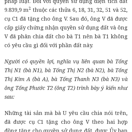
pháp luật. Đối với quyền sử dụng diện tích đất
2
9.839,9 m
thuộc các thửa 6, 18, 31, 32, 51 và 52,
cụ C1 đã tặng cho ông V. Sau đó, ông V đã được
cấp giấy chứng nhận quyền sử dụng đất và ông
V đã phân chia đất cho bà T1 nên bà T1 không
có yêu cầu gì đối với phần đất này.
Người có quyền lợi, nghĩa vụ liên quan bà Tống
Thị N1 (bà N1), bà Tống Thị N2 (bà N2), bà Tống
Thị Kim A (bà A), bà Tống Thanh N3 (bà N3) và
ông Tống Phước T2 (ông T2) trình bày ý kiến như
sau:
Những tài sản mà bà U yêu cầu chia nói trên,
đã được cụ C1 tặng cho ông V theo hai hợp
đồng tặng cho quyền sử dụng đất, được Ủy ban