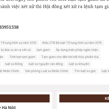
hành việc xét xử thì Hội đồng xét xử ra lệnh tạm 
983951338
t Tố tụng hình sự năm 2015
Điều 278 Bộ luật Tố tụng hình sự năm 2015
bị đưa vụ án ra xét xử
tạm giam
Áp dụng biện pháp ngăn chặn
hặn
Thời hạn tạm giam
Tạm giam cho đến khi kết thúc phiên tòa
luật sư Đồng
luật sư nguyễn văn đồng
luật sư khuyên
ật Nhân Chính
Văn phòng Luật sư Nhân Chính
Tìm luật sư giỏi
luật 
K
Hà Nội)