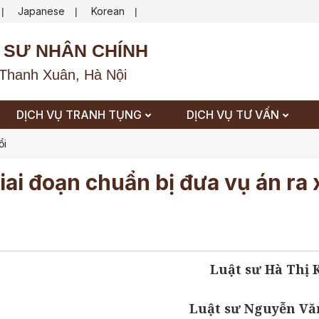
Japanese
Korean
|
|
|
 SƯ NHÂN CHÍNH
Thanh Xuân, Hà Nội
DỊCH VỤ TRANH TỤNG
DỊCH VỤ TƯ VẤN
ổi
iai đoạn chuẩn bị đưa vụ án ra 
Luật sư Hà Thị
Luật sư Nguyễn Vă