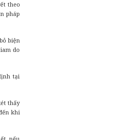
ết theo
ện pháp
bỏ biện
giam do
ịnh tại
ét thấy
đến khi
ết, nếu