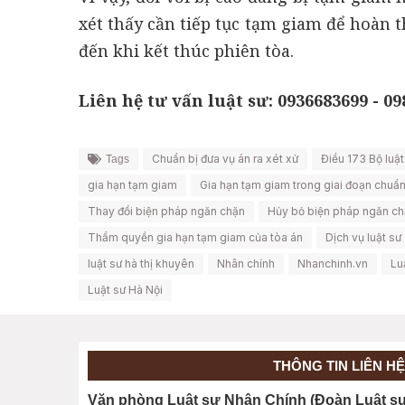
xét thấy cần tiếp tục tạm giam để hoàn t
đến khi kết thúc phiên tòa.
Liên hệ tư vấn luật sư: 0936683699 - 0
Chuẩn bị đưa vụ án ra xét xử
Điều 173 Bộ luậ
Tags
gia hạn tạm giam
Gia hạn tạm giam trong giai đoạn chuẩn 
Thay đổi biện pháp ngăn chặn
Hủy bỏ biện pháp ngăn c
Thẩm quyền gia hạn tạm giam của tòa án
Dịch vụ luật sư
luật sư hà thị khuyên
Nhân chính
Nhanchinh.vn
Lu
Luật sư Hà Nội
THÔNG TIN LIÊN HỆ
Văn phòng Luật sư Nhân Chính (Đoàn Luật sư 