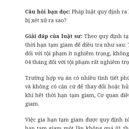
Câu hỏi bạn đọc:
Pháp luật quy định ra 
bị xét xử ra sao?
Giải đáp của luật sư:
Theo quy định tạ
thời hạn tạm giam để điều tra như sau:
đối với tội phạm ít nghiêm trọng, khôn
04 tháng đối với tội phạm rất nghiêm tr
Trường hợp vụ án có nhiều tình tiết phức
và không có căn cứ để thay đổi hoặc hủ
khi hết thời hạn tạm giam, Cơ quan đi
giam.
Việc gia hạn tạm giam được quy định nh
hạn tạm giam một lần không quá 01 thá