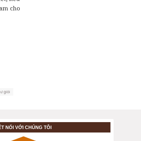
giam cho
sư giỏi
ẾT NỐI VỚI CHÚNG TÔI