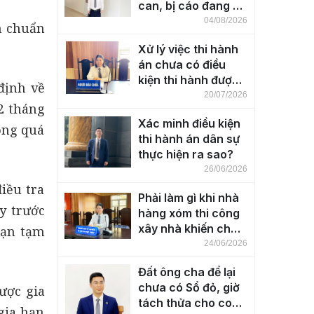
can, bị cáo đang bị
tạm giam
04/08/2026
ạn chuẩn
Xử lý việc thi hành
án chưa có điều
kiện thi hành được
định về
thực hiện ra sao?
20/07/2026
2 tháng
Xác minh điều kiện
ông quá
thi hành án dân sự
thực hiện ra sao?
26/06/2026
điều tra
Phải làm gì khi nhà
y trước
hàng xóm thi công
xây nhà khiến cho
hạn tạm
nhà bên cạnh bị
24/06/2026
nứt, lún, nghiêng?
Đất ông cha để lại
chưa có Sổ đỏ, giờ
ược gia
tách thửa cho con
gia hạn