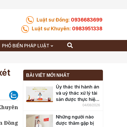
Luật sư Đồng:
0936683699
Luật sư Khuyên:
0983951338
PHỔ BIẾN PHÁP LUẬT
xét
BÀI VIẾT MỚI NHẤT
Ủy thác thi hành án
và uỷ thác xử lý tài
sản được thực hiện
ra sao?
04/08/2026
 Khuyên
Những người nào
n Đồng
được thăm gặp bị