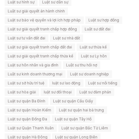
Luật sư hình sự
Luật sư dân sự
Luật sư giải quyết án hành chính
Luật sư bảo vệ quyền và lợi ích hợp pháp
Luật sư hợp đồng
Luật sư giải quyết tranh chấp hợp đồng
Luật sư đất đai
Luật sư tư vấn đất đai
Luật sư nhà đất
Luật sư giải quyết tranh chấp đất đai
Luật sư thừa kế
Luật sư giải quyết tranh chấp thừa kế
Luật sư Ly hôn
Luật sư hôn nhân và gia đình
Luật sư thu hồi nợ
Luật sư kinh doanh thương mại
Luật sư doanh nghiệp
Luật sư sở hữu trí tuệ
luật sư lao động
Luật sư nổi tiếng
Luật sư hòa giải
luật sư đối thoại
Luật sư đàm phán
Luật sư quận Ba Đình
Luật sư quận Cầu Giấy
Luật sư quận Hoàn Kiếm
Luật sư quận hai bà trưng
Luật sư quận Đống Đa
Luật sư quận Tây Hồ
Luật sư Quận Thanh Xuân
Luật sư quận Bắc Từ Liêm
Luật sư quận Hà Đông
Luật sư quận Long Biên