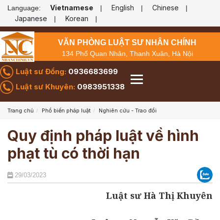
Vietnamese
English
Chinese
Language:
|
|
|
Japanese
Korean
|
|
VĂN PHÒNG LUẬT SƯ NHÂN CHÍNH
134 Phố Quan Nhân, Thanh Xuân, Hà Nội
Luật sư Đồng:
0936683699
Luật sư Khuyên:
0983951338
Trang chủ
Phổ biến pháp luật
Nghiên cứu - Trao đổi
Quy định pháp luật về hình
phạt tù có thời hạn
29/03/2023
Luật sư Hà Thị Khuyên