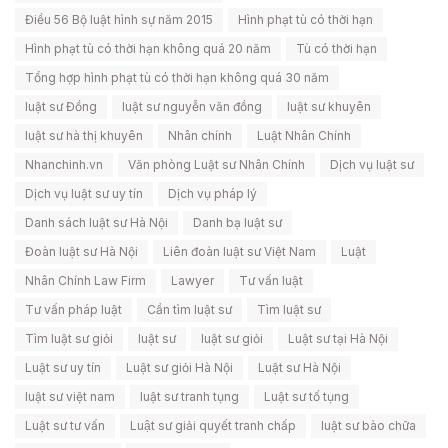
Điều 56 Bộ luật hình sự năm 2015
Hình phạt tù có thời hạn
Hình phạt tù có thời hạn không quá 20 năm
Tù có thời hạn
Tổng hợp hình phạt tù có thời hạn không quá 30 năm
luật sư Đồng
luật sư nguyễn văn đồng
luật sư khuyên
luật sư hà thị khuyên
Nhân chính
Luật Nhân Chính
Nhanchinh.vn
Văn phòng Luật sư Nhân Chính
Dịch vụ luật sư
Dịch vụ luật sư uy tín
Dịch vụ pháp lý
Danh sách luật sư Hà Nội
Danh bạ luật sư
Đoàn luật sư Hà Nội
Liên đoàn luật sư Việt Nam
Luật
Nhân Chính Law Firm
Lawyer
Tư vấn luật
Tư vấn pháp luật
Cần tìm luật sư
Tìm luật sư
Tìm luật sư giỏi
luật sư
luật sư giỏi
Luật sư tại Hà Nội
Luật sư uy tín
Luật sư giỏi Hà Nội
Luật sư Hà Nội
luật sư việt nam
luật sư tranh tụng
Luật sư tố tụng
Luật sư tư vấn
Luật sư giải quyết tranh chấp
luật sư bào chữa