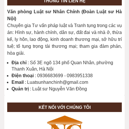
THÔNG TIN LIÊN HỆ
Văn phòng Luật sư Nhân Chính (Đoàn Luật sư Hà
Giải đáp cho bạn đọc một số nội dung
Nội)
về Bầu cử năm 2026
Chuyên gia Tư vấn pháp luật và Tranh tụng trong các vụ
26/02/2026
án: Hình sự, hành chính, dân sự, đất đai và nhà ở, thừa
kế, ly hôn, lao động, kinh doanh thương mại, sở hữu trí
tuệ; tố tụng trọng tài thương mại; tham gia đàm phán,
hòa giải.
Địa chỉ
: Số 3E ngõ 134 phố Quan Nhân, phường
Thanh Xuân, Hà Nội
Điện thoại
: 0936683699 - 0983951338
Email
: Luatsunhanchinh@gmail.com
Quản trị
: Luật sư Nguyễn Văn Đồng
KẾT NỐI VỚI CHÚNG TÔI