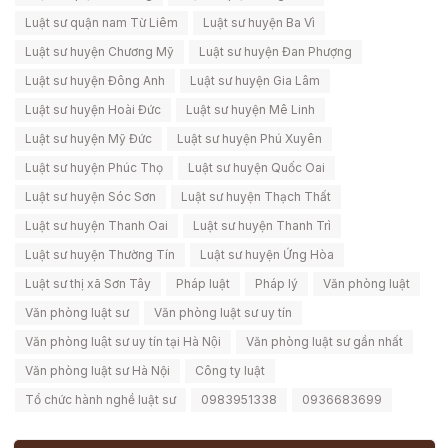
Luật sư quận nam Từ Liêm
Luật sư huyện Ba Vì
Luật sư huyện Chương Mỹ
Luật sư huyện Đan Phượng
Luật sư huyện Đông Anh
Luật sư huyện Gia Lâm
Luật sư huyện Hoài Đức
Luật sư huyện Mê Linh
Luật sư huyện Mỹ Đức
Luật sư huyện Phú Xuyên
Luật sư huyện Phúc Thọ
Luật sư huyện Quốc Oai
Luật sư huyện Sóc Sơn
Luật sư huyện Thạch Thất
Luật sư huyện Thanh Oai
Luật sư huyện Thanh Trì
Luật sư huyện Thường Tín
Luật sư huyện Ứng Hòa
Luật sư thị xã Sơn Tây
Pháp luật
Pháp lý
Văn phòng luật
Văn phòng luật sư
Văn phòng luật sư uy tín
Văn phòng luật sư uy tín tại Hà Nội
Văn phòng luật sư gần nhất
Văn phòng luật sư Hà Nội
Công ty luật
Tổ chức hành nghề luật sư
0983951338
0936683699