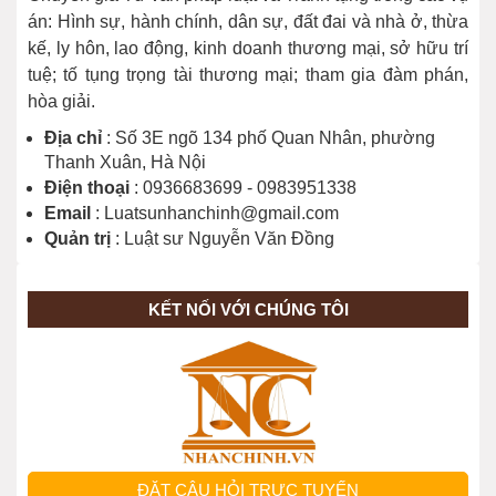
26/02/2026
án: Hình sự, hành chính, dân sự, đất đai và nhà ở, thừa
kế, ly hôn, lao động, kinh doanh thương mại, sở hữu trí
tuệ; tố tụng trọng tài thương mại; tham gia đàm phán,
hòa giải.
Địa chỉ
: Số 3E ngõ 134 phố Quan Nhân, phường
Thanh Xuân, Hà Nội
Điện thoại
: 0936683699 - 0983951338
Email
: Luatsunhanchinh@gmail.com
Quản trị
: Luật sư Nguyễn Văn Đồng
KẾT NỐI VỚI CHÚNG TÔI
ĐẶT CÂU HỎI TRỰC TUYẾN