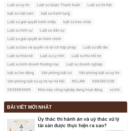
Luật sư uy tín
Luật sư Quận Thanh Xuân
Luật sư Hà Nội
luật sư việt nam
luật sư tranh tụng
Luật sư giải quyết tranh chấp
luật sư bào chữa
Luật sư hình sự
Luật sư dân sự
Luật sư giải quyết án hành chính
Luật sư bảo vệ quyền và lợi ích hợp pháp
Luật sư đất đai
Luật sư thừa kế
Luật sư Ly hôn
Luật sư thu hồi nợ
Luật sư kinh doanh thương mại
Luật sư doanh nghiệp
luật sư lao động
Văn phòng luật sư
Văn phòng luật sư uy tín
Văn phòng luật sư uy tín tại Hà Nội
NCLAW
0983951338
0936683699
Nhà máy công nghiệp đang hoạt động
vũ khí
BÀI VIẾT MỚI NHẤT
Ủy thác thi hành án và uỷ thác xử lý
tài sản được thực hiện ra sao?