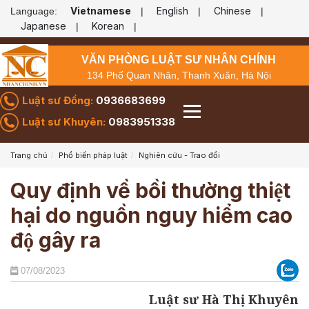
Vietnamese
English
Chinese
Language:
|
|
|
Japanese
Korean
|
|
VĂN PHÒNG LUẬT SƯ NHÂN CHÍNH
134 Phố Quan Nhân, Thanh Xuân, Hà Nội
Luật sư Đồng:
0936683699
Luật sư Khuyên:
0983951338
Trang chủ
Phổ biến pháp luật
Nghiên cứu - Trao đổi
Quy định về bồi thường thiệt
hại do nguồn nguy hiểm cao
độ gây ra
07/08/2023
Luật sư Hà Thị Khuyên