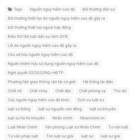
Nguồn nguy hiểm cao độ
Bồi thường dân sự
Tags
Bồi thường thiệt hại do nguồn nguy hiểm cao độ gây ra
bồi thường thiệt hại ngoài hợp đồng
Điều 601 Bộ luật dân sự năm 2015
Lỗi do nguồn nguy hiểm cao độ gây ra
Chủ sở hữu nguồn nguy hiểm cao độ
Người chiếm hữu sử dụng nguồn nguy hiểm cao độ
Nghị quyết 02/2022/NQ-HĐTP
Phương tiện giao thông vận tải cơ giới
Hệ thống tải điện
Chất nổ
Chất cháy
Chất độc
Chất phóng xạ
Thú dữ
Các nguồn nguy hiểm cao độ khác
Dịch vụ luật sư
luật sư Đồng
luật sư nguyễn văn đồng
luật sư khuyên
luật sư hà thị khuyên
Nhân chính
Nhanchinh.vn
Luật Nhân Chính
Văn phòng Luật sư Nhân Chính
Tư vấn luật
Tư vấn pháp luật
Tìm luật sư giỏi
luật sư
luật sư giỏi