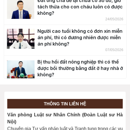
Đất ông cha để lại chưa có Sổ đỏ, giờ
tách thửa cho con cháu luôn có được
không?
24/05/2026
Người cao tuổi không có đơn xin miễn
án phí, thì có đương nhiên được miễn
án phí không?
07/05/2026
Bị thu hồi đất nông nghiệp thì có thể
được bồi thường bằng đất ở hay nhà ở
không?
30/04/2026
Độ tuổi chịu trách nhiệm hình sự?
20/03/2026
THÔNG TIN LIÊN HỆ
Văn phòng Luật sư Nhân Chính (Đoàn Luật sư Hà
Giải đáp cho bạn đọc một số nội dung
Nội)
về Bầu cử năm 2026
Chuyên gia Tư vấn pháp luật và Tranh tụng trong các vụ