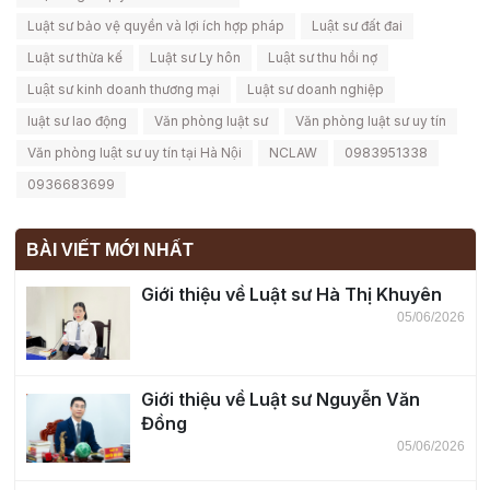
Luật sư bảo vệ quyền và lợi ích hợp pháp
Luật sư đất đai
Luật sư thừa kế
Luật sư Ly hôn
Luật sư thu hồi nợ
Luật sư kinh doanh thương mại
Luật sư doanh nghiệp
luật sư lao động
Văn phòng luật sư
Văn phòng luật sư uy tín
Văn phòng luật sư uy tín tại Hà Nội
NCLAW
0983951338
0936683699
BÀI VIẾT MỚI NHẤT
Giới thiệu về Luật sư Hà Thị Khuyên
05/06/2026
Giới thiệu về Luật sư Nguyễn Văn
Đồng
05/06/2026