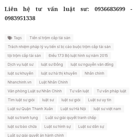
Liên hệ tư vấn luật sư: 0936683699 -
0983951338
Tiến sĩ trộm cắp tài sản
Tags
Trách nhiệm pháp lý vụ tiến sĩ bị cáo buộc trộm cắp tài sản
tội trộm cắp tài sản
Điều 173 Bộ luật hình sự năm 2015
Dịch vụ luật sư
luật sư Đồng
luật sư nguyễn văn đồng
luật sư khuyên
luật sư hà thị khuyên
Nhân chính
Nhanchinh.vn
Luật Nhân Chính
Văn phòng Luật sư Nhân Chính
Tư vấn luật
Tư vấn pháp luật
Tìm luật sư giỏi
luật sư
luật sư giỏi
Luật sư uy tín
Luật sư Quận Thanh Xuân
Luật sư Hà Nội
luật sư việt nam
luật sư tranh tụng
Luật sư giải quyết tranh chấp
luật sư bào chữa
Luật sư hình sự
Luật sư dân sự
Luật sư giải quyết án hành chính