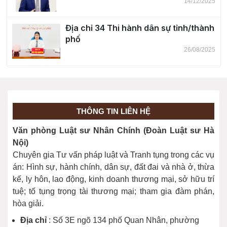
14/12/2025
Địa chỉ 34 Thi hành dân sự tỉnh/thành
phố
26/08/2025
Bỏ quy định về khung giá đất
19/08/2025
THÔNG TIN LIÊN HỆ
Thành lập 23 Viện kiểm sát nhân dân
Văn phòng Luật sư Nhân Chính (Đoàn Luật sư Hà
cấp tỉnh
Nội)
07/07/2025
Chuyên gia Tư vấn pháp luật và Tranh tụng trong các vụ
án: Hình sự, hành chính, dân sự, đất đai và nhà ở, thừa
kế, ly hôn, lao động, kinh doanh thương mại, sở hữu trí
tuệ; tố tụng trọng tài thương mại; tham gia đàm phán,
hòa giải.
Địa chỉ
: Số 3E ngõ 134 phố Quan Nhân, phường