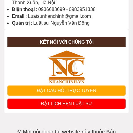
Thanh Xuân, Hà Nội
Điện thoại
: 0936683699 - 0983951338
Email
: Luatsunhanchinh@gmail.com
Quản trị
: Luật sư Nguyễn Văn Đồng
KẾT NỐI VỚI CHÚNG TÔI
ĐẶT CÂU HỎI TRỰC TUYẾN
ĐẶT LỊCH HẸN LUẬT SƯ
© Mọi nội dung tại website này thuộc Bản