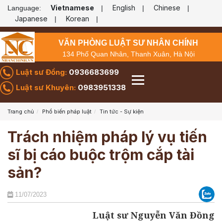
Vietnamese
English
Chinese
Language:
|
|
|
Japanese
Korean
|
|
VĂN PHÒNG LUẬT SƯ NHÂN CHÍNH
134 Phố Quan Nhân, Thanh Xuân, Hà Nội
Luật sư Đồng:
0936683699
Luật sư Khuyên:
0983951338
Trang chủ
Phổ biến pháp luật
Tin tức - Sự kiện
Trách nhiệm pháp lý vụ tiến
sĩ bị cáo buộc trộm cắp tài
sản?
11/07/2023
Luật sư Nguyễn Văn Đồng