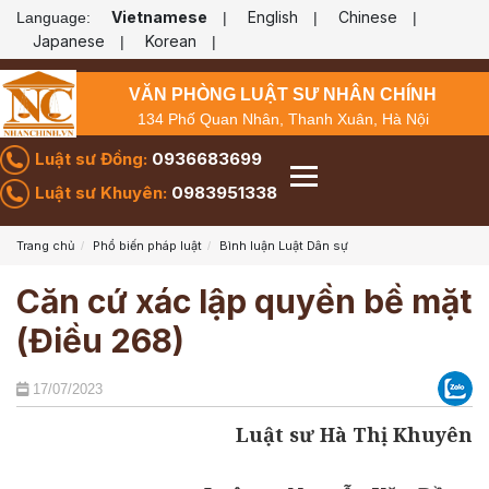
Vietnamese
English
Chinese
Language:
|
|
|
Japanese
Korean
|
|
VĂN PHÒNG LUẬT SƯ NHÂN CHÍNH
134 Phố Quan Nhân, Thanh Xuân, Hà Nội
Luật sư Đồng:
0936683699
Luật sư Khuyên:
0983951338
Trang chủ
Phổ biến pháp luật
Bình luận Luật Dân sự
Căn cứ xác lập quyền bề mặt
(Điều 268)
17/07/2023
Luật sư Hà Thị Khuyên