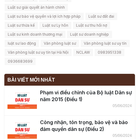
Luật sư giải quyết án hành chính
Luật sư bảo vệ quyền và lợi ích hợp pháp
Luật sư đất đai
Luật sư thừa kế
Luật sư Ly hôn
Luật sư thu hồi nợ
Luật sư kinh doanh thương mại
Luật sư doanh nghiệp
luật sư lao động
Văn phòng luật sư
Văn phòng luật sư uy tín
Văn phòng luật sư uy tín tại Hà Nội
NCLAW
0983951338
0936683699
BÀI VIẾT MỚI NHẤT
Phạm vi điều chỉnh của Bộ luật Dân sự
năm 2015 (Điều 1)
05/06/2024
Công nhận, tôn trọng, bảo vệ và bảo
đảm quyền dân sự (Điều 2)
05/06/2024