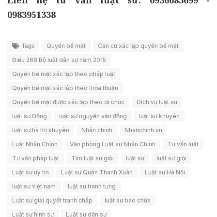
Liên hệ tư vấn luật sư: 0936683699 -
0983951338
Quyền bề mặt
Căn cứ xác lập quyền bề mặt
Tags
Điều 268 Bộ luật dân sự năm 2015
Quyền bề mặt xác lập theo pháp luật
Quyền bề mặt xác lập theo thỏa thuận
Quyền bề mặt được xác lập theo di chúc
Dịch vụ luật sư
luật sư Đồng
luật sư nguyễn văn đồng
luật sư khuyên
luật sư hà thị khuyên
Nhân chính
Nhanchinh.vn
Luật Nhân Chính
Văn phòng Luật sư Nhân Chính
Tư vấn luật
Tư vấn pháp luật
Tìm luật sư giỏi
luật sư
luật sư giỏi
Luật sư uy tín
Luật sư Quận Thanh Xuân
Luật sư Hà Nội
luật sư việt nam
luật sư tranh tụng
Luật sư giải quyết tranh chấp
luật sư bào chữa
Luật sư hình sự
Luật sư dân sự