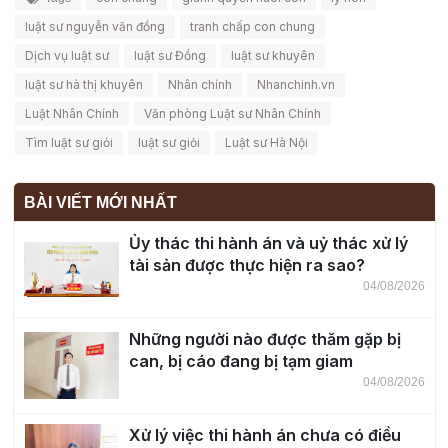
luật sư nguyễn văn đồng
tranh chấp con chung
Dịch vụ luật sư
luật sư Đồng
luật sư khuyên
luật sư hà thị khuyên
Nhân chính
Nhanchinh.vn
Luật Nhân Chính
Văn phòng Luật sư Nhân Chính
Tìm luật sư giỏi
luật sư giỏi
Luật sư Hà Nội
BÀI VIẾT MỚI NHẤT
Ủy thác thi hành án và uỷ thác xử lý
tài sản được thực hiện ra sao?
04/08/2026
Những người nào được thăm gặp bị
can, bị cáo đang bị tạm giam
04/08/2026
Xử lý việc thi hành án chưa có điều