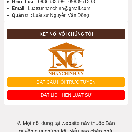
Điện thoại
: 0936683699 - 0983951338
Email
: Luatsunhanchinh@gmail.com
Quản trị
: Luật sư Nguyễn Văn Đồng
KẾT NỐI VỚI CHÚNG TÔI
ĐẶT CÂU HỎI TRỰC TUYẾN
ĐẶT LỊCH HẸN LUẬT SƯ
© Mọi nội dung tại website này thuộc Bản
quyền của chúng tôi. Nếu sao chép phải