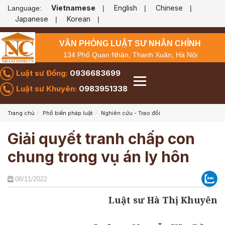
Vietnamese
English
Chinese
Language:
|
|
|
Japanese
Korean
|
|
VĂN PHÒNG LUẬT SƯ NHÂN CHÍNH
134 Phố Quan Nhân, Thanh Xuân, Hà Nội
Luật sư Đồng:
0936683699
Luật sư Khuyên:
0983951338
Trang chủ
Phổ biến pháp luật
Nghiên cứu - Trao đổi
Giải quyết tranh chấp con
chung trong vụ án ly hôn
08/11/2022
Luật sư Hà Thị Khuyên