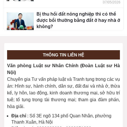
07/05/2026
Bị thu hồi đất nông nghiệp thì có thể
được bồi thường bằng đất ở hay nhà ở
không?
30/04/2026
Độ tuổi chịu trách nhiệm hình sự?
20/03/2026
THÔNG TIN LIÊN HỆ
Văn phòng Luật sư Nhân Chính (Đoàn Luật sư Hà
Giải đáp cho bạn đọc một số nội dung
Nội)
về Bầu cử năm 2026
Chuyên gia Tư vấn pháp luật và Tranh tụng trong các vụ
26/02/2026
án: Hình sự, hành chính, dân sự, đất đai và nhà ở, thừa
kế, ly hôn, lao động, kinh doanh thương mại, sở hữu trí
tuệ; tố tụng trọng tài thương mại; tham gia đàm phán,
hòa giải.
Địa chỉ
: Số 3E ngõ 134 phố Quan Nhân, phường
Thanh Xuân, Hà Nội