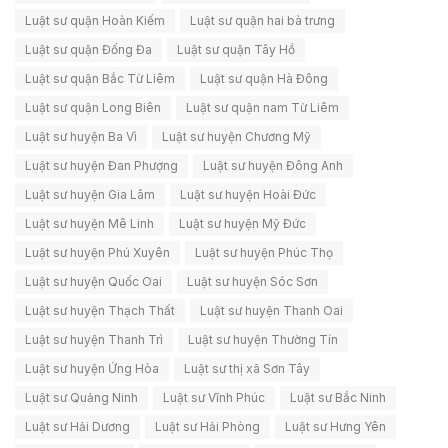
Luật sư quận Hoàn Kiếm
Luật sư quận hai bà trưng
Luật sư quận Đống Đa
Luật sư quận Tây Hồ
Luật sư quận Bắc Từ Liêm
Luật sư quận Hà Đông
Luật sư quận Long Biên
Luật sư quận nam Từ Liêm
Luật sư huyện Ba Vì
Luật sư huyện Chương Mỹ
Luật sư huyện Đan Phượng
Luật sư huyện Đông Anh
Luật sư huyện Gia Lâm
Luật sư huyện Hoài Đức
Luật sư huyện Mê Linh
Luật sư huyện Mỹ Đức
Luật sư huyện Phú Xuyên
Luật sư huyện Phúc Thọ
Luật sư huyện Quốc Oai
Luật sư huyện Sóc Sơn
Luật sư huyện Thạch Thất
Luật sư huyện Thanh Oai
Luật sư huyện Thanh Trì
Luật sư huyện Thường Tín
Luật sư huyện Ứng Hòa
Luật sư thị xã Sơn Tây
Luật sư Quảng Ninh
Luật sư Vĩnh Phúc
Luật sư Bắc Ninh
Luật sư Hải Dương
Luật sư Hải Phòng
Luật sư Hưng Yên