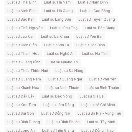
Luật sư Thái Bình
Luật sư Hà Nam
Luật sư Nam Định
Luật sư Ninh Bình
Luật sư Hà Giang
Luật sư Cao Bằng
Luật sư Bắc Kạn
Luật sư Lạng Sơn
Luật sư Tuyên Quang
Luật sư Thái Nguyên
Luật sư Phú Thọ
Luật sư Bắc Giang
Luật sư Lào Cai
Luật sư Lai Châu
Luật sư Yên Bái
Luật sư Điện Biên
Luật sư Sơn La
Luật sư Hòa Bình
Luật sư Thanh Hóa
Luật sư Nghệ An
Luật sư Hà Tĩnh
Luật sư Quảng Bình
Luật sư Quảng Trị
Luật sư Thừa Thiên Huế
Luật sư Đà Nẵng
Luật sư Quảng Nam
Luật sư Quảng Ngãi
Luật sư Phú Yên
Luật sư Khánh Hòa
Luật sư Ninh Thuận
Luật sư Bình Thuận
Luật sư Đắk Lắk
Luật sư Đắk Nông
Luật sư Gia Lai
Luật sư Kon Tum
Luật sư Lâm Đồng
Luật sư Hồ Chí Minh
Luật sư Sài Gòn
Luật sư Đồng Nai
Luật sư Bà Rịa - Vũng Tàu
Luật sư Bình Dương
Luật sư Bình Phước
Luật sư Tây Ninh
Luật sư Long An
Luật sư Tiền Giang
Luật sư Đồng Tháp