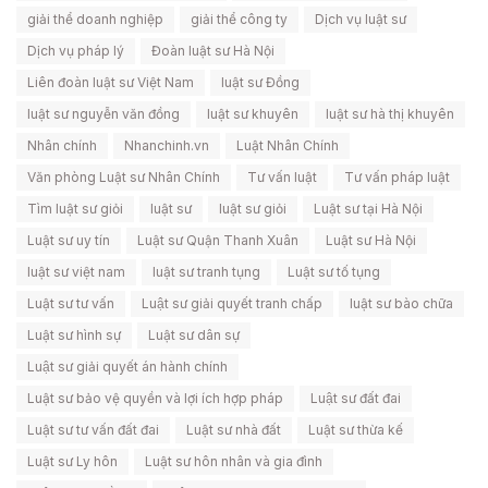
giải thể doanh nghiệp
giải thể công ty
Dịch vụ luật sư
Dịch vụ pháp lý
Đoàn luật sư Hà Nội
Liên đoàn luật sư Việt Nam
luật sư Đồng
luật sư nguyễn văn đồng
luật sư khuyên
luật sư hà thị khuyên
Nhân chính
Nhanchinh.vn
Luật Nhân Chính
Văn phòng Luật sư Nhân Chính
Tư vấn luật
Tư vấn pháp luật
Tìm luật sư giỏi
luật sư
luật sư giỏi
Luật sư tại Hà Nội
Luật sư uy tín
Luật sư Quận Thanh Xuân
Luật sư Hà Nội
luật sư việt nam
luật sư tranh tụng
Luật sư tố tụng
Luật sư tư vấn
Luật sư giải quyết tranh chấp
luật sư bào chữa
Luật sư hình sự
Luật sư dân sự
Luật sư giải quyết án hành chính
Luật sư bảo vệ quyền và lợi ích hợp pháp
Luật sư đất đai
Luật sư tư vấn đất đai
Luật sư nhà đất
Luật sư thừa kế
Luật sư Ly hôn
Luật sư hôn nhân và gia đình