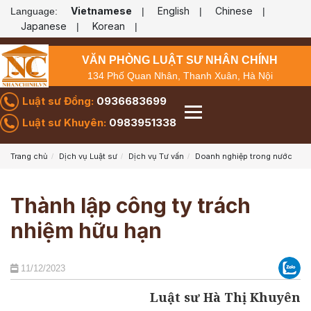
Vietnamese
English
Chinese
Language:
|
|
|
Japanese
Korean
|
|
VĂN PHÒNG LUẬT SƯ NHÂN CHÍNH
134 Phố Quan Nhân, Thanh Xuân, Hà Nội
Luật sư Đồng:
0936683699
Luật sư Khuyên:
0983951338
Trang chủ
Dịch vụ Luật sư
Dịch vụ Tư vấn
Doanh nghiệp trong nước
Thành lập công ty trách
nhiệm hữu hạn
11/12/2023
Luật sư Hà Thị Khuyên