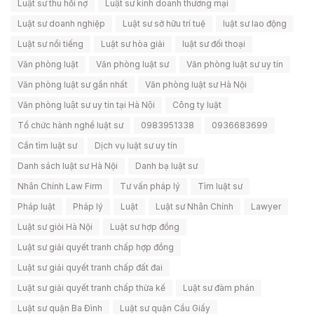
Luật sư thu hồi nợ
Luật sư kinh doanh thương mại
Luật sư doanh nghiệp
Luật sư sở hữu trí tuệ
luật sư lao động
Luật sư nổi tiếng
Luật sư hòa giải
luật sư đối thoại
Văn phòng luật
Văn phòng luật sư
Văn phòng luật sư uy tín
Văn phòng luật sư gần nhất
Văn phòng luật sư Hà Nội
Văn phòng luật sư uy tín tại Hà Nội
Công ty luật
Tổ chức hành nghề luật sư
0983951338
0936683699
Cần tìm luật sư
Dịch vụ luật sư uy tín
Danh sách luật sư Hà Nội
Danh bạ luật sư
Nhân Chính Law Firm
Tư vấn pháp lý
Tìm luật sư
Pháp luật
Pháp lý
Luật
Luật sư Nhân Chính
Lawyer
Luật sư giỏi Hà Nội
Luật sư hợp đồng
Luật sư giải quyết tranh chấp hợp đồng
Luật sư giải quyết tranh chấp đất đai
Luật sư giải quyết tranh chấp thừa kế
Luật sư đàm phán
Luật sư quận Ba Đình
Luật sư quận Cầu Giấy