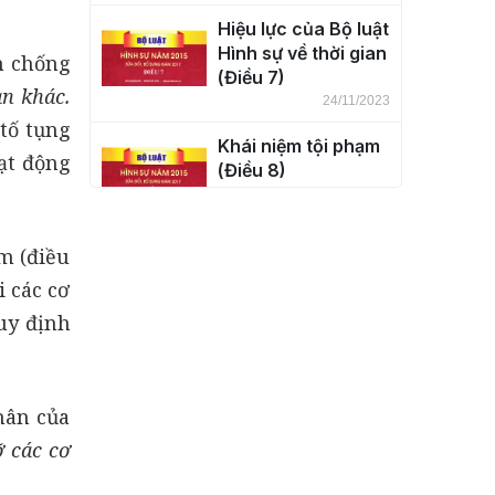
lãnh thổ nước Cộng
Hiệu lực của Bộ luật
hòa xã hội chủ
Hình sự về thời gian
nghĩa Việt Nam
m chống
(Điều 7)
(Điều 6)
an khác.
24/11/2023
tố tụng
Khái niệm tội phạm
ạt động
(Điều 8)
24/11/2023
Phân loại tội phạm
m (điều
(Điều 9)
i các cơ
24/11/2023
uy định
Cố ý phạm tội (Điều
10)
24/11/2023
hân của
ỡ các cơ