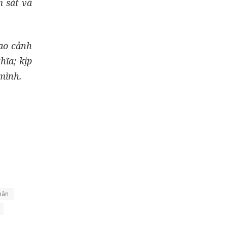
 sát và
ao cảnh
hĩa; kịp
 mình.
hân