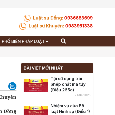
Luật sư Đồng:
0936683699
Luật sư Khuyên:
0983951338
PHỔ BIẾN PHÁP LUẬT
BÀI VIẾT MỚI NHẤT
Tội sử dụng trái
phép chất ma túy
(Điều 265a)
21/04/2026
 Khuyên
Nhiệm vụ của Bộ
n Đồng
luật Hình sự (Điều 1)