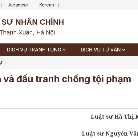
Japanese
Korean
|
|
|
 SƯ NHÂN CHÍNH
Thanh Xuân, Hà Nội
DỊCH VỤ TRANH TỤNG
DỊCH VỤ TƯ VẤN
sự
 và đấu tranh chống tội phạm
Luật sư Hà Thị
Luật sư Nguyễn Vă