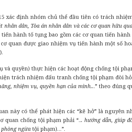
15 xác định nhóm chủ thể đầu tiên có trách nhiệ
át nhân dân, Tòa án nhân dân và các cơ quan hữu qu
tiến hành tố tụng bao gồm các cơ quan tiến hành 
ác cơ quan được giao nhiệm vụ tiến hành một số ho
).
ụ và quyền) thực hiện các hoạt động chống tội phạ
c hiện trách nhiệm đấu tranh chống tội phạm đòi hỏ
 năng, nhiệm vụ, quyền hạn của mình..
.” theo đúng q
an này có thể phát hiện các “kẽ hở” là nguyên n
cơ quan chống tội phạm phải “..
. hướng dẫn, giúp đ
n phòng ngừa
tội phạm)…”.