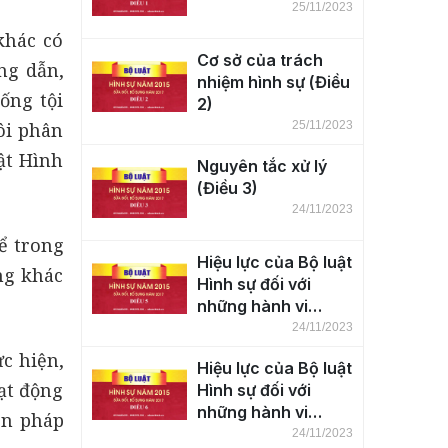
25/11/2023
khác có
Cơ sở của trách
ng dẫn,
nhiệm hình sự (Điều
ống tội
2)
ôi phân
25/11/2023
ật Hình
Nguyên tắc xử lý
(Điều 3)
24/11/2023
ể trong
Hiệu lực của Bộ luật
ng khác
Hình sự đối với
những hành vi
phạm tội trên lãnh
24/11/2023
thổ nước Cộng hòa
c hiện,
Hiệu lực của Bộ luật
xã hội chủ nghĩa
ạt động
Hình sự đối với
Việt Nam (Điều 5)
những hành vi
ện pháp
phạm tội ở ngoài
24/11/2023