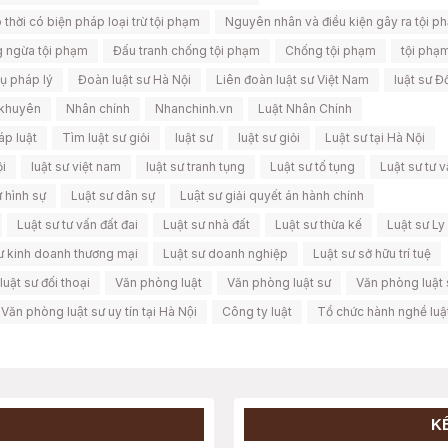
 thời có biện pháp loại trừ tội phạm
Nguyên nhân và điều kiện gây ra tội p
 ngừa tội phạm
Đấu tranh chống tội phạm
Chống tội phạm
tội phạ
ụ pháp lý
Đoàn luật sư Hà Nội
Liên đoàn luật sư Việt Nam
luật sư Đ
ị khuyên
Nhân chính
Nhanchinh.vn
Luật Nhân Chính
áp luật
Tìm luật sư giỏi
luật sư
luật sư giỏi
Luật sư tại Hà Nội
ội
luật sư việt nam
luật sư tranh tụng
Luật sư tố tụng
Luật sư tư 
ư hình sự
Luật sư dân sự
Luật sư giải quyết án hành chính
Luật sư tư vấn đất đai
Luật sư nhà đất
Luật sư thừa kế
Luật sư Ly
sư kinh doanh thương mại
Luật sư doanh nghiệp
Luật sư sở hữu trí tuệ
luật sư đối thoại
Văn phòng luật
Văn phòng luật sư
Văn phòng luật s
Văn phòng luật sư uy tín tại Hà Nội
Công ty luật
Tổ chức hành nghề luậ
K