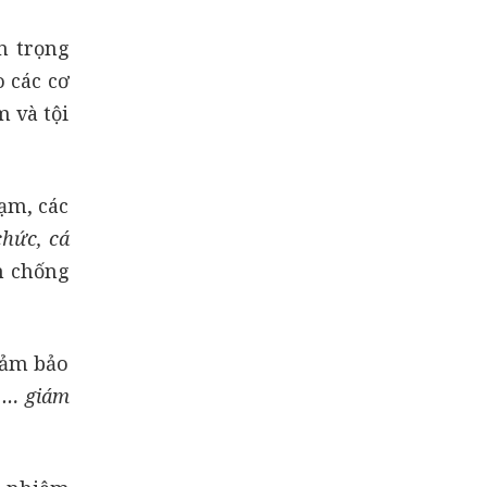
n trọng
 các cơ
 và tội
ạm, các
chức, cá
an chống
đảm bảo
n … giám