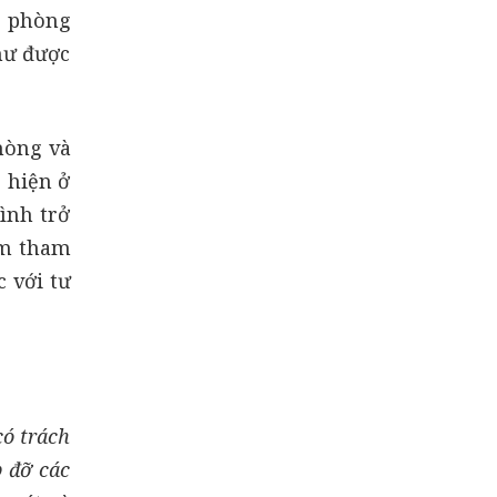
m phòng
hư được
hòng và
 hiện ở
ình trở
ệm tham
c với tư
có trách
p đỡ các