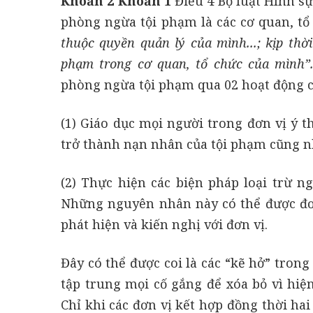
Khoản 2
Khoản 1
Điều 4 Bộ luật Hình s
phòng n
g
ừa tội phạm là các cơ quan, tổ 
thuộc quyền quản lý của mình...; kịp thờ
phạm trong cơ quan, tổ chức của mình”
phòng ngừa tội phạm qua 02 hoạt động cụ
(1) Giáo dục mọi người trong đơn vị ý 
trở thành nạn nhân của tội phạm cũng n
(2) Thực hiện các biện pháp loại trừ n
Những nguyên nhân này có thể được đơn
phát hiện và kiến nghị với đơn vị.
Đây có thể được coi là các “kẽ hở” trong
tập trung mọi cố gắng để xóa bỏ vì hiện
Chỉ khi các đơn vị kết hợp đồng thời ha