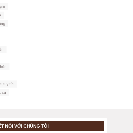
hạm
m
ồng
vấn
 hôn
ư uy tín
t sư
ẾT NỐI VỚI CHÚNG TÔI