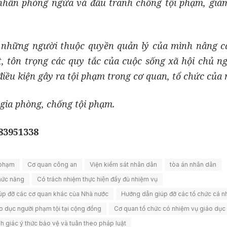
nhân phòng ngừa và đấu tranh chống tội phạm, giám
c những người thuộc quyền quản lý của mình nâng c
t, tôn trọng các quy tắc của cuộc sống xã hội chủ ng
điều kiện gây ra tội phạm trong cơ quan, tổ chức của
 gia phòng, chống tội phạm.
983951338
 phạm
Cơ quan công an
Viện kiểm sát nhân dân
tòa án nhân dân
chức năng
Có trách nhiệm thực hiện đầy đủ nhiệm vụ
úp đỡ các cơ quan khác của Nhà nước
Hướng dẫn giúp đỡ các tổ chức cá n
o dục người phạm tội tại cộng đồng
Cơ quan tổ chức có nhiệm vụ giáo dục
 giác ý thức bảo vệ và tuân theo pháp luật