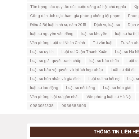
Tôn trọng các quy tắc của cuộc sống xã hội chủ nghĩa
Kịp
Công dân tích cực tham gia phòng chống tội phạm
Phòng
Điều 4 Bộ luật hình sự năm 2015
Dịch vụ luật sư
Dịch v
luật sư nguyễn văn đồng
luật sư khuyên
luật sư hà th
Văn phòng Luật sư Nhân Chính
Tư vấn luật
Tư vấn ph
Luật sư uy tín
Luật sư Quận Thanh Xuân
Luật sư Hà N
Luật sư giải quyết tranh chấp
luật sư bào chữa
Luật s
Luật sư bảo vệ quyền và lợi ích hợp pháp
Luật sư đất đai
Luật sư hôn nhân và gia đình
Luật sư thu hồi nợ
Luật 
luật sư lao động
Luật sư nổi tiếng
Luật sư hòa giải
Văn phòng luật sư gần nhất
Văn phòng luật sư Hà Nội
0983951338
0936683699
THÔNG TIN LIÊN HỆ