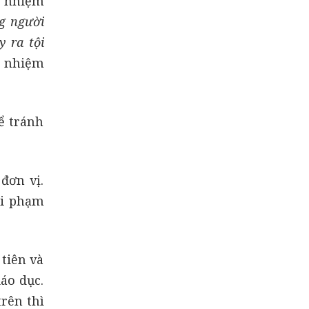
h nhiệm
g người
y ra tội
h nhiệm
ể tránh
đơn vị.
ội phạm
 tiên và
áo dục.
rên thì