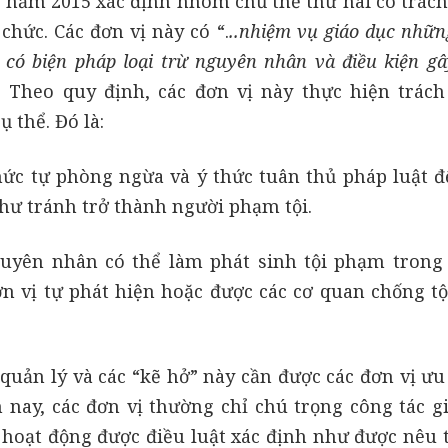
ự năm 2015 xác định nhóm chủ thể thứ hai có trác
chức. Các đơn vị này có “.
..nhiệm vụ giáo dục nhữn
i có biện pháp loại trừ nguyên nhân và điều kiện gâ
.
Theo quy định, các đơn vị này thực hiện trác
 thể. Đó là:
thức tự phòng ngừa và ý thức tuân thủ pháp luật đ
hư tránh trở thành người phạm tội.
guyên nhân có thể làm phát sinh tội phạm trong 
 vị tự phát hiện hoặc được các cơ quan chống t
 quản lý và các “kẽ hở” này cần được các đơn vị ưu
 nay, các đơn vị thường chỉ chú trọng công tác gi
i hoạt động được điều luật xác định như được nêu t