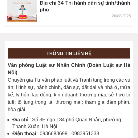
Địa chỉ 34 Thi hành dân sự tỉnh/thành
phố
26/08/2025
Bỏ quy định về khung giá đất
19/08/2025
THÔNG TIN LIÊN HỆ
Thành lập 23 Viện kiểm sát nhân dân
Văn phòng Luật sư Nhân Chính (Đoàn Luật sư Hà
cấp tỉnh
Nội)
07/07/2025
Chuyên gia Tư vấn pháp luật và Tranh tụng trong các vụ
án: Hình sự, hành chính, dân sự, đất đai và nhà ở, thừa
kế, ly hôn, lao động, kinh doanh thương mại, sở hữu trí
tuệ; tố tụng trọng tài thương mại; tham gia đàm phán,
hòa giải.
Địa chỉ
: Số 3E ngõ 134 phố Quan Nhân, phường
Thanh Xuân, Hà Nội
Điện thoại
: 0936683699 - 0983951338