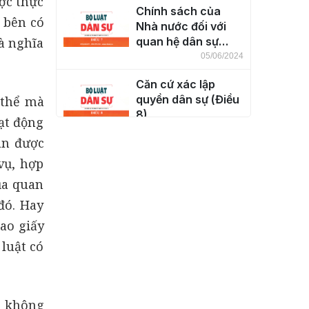
ược thực
Chính sách của
ó bên có
Nhà nước đối với
à nghĩa
quan hệ dân sự
(Điều 7)
05/06/2024
Căn cứ xác lập
quyền dân sự (Điều
 thể mà
8)
ạt động
04/06/2024
ãn được
Thực hiện quyền
vụ, hợp
dân sự (Điều 9)
ủa quan
04/06/2024
đó. Hay
Giới hạn việc thực
ao giấy
hiện quyền dân sự
luật có
(Điều 10)
04/06/2024
g không