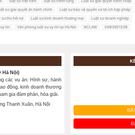
ội
luật sư việt nam
luật sư tranh tụng
Luật sư giải quyết tranh chấp
ật sư giải quyết án hành chính
Luật sư bảo vệ quyền và lợi ích hợp pháp
t sư thu hồi nợ
Luật sư kinh doanh thương mại
Luật sư doanh nghiệp
uy tín
Văn phòng luật sư uy tín tại Hà Nội
NCLAW
0983951338
K
Hà Nội)
ng các vụ án: Hình sự, hành
, lao động, kinh doanh thương
 tham gia đàm phán, hòa giải.
ng Thanh Xuân, Hà Nội
ĐẶ
Đ