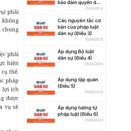
bảo đảm quyền dân
sự (Điều 2)
05/06/2024
ụ) phải
c không
Các nguyên tắc cơ
bản của pháp luật
i chung
dân sự (Điều 3)
05/06/2024
Áp dụng Bộ luật
ệc phải
dân sự (Điều 4)
ực hiện
05/06/2024
cụ thể.
Áp dụng tập quán
ặc pháp
(Điều 5)
lợi ích
05/06/2024
ng được
a vụ sẽ
Áp dụng tương tự
pháp luật (Điều 6)
05/06/2024