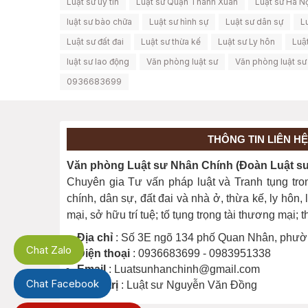
Luật sư uy tín
Luật sư Quận Thanh Xuân
Luật sư Hà N
luật sư bào chữa
Luật sư hình sự
Luật sư dân sự
Lu
Luật sư đất đai
Luật sư thừa kế
Luật sư Ly hôn
Luậ
luật sư lao động
Văn phòng luật sư
Văn phòng luật sư 
0936683699
THÔNG TIN LIÊN HỆ
Văn phòng Luật sư Nhân Chính (Đoàn Luật sư 
Chuyên gia Tư vấn pháp luật và Tranh tụng tro
chính, dân sự, đất đai và nhà ở, thừa kế, ly hôn
mại, sở hữu trí tuệ; tố tụng trọng tài thương mại;
Địa chỉ
: Số 3E ngõ 134 phố Quan Nhân, phườ
Chat Zalo
Điện thoại
: 0936683699 - 0983951338
Email
: Luatsunhanchinh@gmail.com
Chat Facebook
Quản trị
: Luật sư Nguyễn Văn Đồng