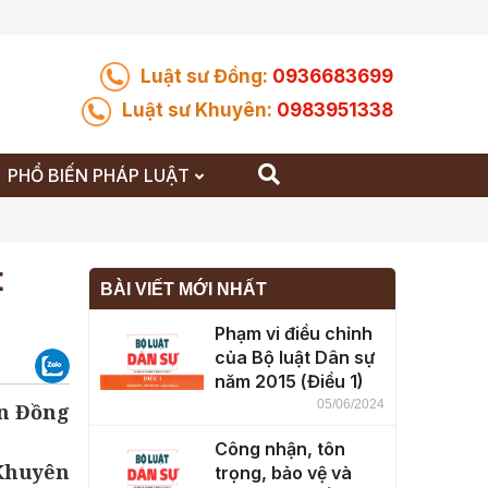
Luật sư Đồng:
0936683699
Luật sư Khuyên:
0983951338
PHỔ BIẾN PHÁP LUẬT
t
BÀI VIẾT MỚI NHẤT
Phạm vi điều chỉnh
của Bộ luật Dân sự
năm 2015 (Điều 1)
05/06/2024
n Đồng
Công nhận, tôn
 Khuyên
trọng, bảo vệ và