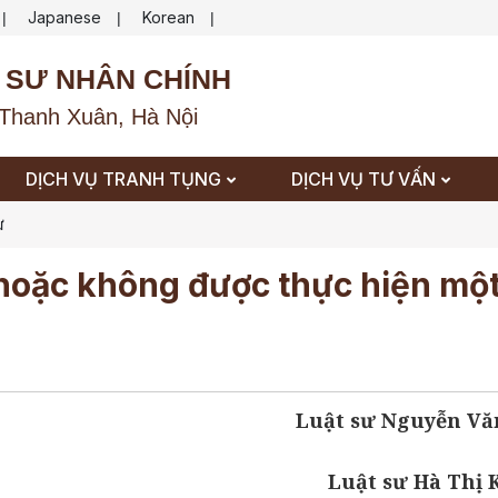
Japanese
Korean
|
|
|
 SƯ NHÂN CHÍNH
Thanh Xuân, Hà Nội
DỊCH VỤ TRANH TỤNG
DỊCH VỤ TƯ VẤN
ự
 hoặc không được thực hiện mộ
Luật sư Nguyễn Vă
Luật sư Hà Thị