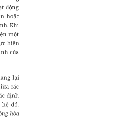
ạt động
ận hoặc
nh. Khi
iện một
hực hiện
ịnh của
ang lại
giữa các
ác định
 hệ đó.
Cộng hòa