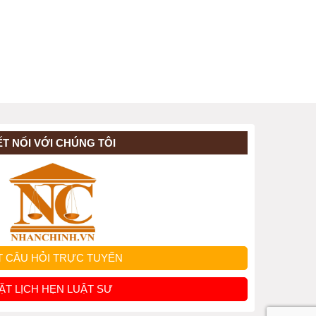
ẾT NỐI VỚI CHÚNG TÔI
T CÂU HỎI TRỰC TUYẾN
ẶT LỊCH HẸN LUẬT SƯ