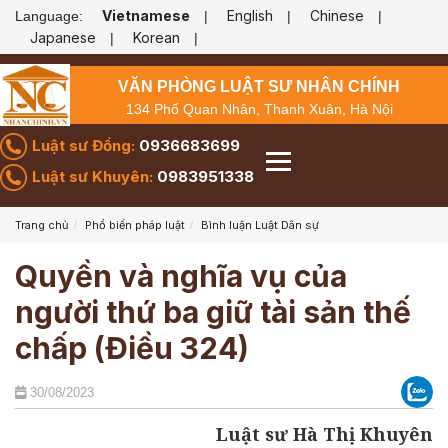
Vietnamese
English
Chinese
Language:
|
|
|
Japanese
Korean
|
|
VĂN PHÒNG LUẬT SƯ NHÂN CHÍNH
134 Phố Quan Nhân, Thanh Xuân, Hà Nội
Luật sư Đồng:
0936683699
Luật sư Khuyên:
0983951338
Trang chủ
Phổ biến pháp luật
Bình luận Luật Dân sự
Quyền và nghĩa vụ của
người thứ ba giữ tài sản thế
chấp (Điều 324)
30/08/2023
Luật sư Hà Thị Khuyên