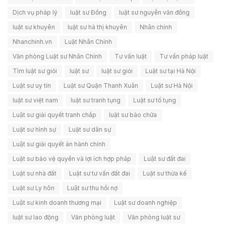
Dịch vụ pháp lý
luật sư Đồng
luật sư nguyễn văn đồng
luật sư khuyên
luật sư hà thị khuyên
Nhân chính
Nhanchinh.vn
Luật Nhân Chính
Văn phòng Luật sư Nhân Chính
Tư vấn luật
Tư vấn pháp luật
Tìm luật sư giỏi
luật sư
luật sư giỏi
Luật sư tại Hà Nội
Luật sư uy tín
Luật sư Quận Thanh Xuân
Luật sư Hà Nội
luật sư việt nam
luật sư tranh tụng
Luật sư tố tụng
Luật sư giải quyết tranh chấp
luật sư bào chữa
Luật sư hình sự
Luật sư dân sự
Luật sư giải quyết án hành chính
Luật sư bảo vệ quyền và lợi ích hợp pháp
Luật sư đất đai
Luật sư nhà đất
Luật sư tư vấn đất đai
Luật sư thừa kế
Luật sư Ly hôn
Luật sư thu hồi nợ
Luật sư kinh doanh thương mại
Luật sư doanh nghiệp
luật sư lao động
Văn phòng luật
Văn phòng luật sư