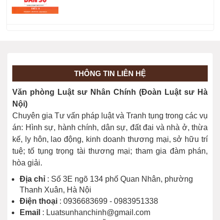
Thực hiện quyền dân sự (Điều 9)
04/06/2024
THÔNG TIN LIÊN HỆ
Giới hạn việc thực hiện quyền dân sự
Văn phòng Luật sư Nhân Chính (Đoàn Luật sư Hà
(Điều 10)
Nội)
04/06/2024
Chuyên gia Tư vấn pháp luật và Tranh tụng trong các vụ
án: Hình sự, hành chính, dân sự, đất đai và nhà ở, thừa
kế, ly hôn, lao động, kinh doanh thương mại, sở hữu trí
tuệ; tố tụng trọng tài thương mại; tham gia đàm phán,
hòa giải.
Địa chỉ
: Số 3E ngõ 134 phố Quan Nhân, phường
Thanh Xuân, Hà Nội
Điện thoại
: 0936683699 - 0983951338
Email
: Luatsunhanchinh@gmail.com