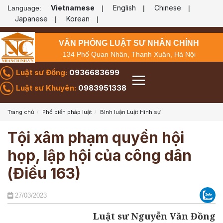
Vietnamese
English
Chinese
Language:
|
|
|
Japanese
Korean
|
|
VĂN PHÒNG LUẬT SƯ NHÂN CHÍNH
134 Phố Quan Nhân, Thanh Xuân, Hà Nội
Luật sư Đồng:
0936683699
Luật sư Khuyên:
0983951338
Trang chủ
Phổ biến pháp luật
Bình luận Luật Hình sự
Tội xâm phạm quyền hội
họp, lập hội của công dân
(Điều 163)
27/03/2023
Luật sư Nguyễn Văn Đồng