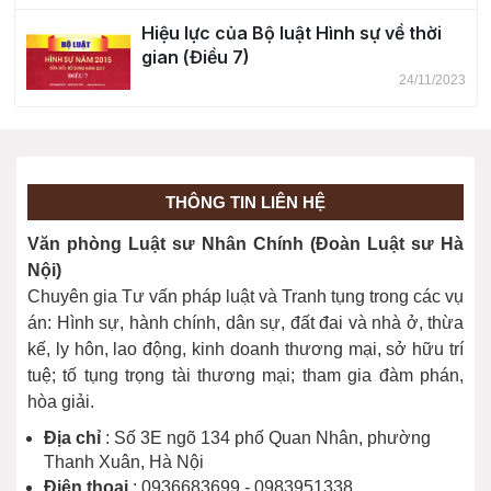
Hiệu lực của Bộ luật Hình sự về thời
gian (Điều 7)
24/11/2023
Khái niệm tội phạm (Điều 8)
24/11/2023
THÔNG TIN LIÊN HỆ
Phân loại tội phạm (Điều 9)
Văn phòng Luật sư Nhân Chính (Đoàn Luật sư Hà
24/11/2023
Nội)
Chuyên gia Tư vấn pháp luật và Tranh tụng trong các vụ
án: Hình sự, hành chính, dân sự, đất đai và nhà ở, thừa
kế, ly hôn, lao động, kinh doanh thương mại, sở hữu trí
tuệ; tố tụng trọng tài thương mại; tham gia đàm phán,
hòa giải.
Địa chỉ
: Số 3E ngõ 134 phố Quan Nhân, phường
Thanh Xuân, Hà Nội
Điện thoại
: 0936683699 - 0983951338